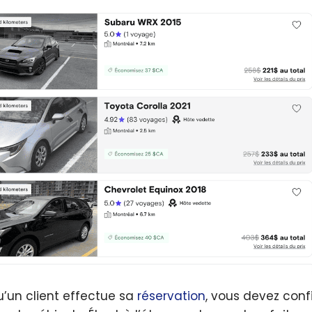
u’un client effectue sa
réservation
, vous devez confi