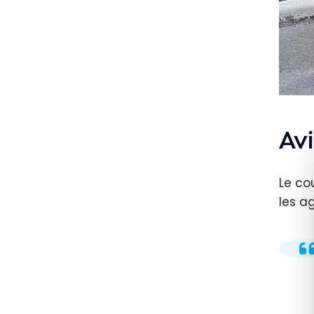
Avi
Le cou
les a