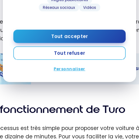
Réseaux sociaux
Vidéos
 en 2016 que l’entreprise a fait son entrée sur le m
culiers via cette plateforme coûterait « généraleme
Tout accepter
ionnelle », selon
Turo
.
Tout refuser
Les meilleures cartes de crédit pour l’e
Personnaliser
eilleures
s de crédit
l’essence et
 fonctionnement de Turo
ansports -
2026
cessus est très simple pour proposer votre voiture à t
e dizaine de minutes. Pour vous faciliter la vie, vot