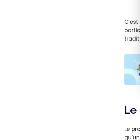
C’est
parti
tradit
Les m
carte
pour 
Le
les tr
Août 
Le pro
qu’un