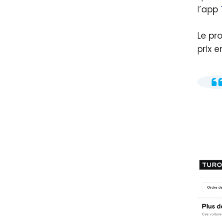
l’app
Le pr
prix e