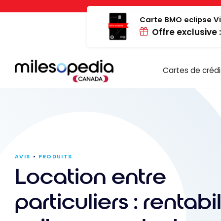
Passer
Panneau de gestion des cookies
au
Carte BMO eclipse Vi
Offre exclusive 
contenu
Cartes de crédi
AVIS
PRODUITS
Location entre
particuliers : rentabi