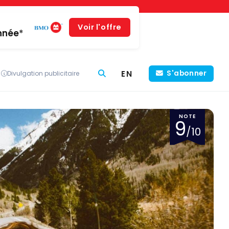
Voir l'offre
année*
EN
S'abonner
Divulgation publicitaire
NOTE
9
/10