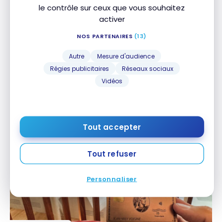
le contrôle sur ceux que vous souhaitez
activer
NOS PARTENAIRES
(13)
Autre
Mesure d'audience
Régies publicitaires
Réseaux sociaux
Vidéos
CARTES DE CRÉDIT
Comparatif : Carte BMO Remises Mastercard et
Comparatif : Carte BMO Remises Mastercard et
Carte Remises Tangerine Mastercard
Carte Remises Tangerine Mastercard
10 juin 2026
Tout accepter
Tout refuser
Personnaliser