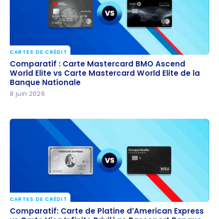
CARTES DE CRÉDIT
Comparatif : Carte Mastercard BMO Ascend World
Comparatif : Carte Mastercard BMO Ascend
Elite vs Carte Mastercard World Elite de la Banque
World Elite vs Carte Mastercard World Elite de la
Banque Nationale
Nationale
8 juin 2026
CARTES DE CRÉDIT
Comparatif: Carte de Platine d’American Express vs
Comparatif: Carte de Platine d’American Express