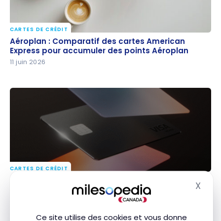
CARTES DE CRÉDIT
Aéroplan : Comparatif des cartes American
Aéroplan : Comparatif des cartes American
Express pour accumuler des points Aéroplan
Express pour accumuler des points Aéroplan
11 juin 2026
CARTES DE CRÉDIT
Carte de crédit Wealthsimple : avis des 3 cartes
Carte de crédit Wealthsimple : avis des 3 cartes
X
Masq
Visa Infinite
Visa Infinite
10 juin 2026
Ce site utilise des cookies et vous donne