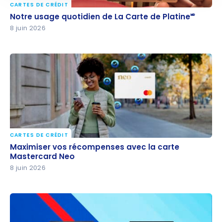
CARTES DE CRÉDIT
Notre usage quotidien de La Carte de Platine🅫
Notre usage quotidien de La Carte de Platine🅫
8 juin 2026
CARTES DE CRÉDIT
Maximiser vos récompenses avec la carte
Maximiser vos récompenses avec la carte
Mastercard Neo
Mastercard Neo
8 juin 2026