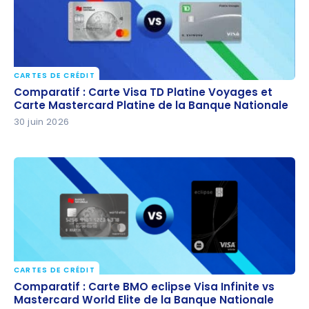
CARTES DE CRÉDIT
Comparatif : Carte Visa TD Platine Voyages et
Comparatif : Carte Visa TD Platine Voyages et
Carte Mastercard Platine de la Banque Nationale
Carte Mastercard Platine de la Banque Nationale
30 juin 2026
CARTES DE CRÉDIT
Comparatif : Carte BMO eclipse Visa Infinite vs
Comparatif : Carte BMO eclipse Visa Infinite vs
Mastercard World Elite de la Banque Nationale
Mastercard World Elite de la Banque Nationale