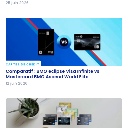
25 juin 2026
CARTES DE CRÉDIT
Comparatif : BMO eclipse Visa Infinite vs
Comparatif : BMO eclipse Visa Infinite vs
Mastercard BMO Ascend World Elite
Mastercard BMO Ascend World Elite
12 juin 2026