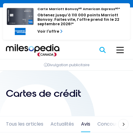
Passer
Panneau de gestion des cookies
Carte Marriott Bonvoyᴹᴰ American Expressᴹᴰ*
au
Obtenez jusqu’à 110 000 points Marriott
contenu
Bonvoy. Faites vite, l’offre prend fin le 22
septembre 2026!*
Voir l'offre
Divulgation publicitaire
Cartes de crédit
Tous les articles
Actualités
Avis
Concours
En