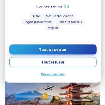
la courte période promotionnelle.
NOS PARTENAIRES
(13)
Autre
Mesure d'audience
Régies publicitaires
Réseaux sociaux
Vidéos
Tout accepter
STRATÉGIES
Planifier un voyage de A à Z avec les points
Planifier un voyage de A à Z avec les points
Tout refuser
Aéroplan
Aéroplan
18 août 2024
Personnaliser