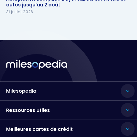
autos jusqu’au 2 août
autos jusqu’au 2 août
31 juillet 2026
Milesopedia
Ressources utiles
Meilleures cartes de crédit