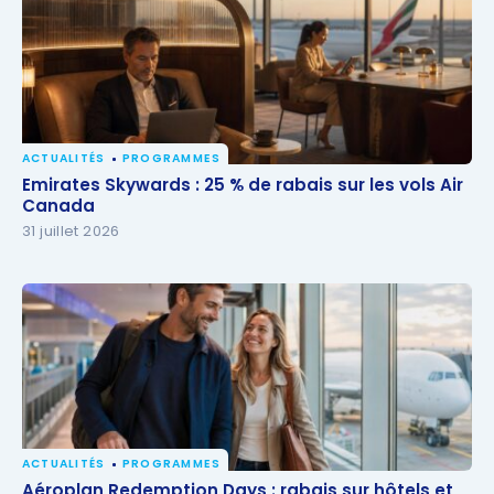
ACTUALITÉS
PROGRAMMES
Emirates Skywards : 25 % de rabais sur les vols Air
Emirates Skywards : 25 % de rabais sur les vols Air
Canada
Canada
31 juillet 2026
ACTUALITÉS
PROGRAMMES
Aéroplan Redemption Days : rabais sur hôtels et
Aéroplan Redemption Days : rabais sur hôtels et