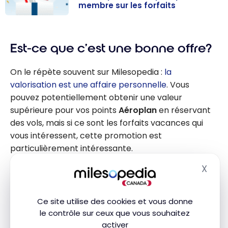
membre sur les forfaits
Vacances Air
Canada :
Est-ce que c’est une bonne offre?
Jusqu’à 20 000
points
On le répète souvent sur Milesopedia :
la
Aéroplan par
valorisation est une affaire personnelle
. Vous
membre sur les
pouvez potentiellement obtenir une valeur
forfaits
supérieure pour vos points
Aéroplan
en réservant
des vols, mais si ce sont les forfaits vacances qui
vous intéressent, cette promotion est
particulièrement intéressante.
X
Masq
Par exemple, sur un échange de
100 000
points,
vous obtenez
115 $
de plus en valeur de voyage
avec
Vacances Air Canada
. Assurez-vous
Ce site utilise des cookies et vous donne
simplement que les dates de voyage vous
le contrôle sur ceux que vous souhaitez
conviennent et que vous pouvez réserver pendant
activer