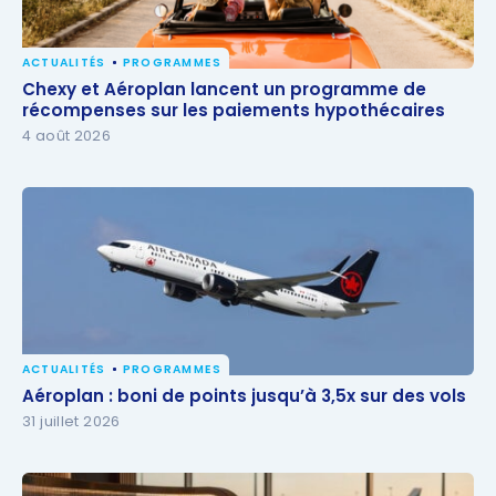
ACTUALITÉS
PROGRAMMES
Chexy et Aéroplan lancent un programme de
Chexy et Aéroplan lancent un programme de
récompenses sur les paiements hypothécaires
récompenses sur les paiements hypothécaires
4 août 2026
ACTUALITÉS
PROGRAMMES
Aéroplan : boni de points jusqu’à 3,5x sur des vols
Aéroplan : boni de points jusqu’à 3,5x sur des vols
31 juillet 2026