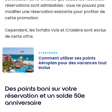
réservations sont admissibles : vous ne pouvez pas
modifier une réservation existante pour profiter de
cette promotion.
Cependant, les forfaits Vols et Croisière sont exclus
de cette offre.
STRATÉGIES
Comment utiliser ses points
Aéroplan pour des vacances tout
inclus
Comment
utiliser ses
Des points boni sur votre
points
Aéroplan pour
réservation et un solde 50e
des vacances
anniversaire
tout inclus