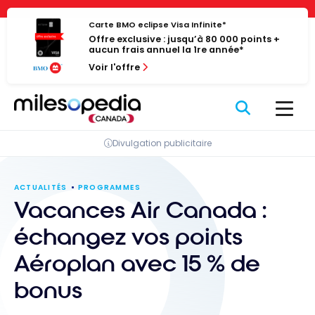
Passer
Panneau de gestion des cookies
au
Carte BMO eclipse Visa Infinite*
Offre exclusive : jusqu’à 80 000 points +
contenu
aucun frais annuel la 1re année*
Voir l'offre
Divulgation publicitaire
ACTUALITÉS
PROGRAMMES
Vacances Air Canada :
échangez vos points
Aéroplan avec 15 % de
bonus