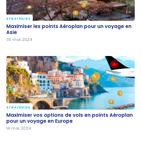
STRATÉGIES
Maximiser les points Aéroplan pour un voyage en
Maximiser les points Aéroplan pour un voyage en
Asie
Asie
30 mai 2024
STRATÉGIES
Maximiser vos options de vols en points Aéroplan
Maximiser vos options de vols en points Aéroplan
pour un voyage en Europe
pour un voyage en Europe
14 mai 2024