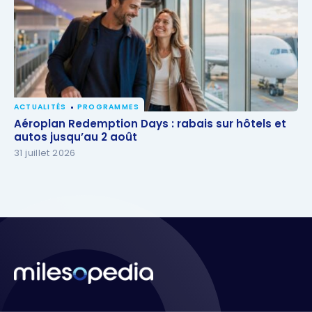
ACTUALITÉS
PROGRAMMES
Aéroplan Redemption Days : rabais sur hôtels et
Aéroplan Redemption Days : rabais sur hôtels et
autos jusqu’au 2 août
autos jusqu’au 2 août
31 juillet 2026