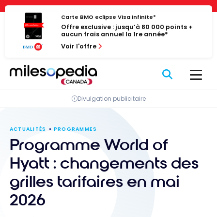
Passer
Panneau de gestion des cookies
au
Carte BMO eclipse Visa Infinite*
Offre exclusive : jusqu’à 80 000 points +
contenu
aucun frais annuel la 1re année*
Voir l'offre
Divulgation publicitaire
ACTUALITÉS
PROGRAMMES
Programme World of
Hyatt : changements des
grilles tarifaires en mai
2026