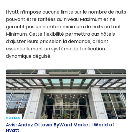
Hyatt n’impose aucune limite sur le nombre de nuits
pouvant être tarifées au niveau Maximum et ne
garantit pas un nombre minimum de nuits au tarif
Minimum. Cette flexibilité permettra aux hôtels
d’ajuster leurs prix selon la demande, créant
essentiellement un système de tarification
dynamique déguisé.
HÔTELS
Avis: Andaz Ottawa ByWard Market | World of Hyatt
Avis: Andaz Ottawa ByWard Market | World of
Hyatt