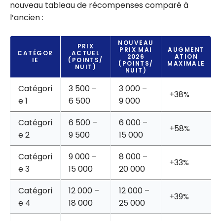
nouveau tableau de récompenses comparé à
l’ancien :
NOUVEAU
PRIX
PRIX MAI
AUGMENT
CATÉGOR
ACTUEL
2026
ATION
IE
(POINTS/
(POINTS/
MAXIMALE
NUIT)
NUIT)
Catégori
3 500 –
3 000 –
+38%
e 1
6 500
9 000
Catégori
6 500 –
6 000 –
+58%
e 2
9 500
15 000
Catégori
9 000 –
8 000 –
+33%
e 3
15 000
20 000
Catégori
12 000 –
12 000 –
+39%
e 4
18 000
25 000