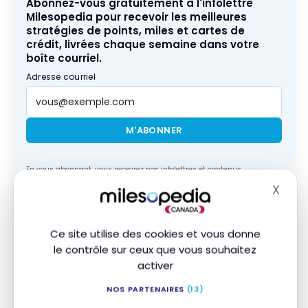
Abonnez-vous gratuitement à l'infolettre
Milesopedia pour recevoir les meilleures
stratégies de points, miles et cartes de
crédit, livrées chaque semaine dans votre
boîte courriel.
Adresse courriel
M'ABONNER
En vous abonnant, vous recevrez nos infolettres et contenus
promotionnels et acceptez nos
Conditions et politique de
X
confidentialité
. Vous pouvez vous désabonner à tout moment.
Masq
Malgré cette dévaluation, les points World of Hyatt
Ce site utilise des cookies et vous donne
conservent une valeur supérieure. Avec une valeur
le contrôle sur ceux que vous souhaitez
de 2,4 cents CAD par point Hyatt contre 0,9 cent
activer
pour Marriott, un séjour de catégorie 5 coûtera
NOS PARTENAIRES
(13)
l’équivalent de 360 $ à 840 $ CAD en points Hyatt,