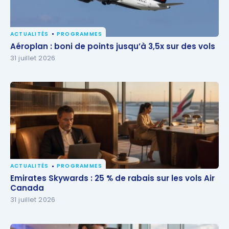
ACTUALITÉS
PROGRAMMES
Aéroplan : boni de points jusqu’à 3,5x sur des vols
Aéroplan : boni de points jusqu’à 3,5x sur des vols
31 juillet 2026
ACTUALITÉS
PROGRAMMES
Emirates Skywards : 25 % de rabais sur les vols Air
Emirates Skywards : 25 % de rabais sur les vols Air
Canada
Canada
31 juillet 2026