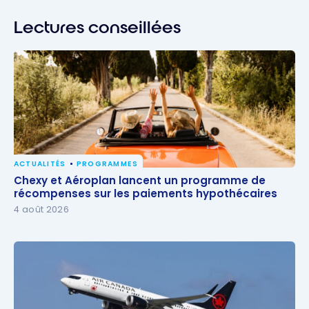
Lectures conseillées
ACTUALITÉS
PROGRAMMES
Chexy et Aéroplan lancent un programme de
Chexy et Aéroplan lancent un programme de
récompenses sur les paiements hypothécaires
récompenses sur les paiements hypothécaires
4 août 2026