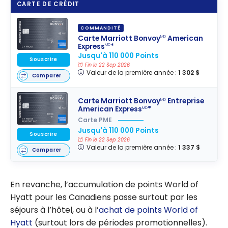
CARTE DE CRÉDIT
COMMANDITÉ
Carte Marriott Bonvoy
American
MD
Express
*
MD
Jusqu'à 110 000 Points
Souscrire
Fin le 22 Sep 2026
Valeur de la première année :
1 302 $
Comparer
Carte Marriott Bonvoy
Entreprise
MD
American Express
*
MD
Carte PME
Jusqu'à 110 000 Points
Souscrire
Fin le 22 Sep 2026
Valeur de la première année :
1 337 $
Comparer
En revanche, l’accumulation de points World of
Hyatt pour les Canadiens passe surtout par les
séjours à l’hôtel, ou à l’
achat de points World of
Hyatt
(surtout lors de périodes promotionnelles).