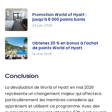
Promotion World of Hyatt :
jusqu’à 8 000 points bonis
24 juin 2026
Promotion
World of
Obtenez 20 % en bonus à l’achat
Hyatt :
de points World of Hyatt
jusqu’à
15 mai 2026
8 000
Obtenez
points
20 % en
bonis
Conclusion
bonus à
l’achat de
La dévaluation de World of Hyatt en mai 2026
points
représente un changement majeur qui affectera
World of
particulièrement les membres canadiens qui
Hyatt
apprécient et utilisent ce programme. Avec des