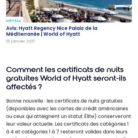
HÔTELS
Avis: Hyatt Regency Nice Palais de la Méditerranée |
Avis: Hyatt Regency Nice Palais de la
World of Hyatt
Méditerranée | World of Hyatt
15 janvier 2017
Comment les certificats de nuits
gratuites World of Hyatt seront-ils
affectés ?
Bonne nouvelle : les certificats de nuits gratuites
(disponibles avec les cartes de crédit américaines
ou ceux qui atteignent un statut Élite) conserveront
leur valeur actuelle. Les certificats des catégories 1
à 4 et catégories 1 à 7 resteront valides dans leurs