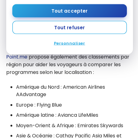
En quatrième position mondiale, on retrouve le
Tout accepter
Virgin Atlantic Flying Club
, et le
British Airways Club
occupe également le top 10, reconnus pour leur
Tout refuser
facilité à accumuler des points et leurs tarifs en
points compétitifs.
Personnaliser
Point.me
propose également des classements par
région pour aider les voyageurs à comparer les
programmes selon leur localisation :
Amérique du Nord : American Airlines
AAdvantage
Europe : Flying Blue
Amérique latine : Avianca LifeMiles
Moyen-Orient & Afrique : Emirates Skywards
Asie & Océanie : Cathay Pacific Asia Miles et