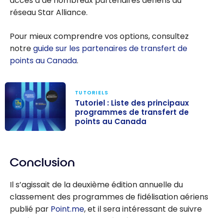
accès à de nombreux partenaires aériens du
réseau Star Alliance.
Pour mieux comprendre vos options, consultez
notre
guide sur les partenaires de transfert de
points au Canada
.
TUTORIELS
Tutoriel : Liste des principaux
programmes de transfert de
points au Canada
Tutoriel : Liste
des principaux
Conclusion
programmes
de transfert de
Il s’agissait de la deuxième édition annuelle du
points au
classement des programmes de fidélisation aériens
Canada
publié par
Point.me
, et il sera intéressant de suivre