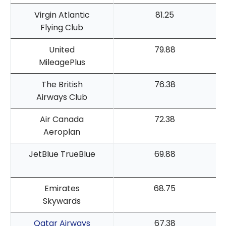
Virgin Atlantic
81.25
Flying Club
United
79.88
MileagePlus
The British
76.38
Airways Club
Air Canada
72.38
Aeroplan
JetBlue TrueBlue
69.88
Emirates
68.75
Skywards
Qatar Airways
67.38