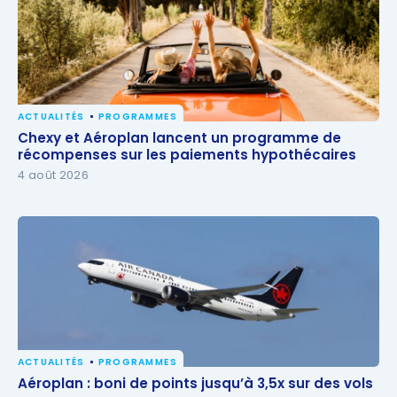
ACTUALITÉS
PROGRAMMES
Chexy et Aéroplan lancent un programme de
Chexy et Aéroplan lancent un programme de
récompenses sur les paiements hypothécaires
récompenses sur les paiements hypothécaires
4 août 2026
ACTUALITÉS
PROGRAMMES
Aéroplan : boni de points jusqu’à 3,5x sur des vols
Aéroplan : boni de points jusqu’à 3,5x sur des vols