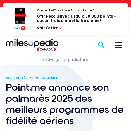
Passer
Panneau de gestion des cookies
au
Carte BMO eclipse Visa Infinite*
Offre exclusive : jusqu’à 80 000 points +
contenu
aucun frais annuel la 1re année*
Voir l'offre
Divulgation publicitaire
ACTUALITÉS
PROGRAMMES
Point.me annonce son
palmarès 2025 des
meilleurs programmes de
fidélité aériens