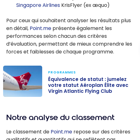
Singapore Airlines
KrisFlyer (ex æquo)
Pour ceux qui souhaitent analyser les résultats plus
en détail,
Point.me
présente également les
performances selon chacun des critères
d’évaluation, permettant de mieux comprendre les
forces et faiblesses de chaque programme.
PROGRAMMES
Équivalence de statut : jumelez
votre statut Aéroplan Élite avec
Virgin Atlantic Flying Club
Équivalence de
statut : jumelez
Notre analyse du classement
votre statut
Aéroplan Élite
Le classement de
Point.me
repose sur des critères
avec Virgin
qualitatifs et quantitatifs qui ne reflètent pas
Atlantic Flying