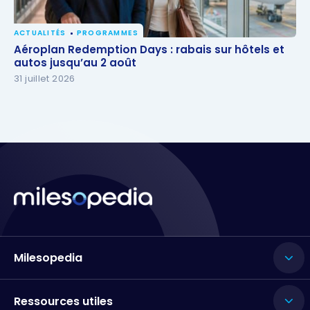
ACTUALITÉS
PROGRAMMES
Aéroplan Redemption Days : rabais sur hôtels et
Aéroplan Redemption Days : rabais sur hôtels et
autos jusqu’au 2 août
autos jusqu’au 2 août
31 juillet 2026
Milesopedia
Ressources utiles