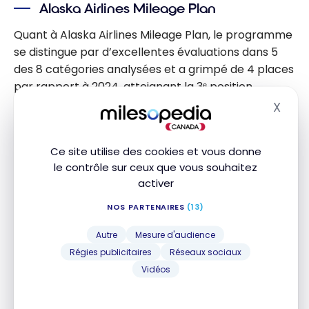
Alaska Airlines Mileage Plan
Quant à Alaska Airlines Mileage Plan, le programme
se distingue par d’excellentes évaluations dans 5
des 8 catégories analysées et a grimpé de 4 places
par rapport à 2024, atteignant la 3ᵉ position
mondiale. Il offre une valeur exceptionnelle pour
X
Masq
l’échange des primes et une disponibilité solide,
notamment pour les vols internationaux vers l’Asie
Ce site utilise des cookies et vous donne
et l’Océanie, tant en classe économique qu’affaires.
le contrôle sur ceux que vous souhaitez
activer
Le programme se distingue également par ses
règles de routage innovantes, comme la possibilité
NOS PARTENAIRES
(13)
d’un stopover gratuit de plus de 24 heures sur les
Autre
Mesure d'audience
billets primes, y compris pour les vols aller simple,
Régies publicitaires
Réseaux sociaux
et par ses charts partenaires attractifs.
Vidéos
Autres classements