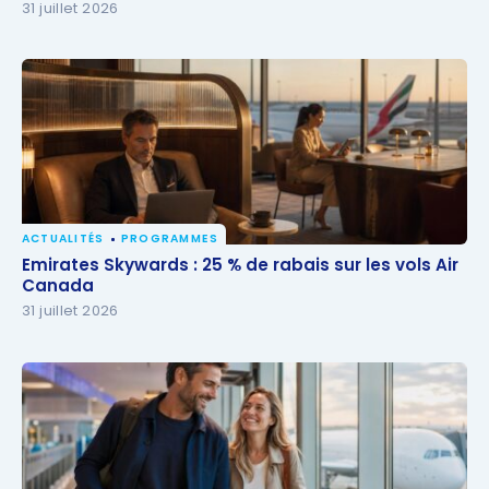
31 juillet 2026
ACTUALITÉS
PROGRAMMES
Emirates Skywards : 25 % de rabais sur les vols Air
Emirates Skywards : 25 % de rabais sur les vols Air
Canada
Canada
31 juillet 2026