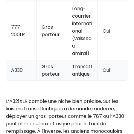
Long-
courrier
internati
777-
Gros
onal
Oui
200LR
porteur
(vaissea
u
amiral)
Gros
Transatl
A330
Oui
porteur
antique
L’A321XLR comble une niche bien précise. Sur les
liaisons transatlantiques à demande modérée,
déployer un gros-porteur comme le 787 ou l’A330
peut être coûteux et risqué pour le taux de
remplissage. À l’inverse, les anciens monocouloirs