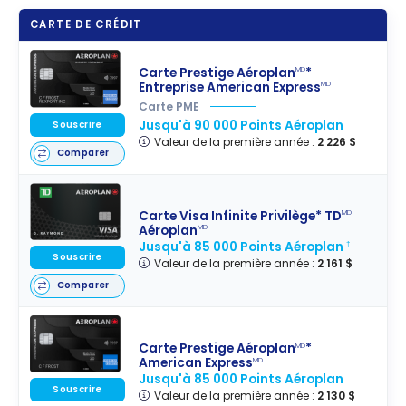
CARTE DE CRÉDIT
Carte Prestige Aéroplan
*
MD
Entreprise American Express
MD
Carte PME
Jusqu'à 90 000 Points Aéroplan
Souscrire
Valeur de la première année :
2 226 $
Comparer
Carte Visa Infinite Privilège* TD
MD
Aéroplan
MD
Jusqu'à 85 000 Points Aéroplan
†
Souscrire
Valeur de la première année :
2 161 $
Comparer
Carte Prestige Aéroplan
*
MD
American Express
MD
Jusqu'à 85 000 Points Aéroplan
Souscrire
Valeur de la première année :
2 130 $