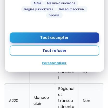
d’appareils. Pour bien comprendre l’apport de
Autre
Mesure d'audience
l’A321XLR, il faut le situer par rapport aux autres
Régies publicitaires
Réseaux sociaux
avions du transporteur, notamment sur les liaisons
Vidéos
transatlantiques et transcontinentales.
USAGE
CLASSE
APPAREIL
TYPE
PRINCIPA
AVEC
Tout accepter
L
SIÈGE-LIT
Transatl
Tout refuser
antique
Oui (14
Monoco
et
sièges
A321XLR
Personnaliser
uloir
transco
Signatur
ntinenta
e)
l
Régional
et
Monoco
A220
transco
Non
uloir
ntinenta