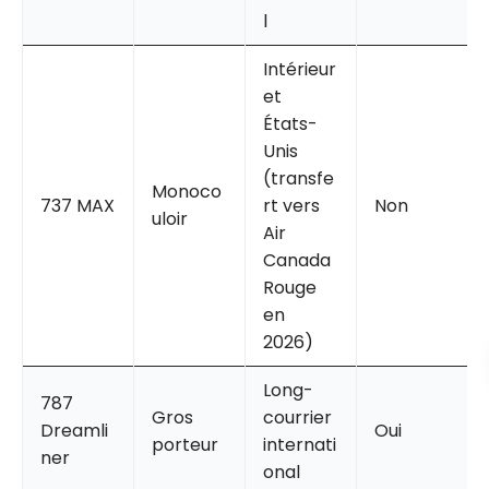
l
Intérieur
et
États-
Unis
(transfe
Monoco
737 MAX
rt vers
Non
uloir
Air
Canada
Rouge
en
2026)
Long-
787
Gros
courrier
Dreamli
Oui
porteur
internati
ner
onal