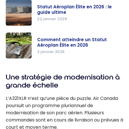
n 2026 :
Canada
Statut Aéroplan Élite en 2026 : le
maximisez
guide ultime
vos points
22 janvier 2026
et
Statut
progressez
Aéroplan
plus vite
Comment atteindre un Statut
Élite en
Aéroplan Élite en 2026
vers un
2026 : le
3 janvier 2026
statut
guide
Aéroplan
Comment
ultime
Élite
atteindre
Une stratégie de modernisation à
un Statut
Aéroplan
grande échelle
Élite en
2026
L’A321XLR n’est qu’une pièce du puzzle. Air Canada
poursuit un programme pluriannuel de
modernisation de son parc aérien. Plusieurs
commandes sont en cours de livraison ou prévues à
court et moyen terme.