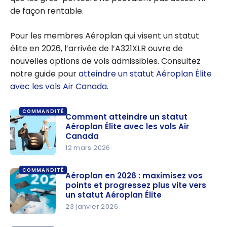
de façon rentable.
Pour les membres Aéroplan qui visent un statut
élite en 2026, l’arrivée de l’A321XLR ouvre de
nouvelles options de vols admissibles. Consultez
notre guide pour
atteindre un statut Aéroplan Élite
avec les vols Air Canada
.
COMMANDITÉ
Comment atteindre un statut
Aéroplan Élite avec les vols Air
Canada
12 mars 2026
Comment
COMMANDITÉ
atteindre
Aéroplan en 2026 : maximisez vos
points et progressez plus vite vers
un statut
un statut Aéroplan Élite
Aéroplan
23 janvier 2026
Élite avec
Aéroplan e
les vols Air