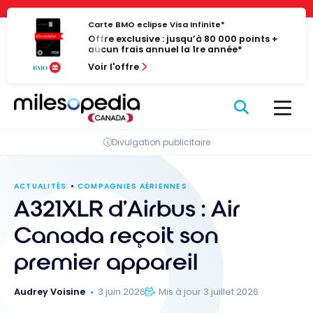
Passer
Panneau de gestion des cookies
au
Carte BMO eclipse Visa Infinite*
Offre exclusive : jusqu’à 80 000 points +
contenu
aucun frais annuel la 1re année*
Voir l'offre
Divulgation publicitaire
ACTUALITÉS
COMPAGNIES AÉRIENNES
A321XLR d’Airbus : Air
Canada reçoit son
premier appareil
Audrey Voisine
3 juin 2026
Mis à jour 3 juillet 2026