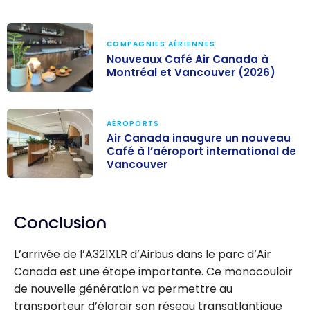
COMPAGNIES AÉRIENNES
Nouveaux Café Air Canada à
Montréal et Vancouver (2026)
Nouveaux Café
Air Canada à
AÉROPORTS
Montréal et
Air Canada inaugure un nouveau
Café à l’aéroport international de
Vancouver
Vancouver
(2026)
Air Canada
inaugure un
Conclusion
nouveau Café à
l’aéroport
L’arrivée de l’A321XLR d’Airbus dans le parc d’Air
international de
Canada est une étape importante. Ce monocouloir
Vancouver
de nouvelle génération va permettre au
transporteur d’élargir son réseau transatlantique