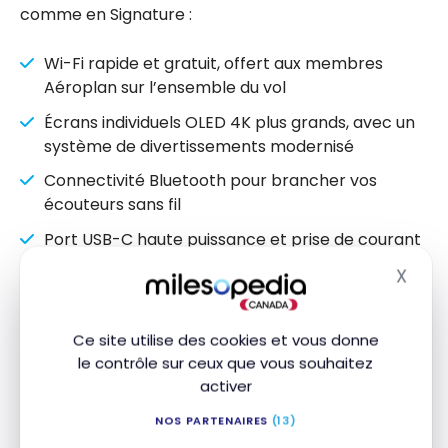
comme en Signature :
Wi-Fi rapide et gratuit, offert aux membres
Aéroplan sur l’ensemble du vol
Écrans individuels OLED 4K plus grands, avec un
système de divertissements modernisé
Connectivité Bluetooth pour brancher vos
écouteurs sans fil
Port USB-C haute puissance et prise de courant
à chaque siège, de quoi tenir un téléphone et un
X
Masq
ordinateur portable sur un long vol
Ce site utilise des cookies et vous donne
Intérêt face aux autres appareils
le contrôle sur ceux que vous souhaitez
du parc
activer
NOS PARTENAIRES
(13)
Le parc d’Air Canada compte plusieurs types