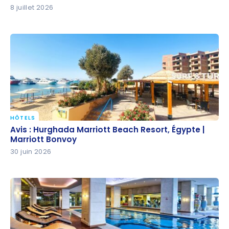
8 juillet 2026
HÔTELS
Avis : Hurghada Marriott Beach Resort, Égypte |
Avis : Hurghada Marriott Beach Resort, Égypte |
Marriott Bonvoy
Marriott Bonvoy
30 juin 2026