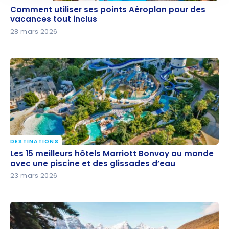
Comment utiliser ses points Aéroplan pour des
Comment utiliser ses points Aéroplan pour des
vacances tout inclus
vacances tout inclus
28 mars 2026
DESTINATIONS
Les 15 meilleurs hôtels Marriott Bonvoy au monde
Les 15 meilleurs hôtels Marriott Bonvoy au monde
avec une piscine et des glissades d’eau
avec une piscine et des glissades d’eau
23 mars 2026