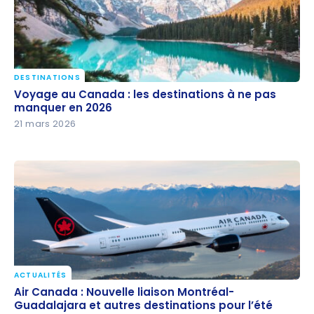
DESTINATIONS
Voyage au Canada : les destinations à ne pas
Voyage au Canada : les destinations à ne pas
manquer en 2026
manquer en 2026
21 mars 2026
ACTUALITÉS
Air Canada : Nouvelle liaison Montréal-Guadalajara
Air Canada : Nouvelle liaison Montréal-
et autres destinations pour l’été 2026
Guadalajara et autres destinations pour l’été