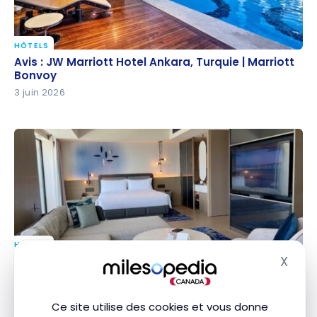
HÔTELS
Avis : JW Marriott Hotel Ankara, Turquie | Marriott
Avis : JW Marriott Hotel Ankara, Turquie | Marriott
Bonvoy
Bonvoy
3 juin 2026
HÔTELS
Avis : Marriott Nagasaki, Japon | Marriott Bonvoy
X
Avis : Marriott Nagasaki, Japon | Marriott Bonvoy
Masq
15 mai 2026
Ce site utilise des cookies et vous donne