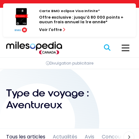
Passer
Panneau de gestion des cookies
au
Carte BMO eclipse Visa Infinite*
Offre exclusive : jusqu’à 80 000 points +
contenu
aucun frais annuel la 1re année*
Voir l'offre
Divulgation publicitaire
Type de voyage :
Aventureux
Tous les articles
Actualités
Avis
Concours
En