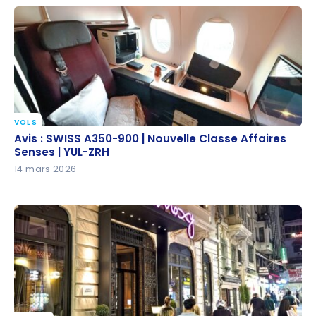
VOLS
Avis : SWISS A350-900 | Nouvelle Classe Affaires
Avis : SWISS A350-900 | Nouvelle Classe Affaires
Senses | YUL-ZRH
Senses | YUL-ZRH
14 mars 2026