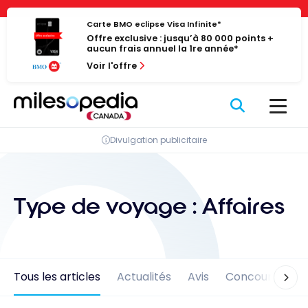
Passer
Panneau de gestion des cookies
au
Carte BMO eclipse Visa Infinite*
Offre exclusive : jusqu’à 80 000 points +
contenu
aucun frais annuel la 1re année*
Voir l'offre
Divulgation publicitaire
Type de voyage :
Affaires
Tous les articles
Actualités
Avis
Concours
En