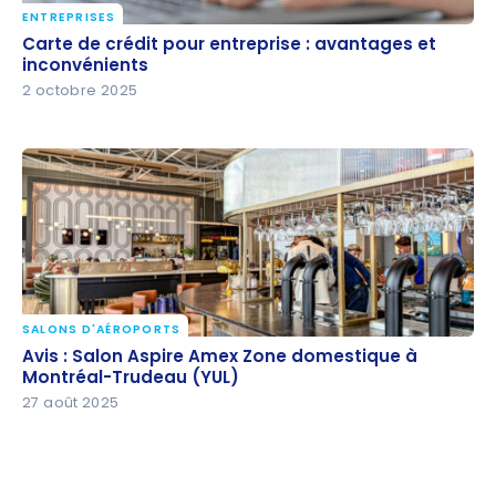
ENTREPRISES
Carte de crédit pour entreprise : avantages et
Carte de crédit pour entreprise : avantages et
inconvénients
inconvénients
2 octobre 2025
SALONS D'AÉROPORTS
Avis : Salon Aspire Amex Zone domestique à
Avis : Salon Aspire Amex Zone domestique à
Montréal-Trudeau (YUL)
Montréal-Trudeau (YUL)
27 août 2025