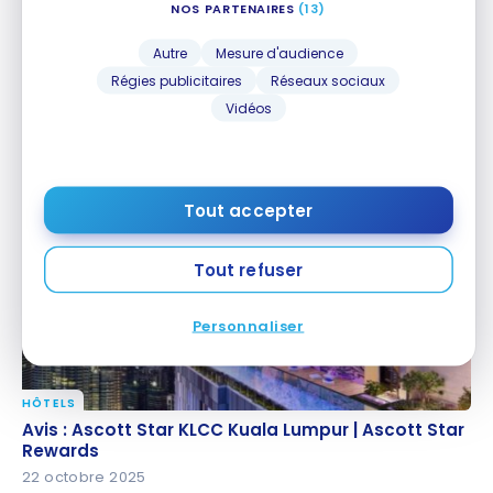
NOS PARTENAIRES
(13)
Autre
Mesure d'audience
Régies publicitaires
Réseaux sociaux
HÔTELS
Vidéos
Avis : Four Points by Sheraton Izmir | Marriott
Avis : Four Points by Sheraton Izmir | Marriott
Bonvoy
Bonvoy
6 novembre 2025
Tout accepter
Tout refuser
Personnaliser
HÔTELS
Avis : Ascott Star KLCC Kuala Lumpur | Ascott Star
Avis : Ascott Star KLCC Kuala Lumpur | Ascott Star
Rewards
Rewards
22 octobre 2025