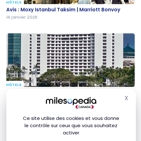
HÔTELS
Avis : Moxy Istanbul Taksim | Marriott Bonvoy
Avis : Moxy Istanbul Taksim | Marriott Bonvoy
14 janvier 2026
HÔTELS
Avis : Hilton Kuching | Hilton Honors
Avis : Hilton Kuching | Hilton Honors
X
Masq
16 novembre 2025
Ce site utilise des cookies et vous donne
le contrôle sur ceux que vous souhaitez
activer