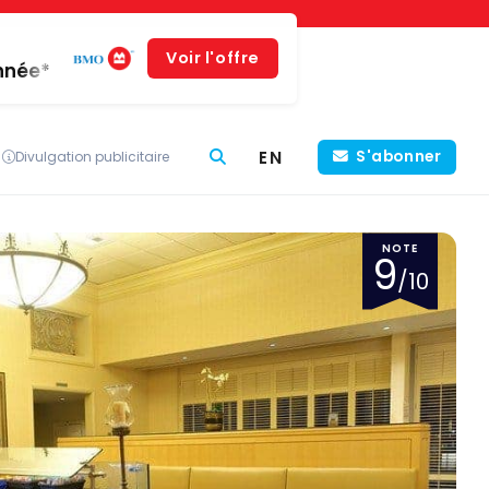
Voir l'offre
année*
EN
S'abonner
Divulgation publicitaire
NOTE
9
/10