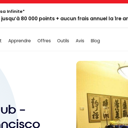
sa Infinite*
: jusqu’à 80 000 points + aucun frais annuel la 1re 
t
Apprendre
Offres
Outils
Avis
Blog
lub –
ancisco