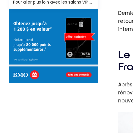
Pour aller plus loin avec les salons VIP d'aéroport
Derni
retou
inter
Le 
Fr
Après
rénove
nouve