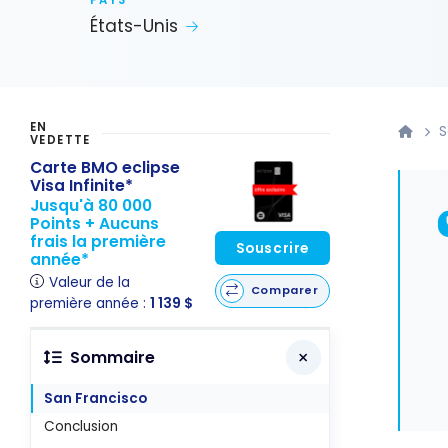
PAYS
États-Unis
EN
S
VEDETTE
Carte BMO eclipse
Visa Infinite*
Jusqu'à 80 000
Points + Aucuns
frais la première
Souscrire
année*
Valeur de la
Comparer
première année :
1 139 $
Sommaire
San Francisco
Conclusion