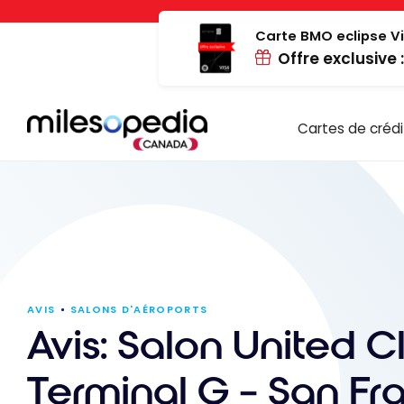
Passer
Panneau de gestion des cookies
au
Carte BMO eclipse Vi
Offre exclusive 
contenu
Cartes de crédi
AVIS
SALONS D'AÉROPORTS
Avis: Salon United C
Terminal G – San Fr