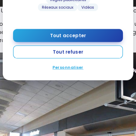
Réseaux sociaux
Vidéos
 United Club – Terminal G – San Francisco Internatio
lon que nous vous présentons aujourd’hui est donc u
embres Star Alliance Gold ou aux passagers voyagea
Tout accepter
d’hui).
Tout refuser
Personnaliser