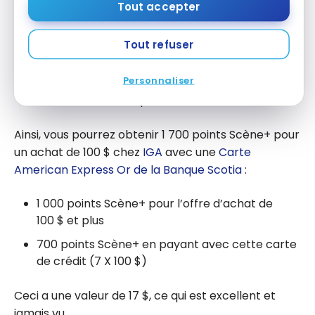
Planifiez vos achats importants pendant ces
Tout accepter
trois jours
Balayez votre carte de membre
Scène+
lors de
Tout refuser
vos achats chez les partenaires
Personnaliser
Payez vos achats avec votre carte de crédit ou
de débit de la Banque Scotia
Ainsi, vous pourrez obtenir 1 700 points Scène+ pour
un achat de 100 $ chez
IGA
avec une
Carte
American Express Or de la Banque Scotia
:
1 000 points Scène+ pour l’offre d’achat de
100 $ et plus
700 points Scène+ en payant avec cette carte
de crédit (7 X 100 $)
Ceci a une valeur de 17 $, ce qui est excellent et
jamais vu.