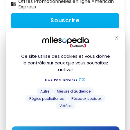
Offres Promotionnelles en ligne American
Express
Souscrire
Comparer
En savoir plus
X
Masq
Ce site utilise des cookies et vous donne
Exemples d’accumulation de
le contrôle sur ceux que vous souhaitez
activer
points durant les Journées Points
Scène+
NOS PARTENAIRES
(13)
Autre
Mesure d'audience
Voici comment maximiser vos récompenses durant
Régies publicitaires
Réseaux sociaux
ces Journées de Points Scène+ :
Vidéos
Inscrivez-vous avant le 24 octobre 2025 pour
être éligible