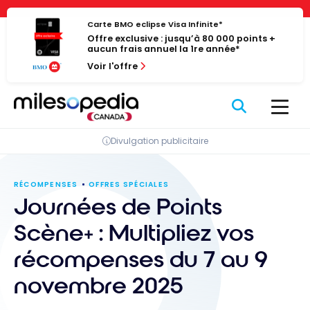
Passer
Panneau de gestion des cookies
au
Carte BMO eclipse Visa Infinite*
Offre exclusive : jusqu’à 80 000 points +
contenu
aucun frais annuel la 1re année*
Voir l'offre
Divulgation publicitaire
RÉCOMPENSES
OFFRES SPÉCIALES
Journées de Points
Scène+ : Multipliez vos
récompenses du 7 au 9
novembre 2025