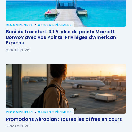
RÉCOMPENSES
OFFRES SPÉCIALES
Boni de transfert: 30 % plus de points Marriott
Boni de transfert: 30 % plus de points Marriott
Bonvoy avec vos Points-Privilèges d’American
Bonvoy avec vos Points-Privilèges d’American
Express
Express
5 août 2026
RÉCOMPENSES
OFFRES SPÉCIALES
Promotions Aéroplan : toutes les offres en cours
Promotions Aéroplan : toutes les offres en cours
5 août 2026