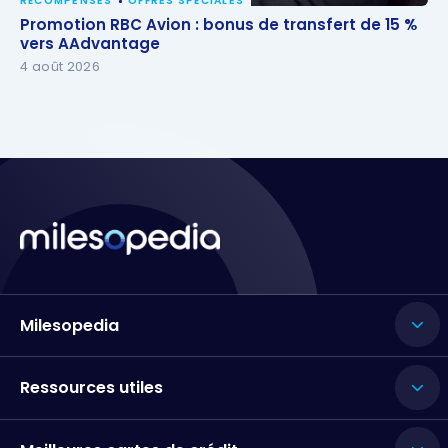
RÉCOMPENSES
OFFRES SPÉCIALES
Promotion RBC Avion : bonus de transfert de 15 %
Promotion RBC Avion : bonus de transfert de 15 %
vers AAdvantage
vers AAdvantage
4 août 2026
Milesopedia
Ressources utiles