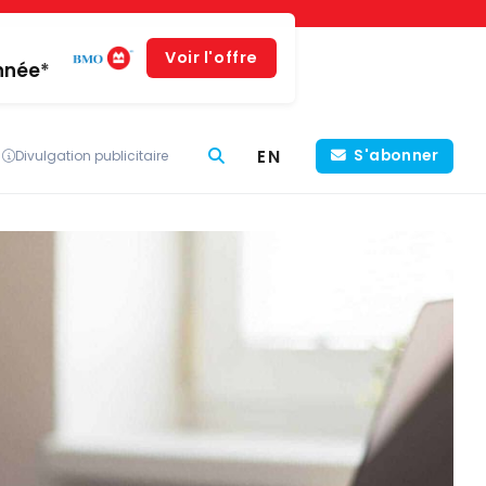
Voir l'offre
année*
EN
S'abonner
Divulgation publicitaire