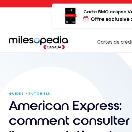
Passer
Panneau de gestion des cookies
au
Carte BMO eclipse Vi
Offre exclusive 
contenu
Cartes de crédi
GUIDES
TUTORIELS
American Express:
comment consulter