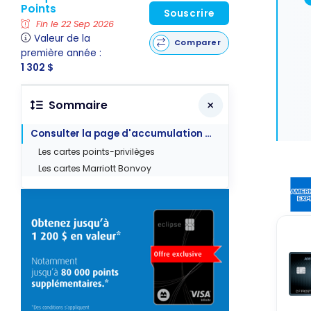
Points
Souscrire
Fin le 22 Sep 2026
Valeur de la
Comparer
première année :
1 302 $
Sommaire
Consulter la page d'accumulation de points d'American Express
Les cartes points-privilèges
Les cartes Marriott Bonvoy