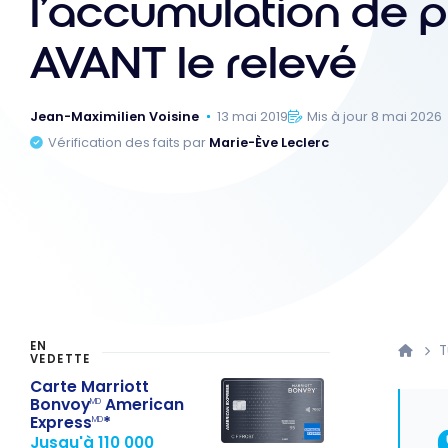
l’accumulation de p
AVANT le relevé
Jean-Maximilien Voisine
13 mai 2019
Mis à jour 8 mai 2026
Vérification des faits par
Marie-Ève Leclerc
EN
T
VEDETTE
Carte Marriott
Bonvoy
American
MD
Express
*
MD
Jusqu'à 110 000