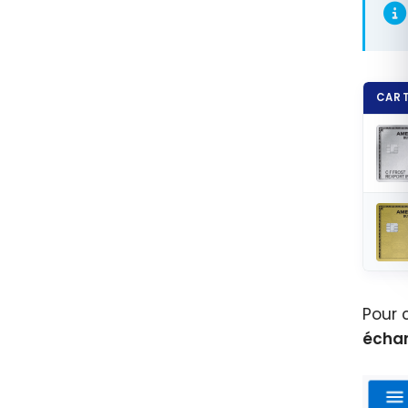
CART
Pour 
écha