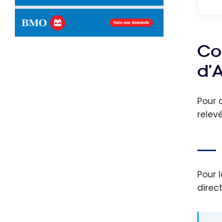
Co
d’
Pour 
relev
Pour 
direc