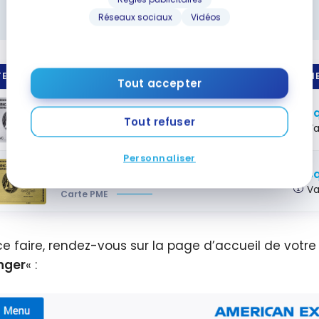
PME
Réseaux sociaux
Vidéos
E DE CRÉDIT
PRIME
Tout accepter
Carte de Platine entreprise
MD
Jusq
d’American Express
Tout refuser
Va
Carte PME
Personnaliser
Carte en Or pour PME avec primes
Jusq
American Express
MD
Va
Carte PME
ce faire, rendez-vous sur la page d’accueil de votre
nger
« :