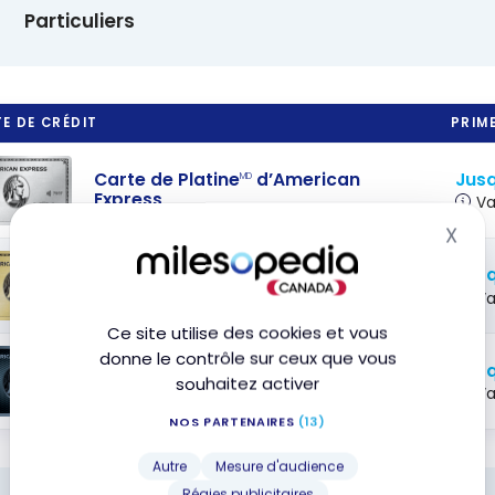
Particuliers
E DE CRÉDIT
PRIME
Jusq
Carte de Platine
d’American
MD
Express
Va
X
Mas
Jusq
Carte Or avec primes American
Express
MD
Va
Ce site utilise des cookies et vous
donne le contrôle sur ceux que vous
Jusq
Carte Cobalt
American Express
MD
souhaitez activer
Va
NOS PARTENAIRES
(13)
Autre
Mesure d'audience
Régies publicitaires