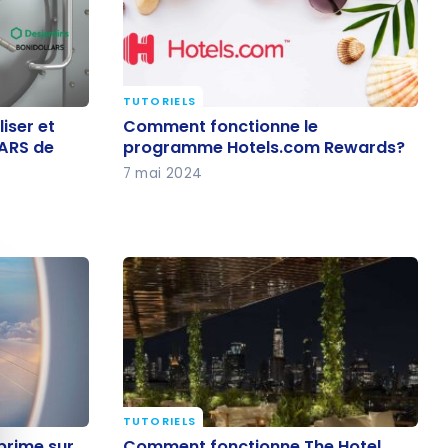
TUTORIELS
liser et
Comment fonctionne le
iser et
Comment fonctionne le
LARS de
programme Hotels.com Rewards?
ARS de
programme Hotels.com Rewards?
7 mai 2024
quer le bandeau des cookies
TUTORIELS
t prime sur
Comment fonctionne The Hotel
 prime sur
Comment fonctionne The Hotel