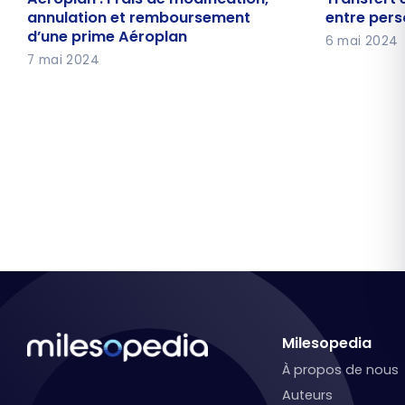
annulation et remboursement
points ent
annulation et remboursement
entre pers
d’une prime Aéroplan
d’une prime Aéroplan
complet
6 mai 2024
7 mai 2024
Milesopedia
À propos de nous
Auteurs