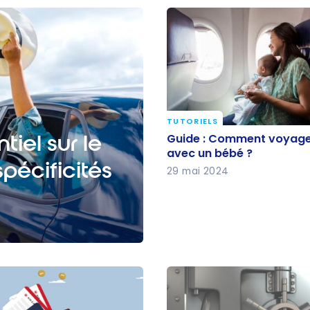
TUTORIELS
Guide : Comment voya
tiel sur le
Guide : Comment voyage
avion avec un bébé ?
avec un bébé ?
pécificités
29 mai 2024
conduire et les