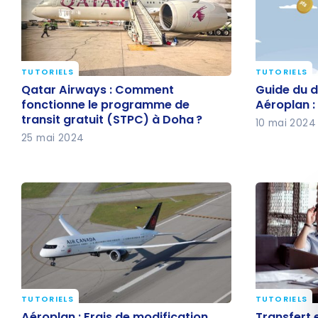
TUTORIELS
TUTORIELS
Qatar Airways : Comment
Guide du 
Qatar Airways : Comment
Guide du 
fonctionne le programme de
programme
fonctionne le programme de
Aéroplan : 
transit gratuit (STPC) à Doha ?
transit gratuit (STPC) à Doha ?
qu’il faut 
10 mai 2024
25 mai 2024
TUTORIELS
TUTORIELS
Aéroplan : Frais de modification,
Transfert
Aéroplan : Frais de modification,
Transfert 