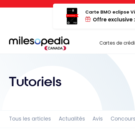
Passer
Panneau de gestion des cookies
au
Carte BMO eclipse Vi
Offre exclusive 
contenu
Cartes de crédi
Tutoriels
Tous les articles
Actualités
Avis
Concour