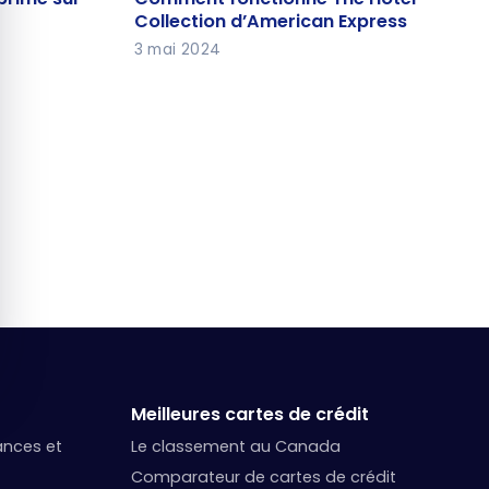
Collection d’American Express
Collection d’American Express
3 mai 2024
Meilleures cartes de crédit
nances et
Le classement au Canada
Comparateur de cartes de crédit