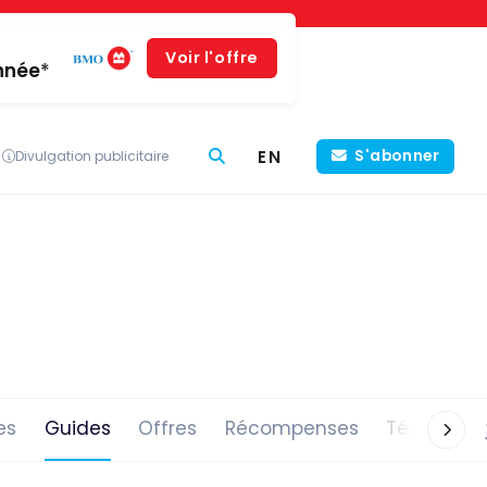
Voir l'offre
année*
EN
S'abonner
Divulgation publicitaire
es
Guides
Offres
Récompenses
Témoigna