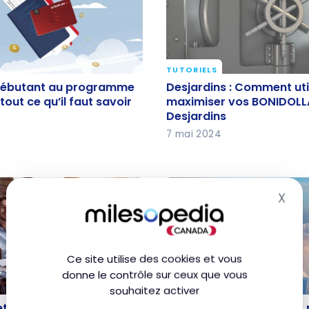
TUTORIELS
débutant au
Desjardins : Comment uti
débutant au programme
Desjardins : Comment util
 Aéroplan : tout ce
maximiser vos BONIDOL
tout ce qu’il faut savoir
maximiser vos BONIDOLL
Desjardins
savoir
Desjardins
7 mai 2024
X
Mas
Ce site utilise des cookies et vous
donne le contrôle sur ceux que vous
souhaitez activer
TUTORIELS
 et combinaison de
Avios : Réserver un bille
et combinaison de points
Avios : Réserver un billet