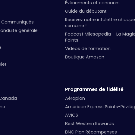
Événements et concours
Guide du débutant
Recevez notre infolettre chaque
et Communiqués
semaine !
onduite générale
Podcast Milesopedia – La Magi
Points
e
Vidéos de formation
Boutique Amazon
le!
Programmes de fidélité
 Canada
Aéroplan
nne
American Express Points-Privilè
AVIOS
Best Western Rewards
BNC Plan Récompenses