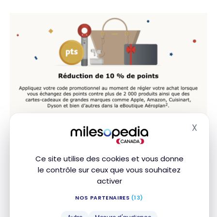
X
Masq
100 points Aéroplan
Ce site utilise des cookies et vous donne
le contrôle sur ceux que vous souhaitez
Le choix le plus facile, mais qui rapporte le moins.
activer
Ceci a une valeur de 2 $.
NOS PARTENAIRES
(13)
100 points Aéroplan
seront déposés dans le