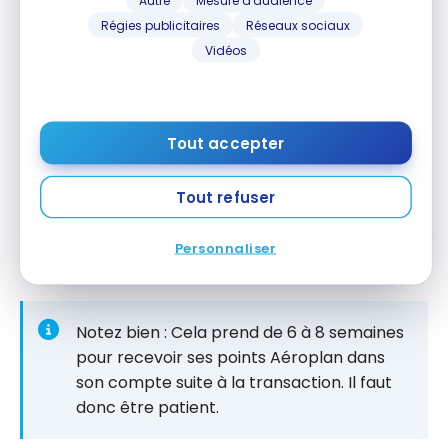
Autre
Mesure d'audience
compte Aéroplan seulement qu’en cliquant sur
Régies publicitaires
Réseaux sociaux
“
Sélectionner
”. Il peut y avoir un délai pour le
Vidéos
versement.
Tout accepter
Si vous avez un
statut Aéroplan Élite
, le nombre de
Tout refuser
points pourrait être plus élevé. Par exemple, un
membre de l’équipe Milesopedia a reçu 250 points
Personnaliser
grâce à son statut 25K!
Notez bien : Cela prend de 6 à 8 semaines
pour recevoir ses points Aéroplan dans
son compte suite à la transaction. Il faut
donc être patient.