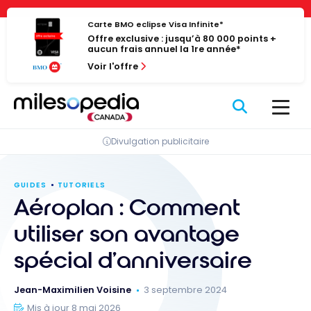
Passer
Panneau de gestion des cookies
au
Carte BMO eclipse Visa Infinite*
Offre exclusive : jusqu’à 80 000 points +
contenu
aucun frais annuel la 1re année*
Voir l'offre
Divulgation publicitaire
GUIDES
TUTORIELS
Aéroplan : Comment
utiliser son avantage
spécial d’anniversaire
Jean-Maximilien Voisine
3 septembre 2024
Mis à jour 8 mai 2026