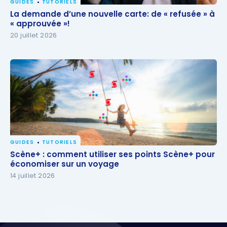
GUIDES
TUTORIELS
La demande d’une nouvelle carte: de « refusée » à
La demande d’une nouvelle carte: de « refusée » à
« approuvée »!
« approuvée »!
20 juillet 2026
GUIDES
TUTORIELS
Scène+ : comment utiliser ses points Scène+ pour
Scène+ : comment utiliser ses points Scène+ pour
économiser sur un voyage
économiser sur un voyage
14 juillet 2026