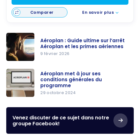
Comparer
En savoir plus
Aéroplan : Guide ultime sur l’arrêt
Aéroplan et les primes aériennes
9 février 2026
Aéroplan :
Guide
Aéroplan met à jour ses
conditions générales du
ultime sur
programme
l’arrêt
29 octobre 2024
Aéroplan
Aéroplan
et les
met à jour
primes
ses
Venez discuter de ce sujet dans notre
aériennes
groupe Facebook!
conditions
générales
du