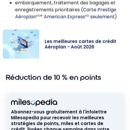
embarquement, traitement des bagages et
enregistrements prioritaires (
Carte Prestige
Aéroplan
* American Express
seulement
)
MD
MD
Les meilleures cartes de crédit
Aéroplan - Août 2026
Les meilleures
cartes de
Réduction de 10 % en points
crédit Aéroplan
- Août 2026
Abonnez-vous gratuitement à l'infolettre
Milesopedia pour recevoir les meilleures
stratégies de points, miles et cartes de
crédit, livrées chaque semaine dans votre