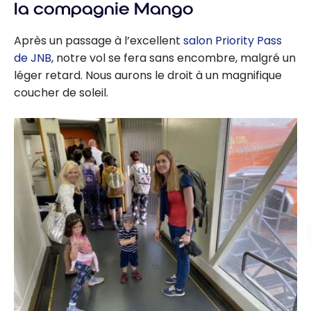
Marriott
la compagnie Mango
Nelspruit |
Marriott
Après un passage à l’excellent
salon Priority Pass
Bonvoy
de JNB
, notre vol se fera sans encombre, malgré un
léger retard. Nous aurons le droit à un magnifique
coucher de soleil.