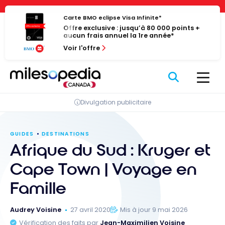
Passer
Panneau de gestion des cookies
au
Carte BMO eclipse Visa Infinite*
Offre exclusive : jusqu’à 80 000 points +
contenu
aucun frais annuel la 1re année*
Voir l'offre
Divulgation publicitaire
GUIDES
DESTINATIONS
Afrique du Sud : Kruger et
Cape Town | Voyage en
Famille
Audrey Voisine
27 avril 2020
Mis à jour 9 mai 2026
Vérification des faits par
Jean-Maximilien Voisine