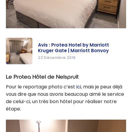
Avis : Protea Hotel by Marriott
Kruger Gate | Marriott Bonvoy
22 Décembre 2019
Avis :
Protea
Le Protea Hôtel de Nelspruit
Hotel by
Pour le reportage photo c’est
ici
, mais je peux déjà
Marriott
vous dire que nous avons beaucoup aimé le service
Kruger
de celui-ci, un très bon hôtel pour réaliser notre
Gate |
étape.
Marriott
Bonvoy