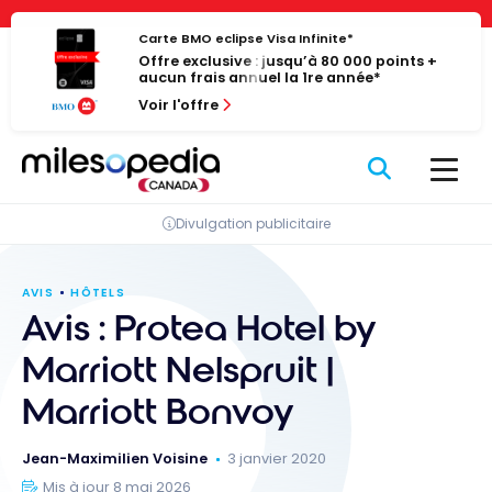
Passer
Panneau de gestion des cookies
au
Carte BMO eclipse Visa Infinite*
Offre exclusive : jusqu’à 80 000 points +
contenu
aucun frais annuel la 1re année*
Voir l'offre
Divulgation publicitaire
AVIS
HÔTELS
Avis : Protea Hotel by
Marriott Nelspruit |
Marriott Bonvoy
Jean-Maximilien Voisine
3 janvier 2020
Mis à jour 8 mai 2026