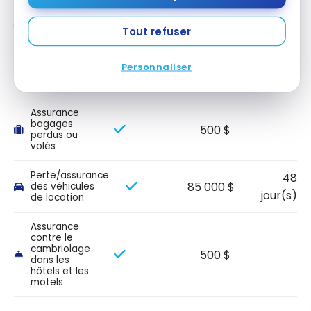
Assurance
500 $
Tout refuser
retard de vol
Assurance
Personnaliser
500 $
bagages
retardés
Assurance
bagages
500 $
perdus ou
volés
Perte/assurance
48
85 000 $
des véhicules
jour(s)
de location
Assurance
contre le
cambriolage
500 $
dans les
hôtels et les
motels