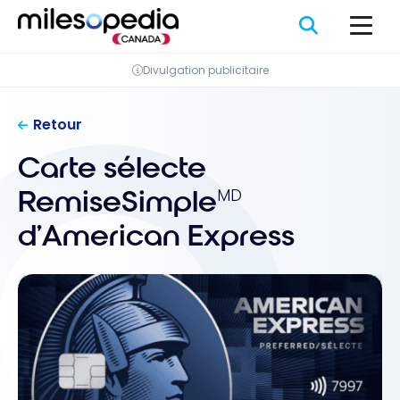
Passer
Panneau de gestion des cookies
au
contenu
Divulgation publicitaire
Retour
Carte sélecte
RemiseSimple
MD
d’American Express