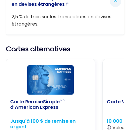
en devises étrangères ?
2,5 % de frais sur les transactions en devises
étrangères.
Cartes alternatives
Carte RemiseSimple
Carte Ve
MD
d’American Express
Jusqu'à 100 $ de remise en
10 000 Po
argent
Valeur d