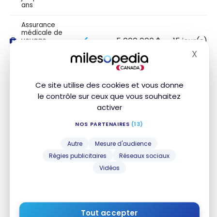
ans
Assurance
médicale de
5 000 000 $
15 jour(s)
voyage
jusqu'à 64
X
ans
Masq
Assurance
médicale de
Ce site utilise des cookies et vous donne
voyage 65+
le contrôle sur ceux que vous souhaitez
activer
Assurance
annulation de
NOS PARTENAIRES
(13)
voyage
Autre
Mesure d'audience
Assurance
interruption
Régies publicitaires
Réseaux sociaux
de voyage
Vidéos
Assurance
accidents de
100 000 $
voyage des
transporteurs
Tout accepter
publics