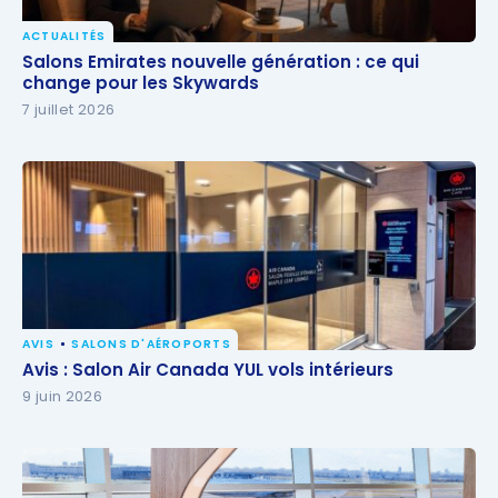
ACTUALITÉS
Salons Emirates nouvelle génération : ce qui change
Salons Emirates nouvelle génération : ce qui
pour les Skywards
change pour les Skywards
7 juillet 2026
AVIS
SALONS D'AÉROPORTS
Avis : Salon Air Canada YUL vols intérieurs
Avis : Salon Air Canada YUL vols intérieurs
9 juin 2026