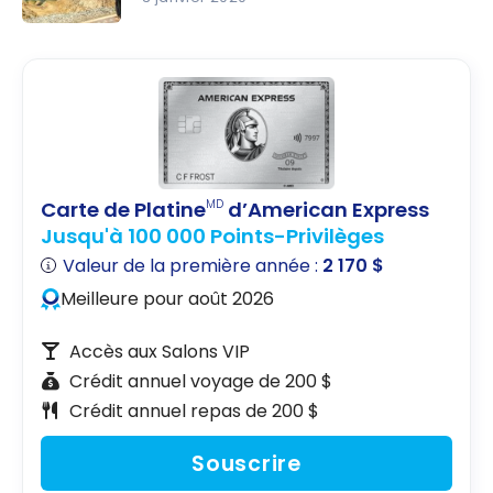
Affaires |
Oman :
Mascate –
Guide de
Munich
voyage |
Itinéraires
et
Incontourn
ables
Carte de Platine
d’American Express
MD
Jusqu'à 100 000 Points-Privilèges
Valeur de la première année :
2 170 $
Meilleure pour août 2026
Accès aux Salons VIP
Crédit annuel voyage de 200 $
Crédit annuel repas de 200 $
Souscrire