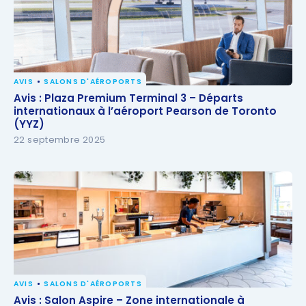
AVIS
SALONS D'AÉROPORTS
Avis : Plaza Premium Terminal 3 – Départs
Avis : Plaza Premium Terminal 3 – Départs
internationaux à l’aéroport Pearson de Toronto
internationaux à l’aéroport Pearson de Toronto
(YYZ)
(YYZ)
22 septembre 2025
AVIS
SALONS D'AÉROPORTS
Avis : Salon Aspire – Zone internationale à
Avis : Salon Aspire – Zone internationale à