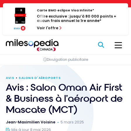
Passer
Panneau de gestion des cookies
au
Carte BMO eclipse Visa Infinite*
Offre exclusive : jusqu’à 80 000 points +
contenu
aucun frais annuel la 1re année*
Voir l'offre
Divulgation publicitaire
AVIS
SALONS D'AÉROPORTS
Avis : Salon Oman Air First
& Business à l’aéroport de
Mascate (MCT)
Jean-Maximilien Voisine
5 mars 2025
Mis à jour 8 mai 2026