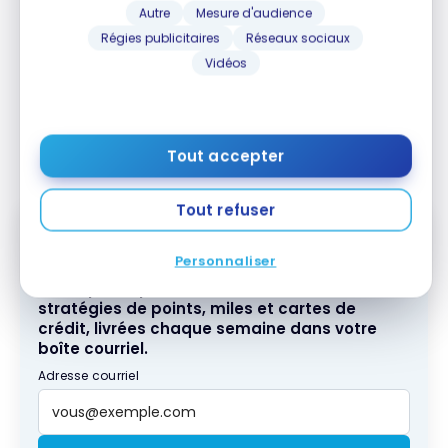
Autre
Mesure d'audience
Régies publicitaires
Réseaux sociaux
Les lits étaient confortables, avec des oreillers
Vidéos
moelleux et une prise électrique commodément
placée sur le côté de chaque lit. Une télévision
intelligente à écran plat, un mini-réfrigérateur et
une cafetière font partie des équipements de la
Tout accepter
chambre.
Tout refuser
Personnaliser
Abonnez-vous gratuitement à l'infolettre
Milesopedia pour recevoir les meilleures
stratégies de points, miles et cartes de
crédit, livrées chaque semaine dans votre
boîte courriel.
Adresse courriel