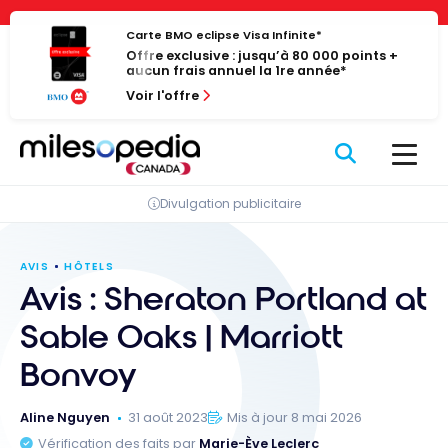
Passer
Panneau de gestion des cookies
au
Carte BMO eclipse Visa Infinite*
Offre exclusive : jusqu’à 80 000 points +
contenu
aucun frais annuel la 1re année*
Voir l'offre
Divulgation publicitaire
AVIS
HÔTELS
Avis : Sheraton Portland at
Sable Oaks | Marriott
Bonvoy
Aline Nguyen
31 août 2023
Mis à jour 8 mai 2026
Vérification des faits par
Marie-Ève Leclerc