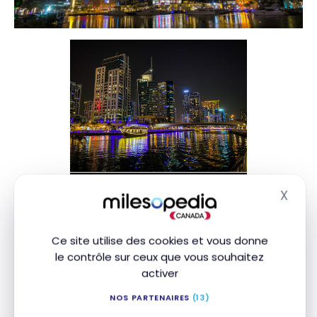
X
Masq
Ce site utilise des cookies et vous donne
le contrôle sur ceux que vous souhaitez
activer
NOS PARTENAIRES
(13)
En face se trouve aussi le Dubai Mall pour ceux qui