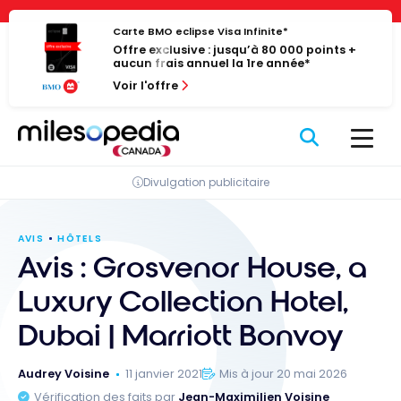
Passer
Panneau de gestion des cookies
au
Carte BMO eclipse Visa Infinite*
Offre exclusive : jusqu’à 80 000 points +
contenu
aucun frais annuel la 1re année*
Voir l'offre
Divulgation publicitaire
AVIS
HÔTELS
Avis : Grosvenor House, a
Luxury Collection Hotel,
Dubai | Marriott Bonvoy
Audrey Voisine
11 janvier 2021
Mis à jour 20 mai 2026
Vérification des faits par
Jean-Maximilien Voisine