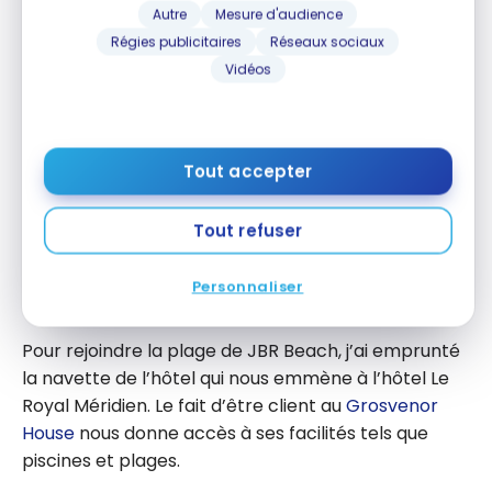
Autre
Mesure d'audience
aimeraient magasiner. Il faut dire que Dubai ne
Régies publicitaires
Réseaux sociaux
manque pas de grands centres commerciaux. Et
Vidéos
d’ailleurs, j’en ai vu un nouveau en construction lors
de mon retour du Miracle Garden. Tous sont
magnifiquement décorés.
Tout accepter
On peut penser que se déplacer à pied vers le côté
Est de la Marina est facile mais non! Peut-être dans
Tout refuser
le futur crééront-ils un accès pour les piétons? En
attendant il faut ressortir en voiture de la partie
Personnaliser
Ouest pour aller à l’Est.
Pour rejoindre la plage de JBR Beach, j’ai emprunté
la navette de l’hôtel qui nous emmène à l’hôtel Le
Royal Méridien. Le fait d’être client au
Grosvenor
House
nous donne accès à ses facilités tels que
piscines et plages.