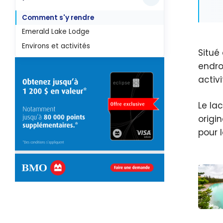
Comment s'y rendre
Emerald Lake Lodge
Environs et activités
Situé
endro
activi
Le la
origi
pour 
Canad