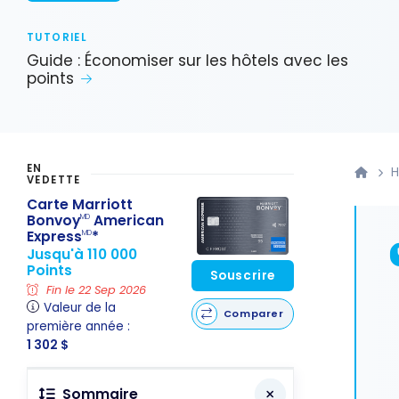
TUTORIEL
Guide : Économiser sur les hôtels avec les
points
EN
H
VEDETTE
Carte Marriott
Bonvoy
American
MD
Express
*
MD
Jusqu'à 110 000
Points
Souscrire
Fin le 22 Sep 2026
Valeur de la
Comparer
première année :
1 302 $
Sommaire