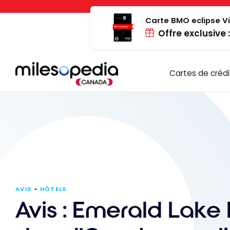
Passer
Panneau de gestion des cookies
au
Carte BMO eclipse Vi
Offre exclusive 
contenu
Cartes de crédi
AVIS
HÔTELS
Avis : Emerald Lake