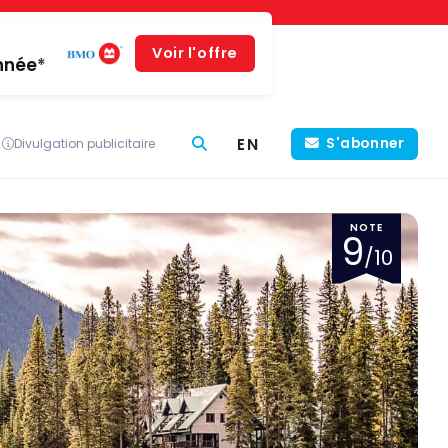
Voir l'offre
année*
EN
S'abonner
Divulgation publicitaire
NOTE
9
/10