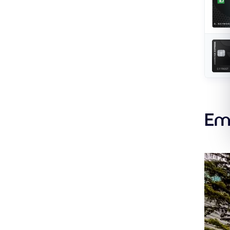
meille
Aerop
Em