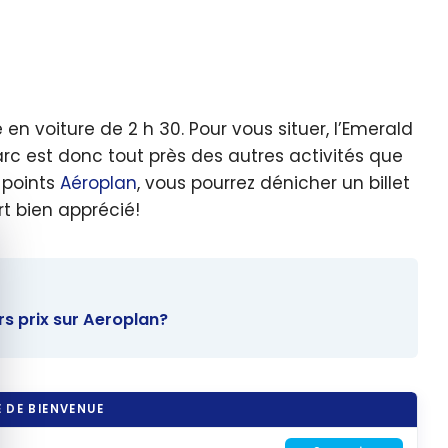
yage
ns
Ouest
nadien
ec les
 en voiture de 2 h 30. Pour vous situer, l’Emerald
ints |
arc est donc tout près des autres activités que
moigna
 points
Aéroplan
, vous pourrez dénicher un billet
rt bien apprécié!
quer le bandeau des cookies
rs prix sur Aeroplan?
 DE BIENVENUE