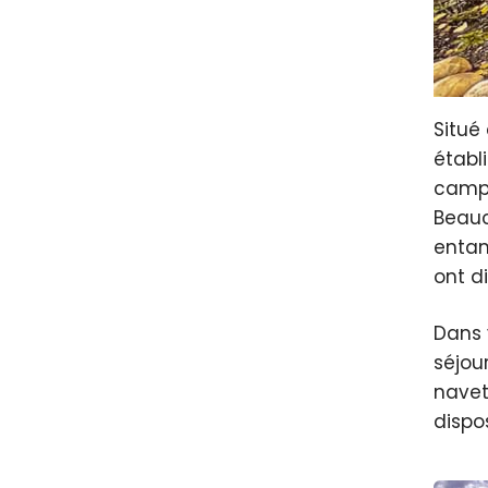
Situé
établ
campi
Beauc
entam
ont d
Dans 
séjou
navet
dispo