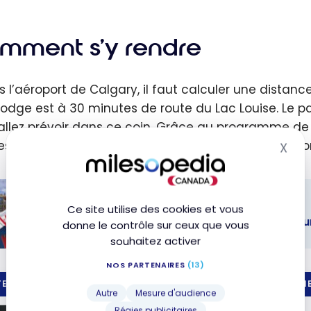
 de
Vo
ge
da
mment s’y rendre
l’
st
ca
ien:
av
s l’aéroport de Calgary, il faut calculer une distance
ta et
po
Lodge est à 30 minutes de route du Lac Louise. Le p
mbie
Té
allez prévoir dans ce coin. Grâce au programme de
ge
escale pour cette destination, ce qui est toujours fo
X
Mas
nniqu
aires
TUTORIELS
Ce site utilise des cookies et vous
Aéroplan : Comment trouver les meilleu
donne le contrôle sur ceux que vous
tour
souhaitez activer
s
lan :
NOS PARTENAIRES
(13)
ment
E DE CRÉDIT
PRIME
r les
Autre
Mesure d'audience
Régies publicitaires