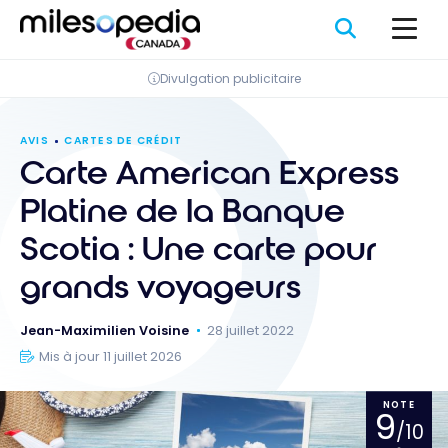
Passer
au
contenu
Divulgation publicitaire
AVIS
CARTES DE CRÉDIT
Carte American Express
Platine de la Banque
Scotia : Une carte pour
grands voyageurs
Jean-Maximilien Voisine
28 juillet 2022
Mis à jour 11 juillet 2026
NOTE
9
/10