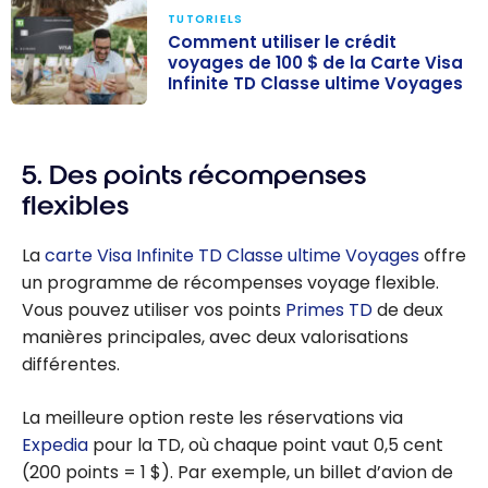
TUTORIELS
Comment utiliser le crédit
voyages de 100 $ de la Carte Visa
Infinite TD Classe ultime Voyages
Comment
utiliser le crédit
5. Des points récompenses
voyages de
100 $ de la
flexibles
Carte Visa
Infinite TD
La
carte Visa Infinite TD Classe ultime Voyages
offre
Classe ultime
un programme de récompenses voyage flexible.
Voyages
Vous pouvez utiliser vos points
Primes TD
de deux
manières principales, avec deux valorisations
différentes.
La meilleure option reste les réservations via
Expedia
pour la TD, où chaque point vaut 0,5 cent
(200 points =
1 $
). Par exemple, un billet d’avion de