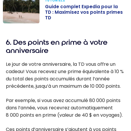
TUTORIELS
Guide complet Expedia pour la
TD : Maximisez vos points primes
TD
Guide complet
Expedia pour la
6. Des points en prime à votre
TD : Maximisez
vos points
anniversaire
primes TD
Le jour de votre anniversaire, la TD vous offre un
cadeau! Vous recevez une prime équivalente à
10 %
du total des points accumulés durant l’année
précédente, jusqu’à un maximum de
10 000
points.
Par exemple, si vous avez accumulé
80 000
points
dans l’année, vous recevrez automatiquement
8 000
points en prime (valeur de
40 $
en voyages).
Ces points d’anniversaire s’ajoutent à vos points