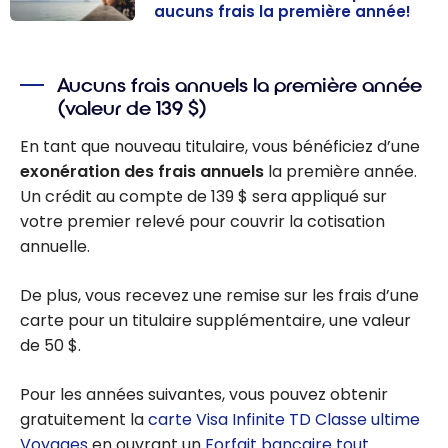
aucuns frais la première année!
Offre TD Classe
ultime
Voyages :
Aucuns frais annuels la première année
(valeur de 139 $)
Jusqu’à 146 000
points Primes
En tant que nouveau titulaire, vous bénéficiez d’une
TD, accès aux
exonération des frais annuels
la première année.
salons
Un crédit au compte de
139 $
sera appliqué sur
d’aéroport et
votre premier relevé pour couvrir la cotisation
aucuns frais la
annuelle.
première
année!
De plus, vous recevez une remise sur les frais d’une
carte pour un titulaire supplémentaire, une valeur
de
50 $
.
Pour les années suivantes, vous pouvez obtenir
gratuitement la
carte Visa Infinite TD Classe ultime
Voyages
en ouvrant un
Forfait bancaire tout