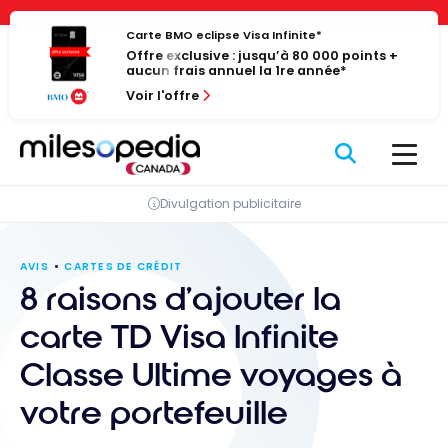
Passer
Panneau de gestion des cookies
au
Carte BMO eclipse Visa Infinite*
Offre exclusive : jusqu’à 80 000 points +
contenu
aucun frais annuel la 1re année*
Voir l'offre
Divulgation publicitaire
AVIS
CARTES DE CRÉDIT
8 raisons d’ajouter la
carte TD Visa Infinite
Classe Ultime voyages à
votre portefeuille