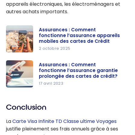
appareils électroniques, les électroménagers et
autres achats importants.
Assurances : Comment
fonctionne l’assurance appareils
mobiles des cartes de Crédit
2 octobre 2025
Assurance
s :
Assurances : Comment
fonctionne l’assurance garantie
Comment
prolongée des cartes de crédit?
fonctionne
17 avril 2023
l’assurance
Assurance
appareils
s :
mobiles
Comment
Conclusion
des cartes
fonctionne
de Crédit
La
Carte Visa Infinite TD Classe ultime Voyages
l’assurance
justifie pleinement ses frais annuels grâce à ses
garantie