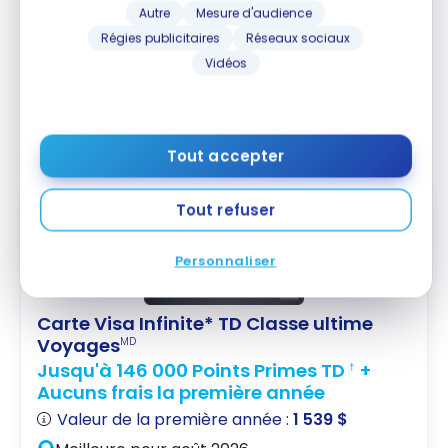
Autre
Mesure d'audience
Un point
Primes TD
vaut 0,5 cent selon la
Régies publicitaires
Réseaux sociaux
valorisation de Milesopedia. Par conséquent
, le
Vidéos
retour sur vos dépenses quotidiennes varie entre
1 % et 4 % selon les catégories, soit aussi élevé
qu’avec
les meilleures cartes avec remises en
argent
au Canada.
Tout accepter
EN VEDETTE
Tout refuser
Personnaliser
Carte Visa Infinite* TD Classe ultime
Voyages
MD
Jusqu'à 146 000 Points Primes TD
+
†
Aucuns frais la première année
Valeur de la première année :
1 539 $