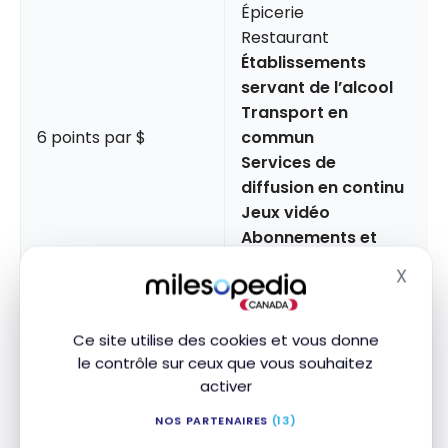
Épicerie
Restaurant
Établissements
servant de l’alcool
Transport en
6 points par $
commun
Services de
diffusion en continu
Jeux vidéo
Abonnements et
médias numériques
X
Masq
Paiements
4 points par $
récurrents
Ce site utilise des cookies et vous donne
le contrôle sur ceux que vous souhaitez
2 points par $
Tout le reste
activer
NOS PARTENAIRES
(13)