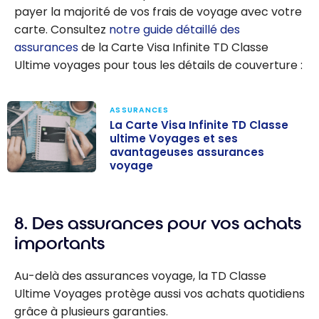
payer la majorité de vos frais de voyage avec votre
carte. Consultez
notre guide détaillé des
assurances
de la Carte Visa Infinite TD Classe
Ultime voyages pour tous les détails de couverture :
ASSURANCES
La Carte Visa Infinite TD Classe
ultime Voyages et ses
avantageuses assurances
voyage
La Carte Visa
Infinite TD
Classe ultime
8. Des assurances pour vos achats
Voyages et ses
importants
avantageuses
assurances
Au-delà des assurances voyage, la TD Classe
voyage
Ultime Voyages protège aussi vos achats quotidiens
grâce à plusieurs garanties.