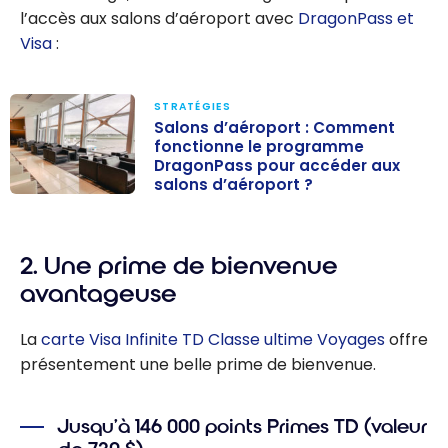
l’accès aux salons d’aéroport avec
DragonPass et
Visa
:
STRATÉGIES
Salons d’aéroport : Comment
fonctionne le programme
DragonPass pour accéder aux
salons d’aéroport ?
Salons
d’aéroport :
Comment
2. Une prime de bienvenue
fonctionne le
avantageuse
programme
DragonPass
La
carte Visa Infinite TD Classe ultime Voyages
offre
pour accéder
présentement une belle prime de bienvenue.
aux salons
d’aéroport ?
Jusqu’à 146 000 points Primes TD (valeur