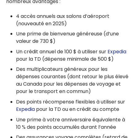
nombreux avantages :
prolongée
des cartes
4 accès annuels aux salons d’aéroport
de crédit?
(nouveauté en 2025)
Une prime de bienvenue généreuse (d’une
valeur de
730 $
)
Un crédit annuel de
100 $
à utiliser sur
Expedia
pour la TD (dépense minimale de
500 $
)
Des multiplicateurs généreux pour les
dépenses courantes (dont retour le plus élevé
au Canada pour les dépenses de voyage et
pour le transport en commun)
Des points récompense flexibles à utiliser sur
Expedia
pour la TD ou en crédit au compte
Une prime à votre anniversaire équivalente à
10 %
des points accumulés durant l’année
Des assurances voyage complètes (retard de