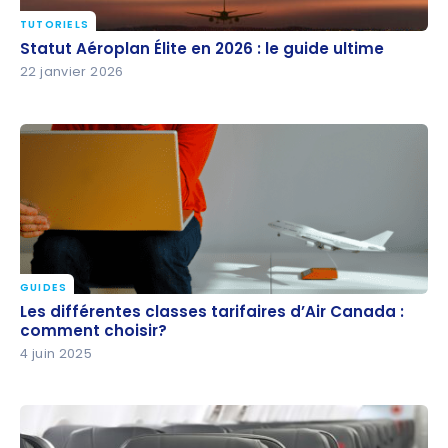
TUTORIELS
Statut Aéroplan Élite en 2026 : le guide ultime
Statut Aéroplan Élite en 2026 : le guide ultime
22 janvier 2026
GUIDES
Les différentes classes tarifaires d’Air Canada :
Les différentes classes tarifaires d’Air Canada :
comment choisir?
comment choisir?
4 juin 2025