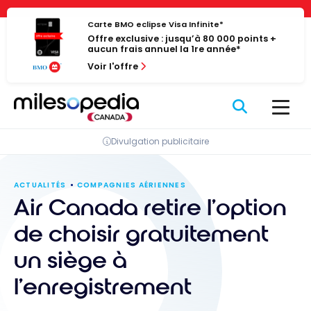
Passer
Panneau de gestion des cookies
au
Carte BMO eclipse Visa Infinite*
Offre exclusive : jusqu’à 80 000 points +
contenu
aucun frais annuel la 1re année*
Voir l'offre
Divulgation publicitaire
ACTUALITÉS
COMPAGNIES AÉRIENNES
Air Canada retire l’option
de choisir gratuitement
un siège à
l’enregistrement