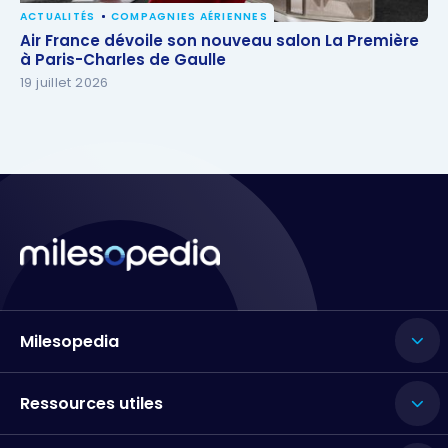
ACTUALITÉS
COMPAGNIES AÉRIENNES
Air France dévoile son nouveau salon La Première à
Air France dévoile son nouveau salon La Première
Paris-Charles de Gaulle
à Paris-Charles de Gaulle
19 juillet 2026
Milesopedia
Ressources utiles