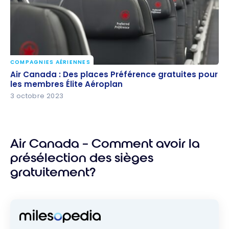
COMPAGNIES AÉRIENNES
Air Canada : Des places Préférence gratuites pour
Air Canada : Des places Préférence gratuites pour
les membres Élite Aéroplan
les membres Élite Aéroplan
3 octobre 2023
Air Canada – Comment avoir la
présélection des sièges
gratuitement?