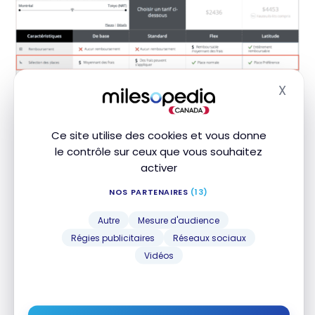
X
Masq
Ce site utilise des cookies et vous donne
le contrôle sur ceux que vous souhaitez
activer
Si n’avez pas de statut ou que vous que votre billet
NOS PARTENAIRES
(13)
est au tarif de base, il faudra payer pour changer
de
siège
.
Autre
Mesure d'audience
Régies publicitaires
Réseaux sociaux
Les détenteurs de la
Carte Mastercard World Elite
Vidéos
de la Banque Nationale
peuvent appliquer leur
crédit voyage annuel de 150 $
sur ces frais. Si vous
n’êtes pas encore titulaire de cette carte, profitez