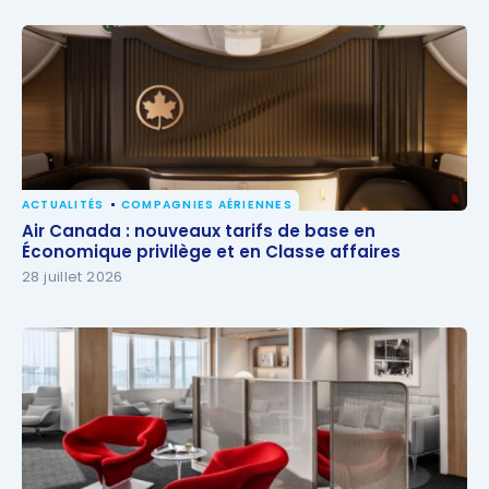
ACTUALITÉS
COMPAGNIES AÉRIENNES
Air Canada : nouveaux tarifs de base en
Air Canada : nouveaux tarifs de base en
Économique privilège et en Classe affaires
Économique privilège et en Classe affaires
28 juillet 2026