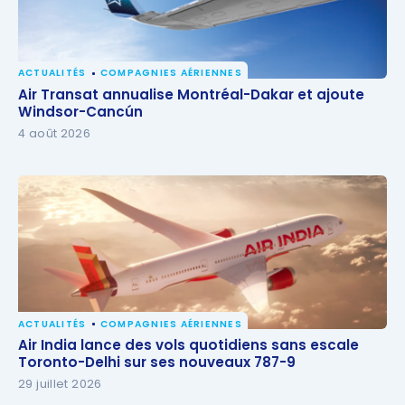
ACTUALITÉS
COMPAGNIES AÉRIENNES
Air Transat annualise Montréal-Dakar et ajoute
Air Transat annualise Montréal-Dakar et ajoute
Windsor-Cancún
Windsor-Cancún
4 août 2026
ACTUALITÉS
COMPAGNIES AÉRIENNES
Air India lance des vols quotidiens sans escale
Air India lance des vols quotidiens sans escale
Toronto-Delhi sur ses nouveaux 787-9
Toronto-Delhi sur ses nouveaux 787-9
29 juillet 2026