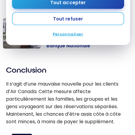
Tout accepter
de
notre offre exclusive
pour la commander!
Tout refuser
CARTES DE CRÉDIT
Offre exclusive : aucuns frais la
Personnaliser
première année avec la Carte
Mastercard World Elite de la
Banque Nationale
Offre exclusive :
aucuns frais la
première
Conclusion
année avec la
Carte
Il s’agit d’une mauvaise nouvelle pour les clients
Mastercard
d’Air Canada. Cette mesure affecte
World Elite de
particulièrement les familles, les groupes et les
la Banque
gens voyageant sur des réservations séparées.
Nationale
Maintenant, les chances d’être assis côte à côte
sont minces, à moins de payer le supplément.