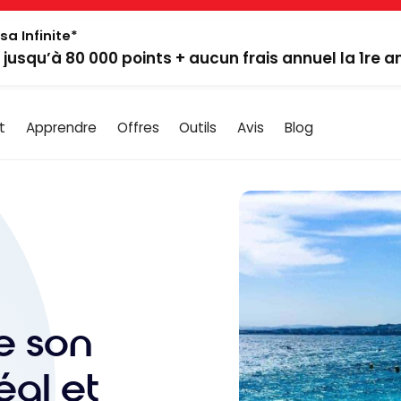
sa Infinite*
: jusqu’à 80 000 points + aucun frais annuel la 1re 
t
Apprendre
Offres
Outils
Avis
Blog
e son
éal et