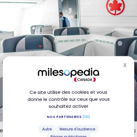
X
Mas
Ce site utilise des cookies et vous
donne le contrôle sur ceux que vous
souhaitez activer
NOS PARTENAIRES
(13)
Autre
Mesure d'audience
fet, nos voisins américains disposent de vols directs
Régies publicitaires