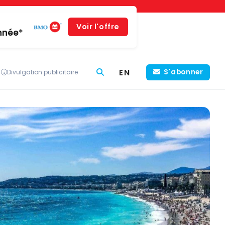
Voir l'offre
année*
EN
S'abonner
Divulgation publicitaire