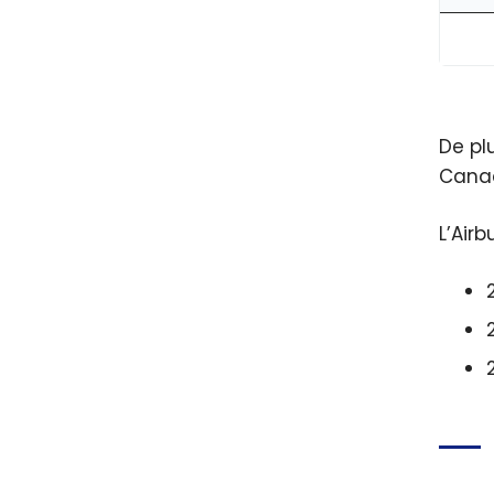
De pl
Canad
L’Air