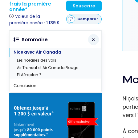
frais la première
Souscrire
année*
Valeur de la
Comparer
première année :
1 139 $
Sommaire
Nice avec Air Canada
Les horaires des vols
Air Transat et Air Canada Rouge
Et Aéroplan ?
Mo
Conclusion
Niçoi
parti
vers l
À com