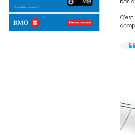
bas c
C’est
compa