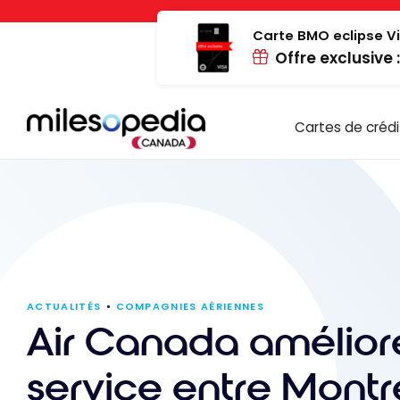
Passer
Panneau de gestion des cookies
au
Carte BMO eclipse Vi
Offre exclusive 
contenu
Cartes de crédi
ACTUALITÉS
COMPAGNIES AÉRIENNES
Air Canada amélior
service entre Montr