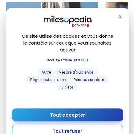
X
Masq
Ce site utilise des cookies et vous donne
le contrôle sur ceux que vous souhaitez
activer
HÔTELS
STRATÉGIES
Avis : Park Tower, Buenos Aires, Luxury
Carte de créd
Avis : Park Tower, Buenos Aires, Luxury
Carte de cré
NOS PARTENAIRES
(13)
Collection Hotel | Marriott Bonvoy
meilleures 
Collection Hotel | Marriott Bonvoy
meilleures
8 août 2026
7 août 2026
Autre
Mesure d'audience
Régies publicitaires
Réseaux sociaux
Vidéos
Articles populaires
Tout accepter
Niveau débutant : Quelle(s) carte(s) de crédit
souscrire?
Tout refuser