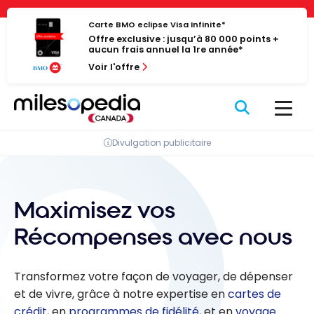
Passer
Panneau de gestion des cookies
au
Carte BMO eclipse Visa Infinite*
Offre exclusive : jusqu’à 80 000 points +
contenu
aucun frais annuel la 1re année*
Voir l'offre
Divulgation publicitaire
Maximisez vos
Récompenses avec nous
Transformez votre façon de voyager, de dépenser
et de vivre, grâce à notre expertise en
cartes de
crédit
, en
programmes de fidélité
, et en
voyage
.