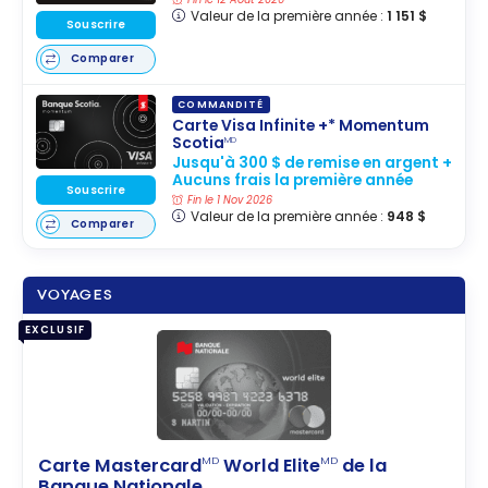
Valeur de la première année :
1 151 $
Souscrire
Comparer
COMMANDITÉ
Carte Visa Infinite +* Momentum
Scotia
MD
Jusqu'à 300 $ de remise en argent +
Aucuns frais la première année
Souscrire
Fin le 1 Nov 2026
Valeur de la première année :
948 $
Comparer
VOYAGES
EXCLUSIF
Carte Mastercard
World Elite
de la
MD
MD
Banque Nationale