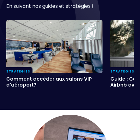
En suivant nos guides et stratégies !
STRATÉGIES
STRATÉGIES
Comment accéder aux salons VIP
Guide : Co
Comment accéder aux salons VIP
Guide : Co
d’aéroport?
Airbnb avec
d’aéroport?
Airbnb avec