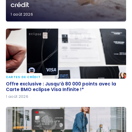
crédit
1 août 2026
Août 2026 : Profitez de ces excellentes offres de
cartes de crédit
CARTES DE CRÉDIT
Offre exclusive : Jusqu’à 80 000 points avec la
Offre exclusive : Jusqu’à 80 000 points avec la
Carte BMO eclipse Visa Infinite !*
Carte BMO eclipse Visa Infinite !*
1 août 2026