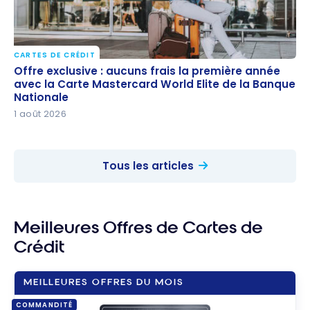
CARTES DE CRÉDIT
Offre exclusive : aucuns frais la première année
Offre exclusive : aucuns frais la première année
avec la Carte Mastercard World Elite de la Banque
avec la Carte Mastercard World Elite de la Banque
Nationale
Nationale
1 août 2026
Tous les articles
Meilleures Offres de Cartes de
Crédit
MEILLEURES OFFRES DU MOIS
COMMANDITÉ