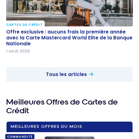
CARTES DE CRÉDIT
Offre exclusive : aucuns frais la première année
Offre exclusive : aucuns frais la première année
avec la Carte Mastercard World Elite de la Banque
avec la Carte Mastercard World Elite de la Banque
Nationale
Nationale
1 août 2026
Tous les articles
Meilleures Offres de Cartes de
Crédit
MEILLEURES OFFRES DU MOIS
COMMANDITÉ