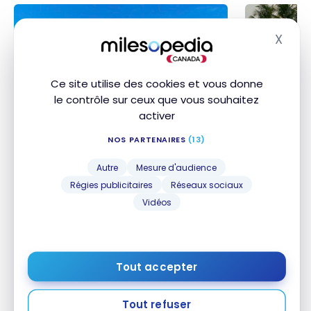
X
Masq
Ce site utilise des cookies et vous donne
le contrôle sur ceux que vous souhaitez
activer
OFFRES SPÉCIALES
ACHATS DE PO
Boni de transfert: 30 % plus de points
Achat de po
Boni de transfert: 30 % plus de points
Achat de po
NOS PARTENAIRES
(13)
Marriott Bonvoy avec vos Points-
bonus à l’ac
Marriott Bonvoy avec vos Points-
bonus à l’a
Privilèges d’American Express
Honors!
Privilèges d’American Express
Honors!
Autre
Mesure d'audience
5 août 2026
5 août 2026
Régies publicitaires
Réseaux sociaux
Vidéos
Articles populaires
Tout accepter
Niveau débutant : Quelle(s) carte(s) de crédit
souscrire?
Tout refuser