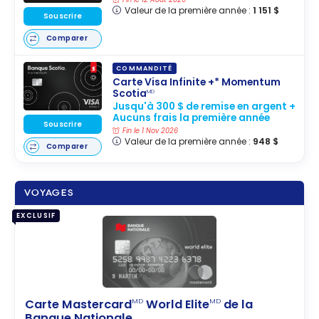
Valeur de la première année :
1 151 $
Souscrire
Comparer
COMMANDITÉ
Carte Visa Infinite +* Momentum
Scotia
MD
Jusqu'à 300 $ de remise en argent +
Aucuns frais la première année
Souscrire
Fin le 1 Nov 2026
Valeur de la première année :
948 $
Comparer
VOYAGES
EXCLUSIF
Carte Mastercard
World Elite
de la
MD
MD
Banque Nationale