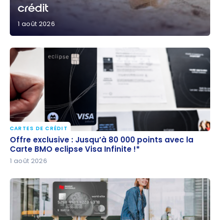
crédit
1 août 2026
Août 2026 : Profitez de ces excellentes offres de
cartes de crédit
CARTES DE CRÉDIT
Offre exclusive : Jusqu’à 80 000 points avec la
Offre exclusive : Jusqu’à 80 000 points avec la
Carte BMO eclipse Visa Infinite !*
Carte BMO eclipse Visa Infinite !*
1 août 2026