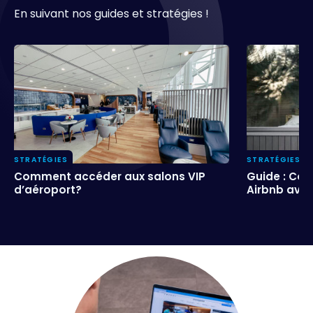
En suivant nos guides et stratégies !
STRATÉGIES
STRATÉGIES
Comment accéder aux salons VIP
Guide : Co
Comment accéder aux salons VIP
Guide : Co
d’aéroport?
Airbnb avec
d’aéroport?
Airbnb avec