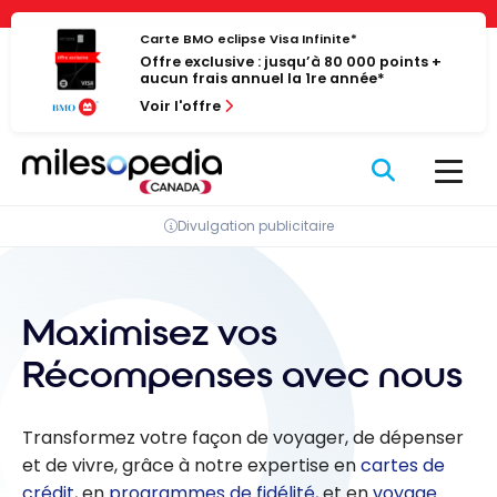
Passer
Panneau de gestion des cookies
au
Carte BMO eclipse Visa Infinite*
Offre exclusive : jusqu’à 80 000 points +
contenu
aucun frais annuel la 1re année*
Voir l'offre
Divulgation publicitaire
Maximisez vos
Récompenses avec nous
Transformez votre façon de voyager, de dépenser
et de vivre, grâce à notre expertise en
cartes de
crédit
, en
programmes de fidélité
, et en
voyage
.