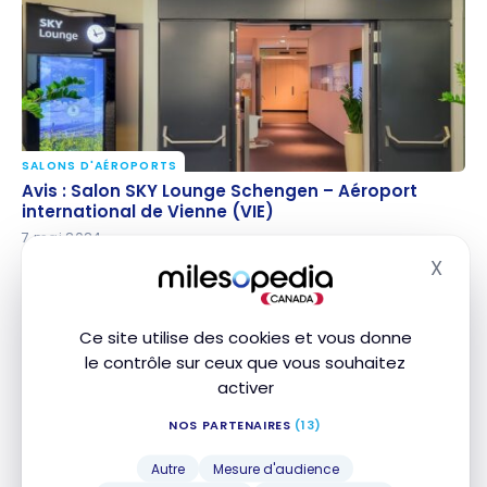
SALONS D'AÉROPORTS
Avis : Salon SKY Lounge Schengen – Aéroport
Avis : Salon SKY Lounge Schengen – Aéroport
international de Vienne (VIE)
international de Vienne (VIE)
7 mai 2024
X
Masq
Ce site utilise des cookies et vous donne
le contrôle sur ceux que vous souhaitez
activer
NOS PARTENAIRES
(13)
Autre
Mesure d'audience
VOLS