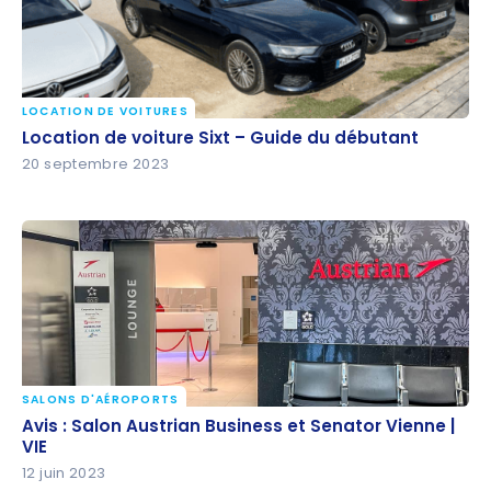
LOCATION DE VOITURES
Location de voiture Sixt – Guide du débutant
Location de voiture Sixt – Guide du débutant
20 septembre 2023
SALONS D'AÉROPORTS
Avis : Salon Austrian Business et Senator Vienne | VIE
Avis : Salon Austrian Business et Senator Vienne |
VIE
12 juin 2023