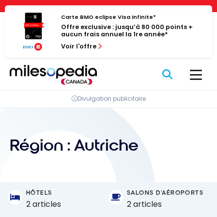
Passer
Panneau de gestion des cookies
au
Carte BMO eclipse Visa Infinite*
Offre exclusive : jusqu’à 80 000 points +
contenu
aucun frais annuel la 1re année*
Voir l'offre
Divulgation publicitaire
Région :
Autriche
HÔTELS
SALONS D'AÉROPORTS
2 articles
2 articles