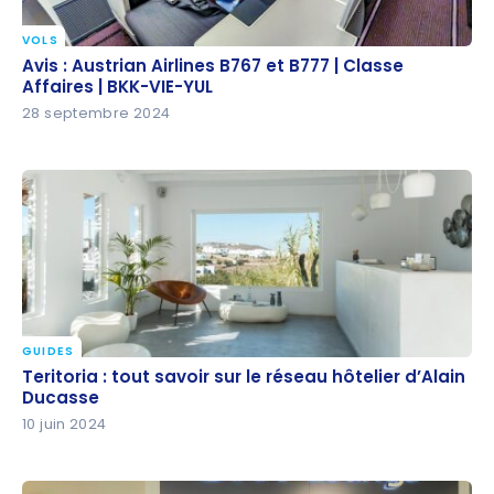
VOLS
Avis : Austrian Airlines B767 et B777 | Classe Affaires
Avis : Austrian Airlines B767 et B777 | Classe
| BKK-VIE-YUL
Affaires | BKK-VIE-YUL
28 septembre 2024
GUIDES
Teritoria : tout savoir sur le réseau hôtelier d’Alain
Teritoria : tout savoir sur le réseau hôtelier d’Alain
Ducasse
Ducasse
10 juin 2024