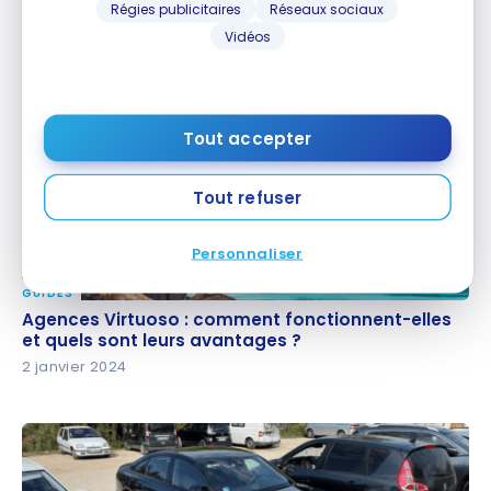
Avis : Air Canada B787-8 Classe Affaires | Toronto –
Régies publicitaires
Réseaux sociaux
Avis : Air Canada B787-8 Classe Affaires | Toronto
Vienne
– Vienne
Vidéos
5 mai 2024
Tout accepter
Tout refuser
Personnaliser
GUIDES
Agences Virtuoso : comment fonctionnent-elles et
Agences Virtuoso : comment fonctionnent-elles
quels sont leurs avantages ?
et quels sont leurs avantages ?
2 janvier 2024