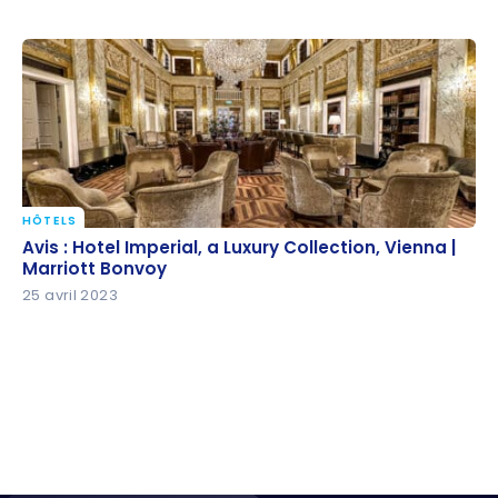
HÔTELS
Avis : Hotel Imperial, a Luxury Collection, Vienna |
Avis : Hotel Imperial, a Luxury Collection, Vienna |
Marriott Bonvoy
Marriott Bonvoy
25 avril 2023