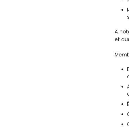
À not
et au
Memb