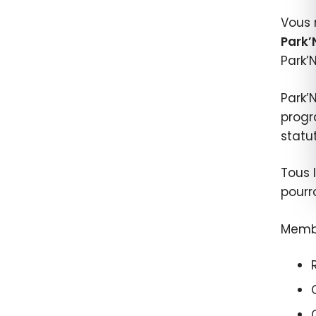
Vous 
Park’
Park’
Park’
progr
statut
Tous 
pourro
Memb