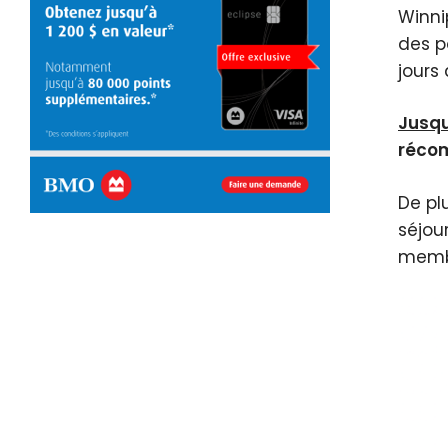
Winni
des p
jours
Jusqu
réco
De pl
séjou
membr