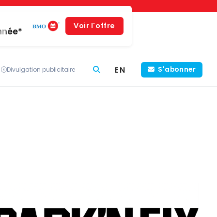
Voir l'offre
année*
EN
S'abonner
Divulgation publicitaire