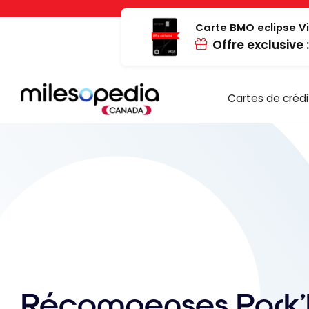
Passer
Panneau de gestion des cookies
au
Carte BMO eclipse Vi
Offre exclusive 
contenu
Cartes de crédi
Récompenses Park’