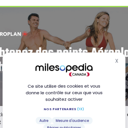
X
Mas
Ce site utilise des cookies et vous
donne le contrôle sur ceux que vous
souhaitez activer
NOS PARTENAIRES
(13)
tir du
1er janvier 2024
, il y aura des changements. Il
Autre
Mesure d'audience
t requise pour effectuer les réservations.
Régies publicitaires