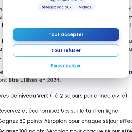
Réseaux sociaux
Vidéos
ne pouvez accéder aux avantages et aux informat
N Fly
. En effet, toutes les transactions de stationne
N Fly. Si elle n’est pas utilisée, le membre n’aura 
Tout accepter
N Fly prévoit des avantages, des statuts et des b
amme. Au début de janvier 2024, les membres actuels
Tout refuser
 qu’ils ont acquis.
Personnaliser
les points accumulés avant le 1er janvier 2024 se
nt être utilisés en 2024.
res de
niveau Vert
(1 à 2 séjours par année civile) :
Réservez et économisez 5 % sur le tarif en ligne ;
Gagnez 50 points Aéroplan pour chaque séjour effec
Gagnez 100 points Aéroplan pour chaque séjour effe