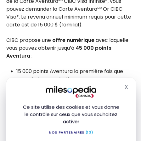
de la Carte Aventura
CIBC Visa Infinite*, vous
pouvez demander la Carte Aventura
Or CIBC
MD
Visa*. Le revenu annuel minimum requis pour cette
carte est de
15 000 $
(familial).
CIBC propose une
offre numérique
avec laquelle
vous pouvez obtenir jusqu’à
45 000
points
Aventura
:
15 000 points Aventura la première fois que
vous réglez un achat
†
X
30 000 points Aventura si vous dépensez
Masq
3 000 $
ou plus pendant la période couverte
par vos 4 premiers relevés mensuels
.
†
Ce site utilise des cookies et vous donne
le contrôle sur ceux que vous souhaitez
De plus, vous pouvez bénéficier d’une
remise sur
activer
les frais annuels de la première année pour le
NOS PARTENAIRES
(13)
titulaire principal
(valeur de
139 $
)
et jusqu’à trois