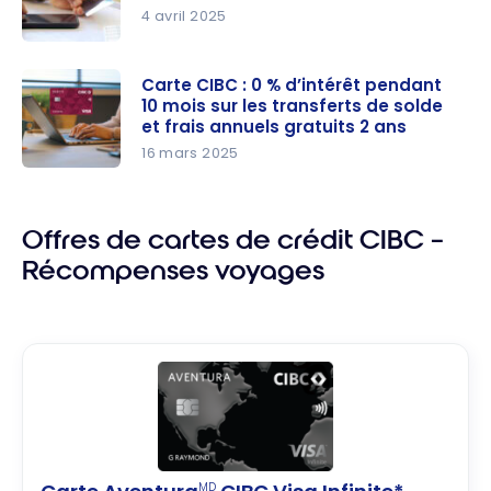
4 avril 2025
Quand
envisager
Carte CIBC : 0 % d’intérêt pendant
10 mois sur les transferts de solde
un
et frais annuels gratuits 2 ans
transfert
16 mars 2025
de solde au
Carte
Canada ?
CIBC : 0 %
d’intérêt
Offres de cartes de crédit CIBC –
pendant 10
Récompenses voyages
mois sur
les
transferts
de solde et
frais
annuels
gratuits 2
ans
MD