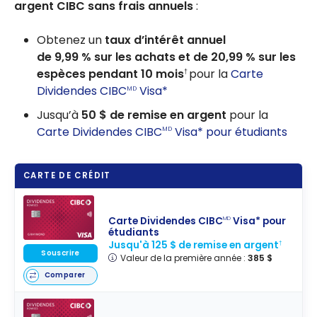
argent CIBC sans frais annuels
:
Obtenez un
taux d’intérêt annuel
de
9,99 %
sur les achats et de
20,99 %
sur les
espèces pendant 10 mois
pour la
Carte
†
Dividendes CIBC
Visa*
MD
Jusqu’à
50 $
de remise en argent
pour la
Carte Dividendes CIBC
Visa* pour étudiants
MD
CARTE DE CRÉDIT
Carte Dividendes CIBC
Visa* pour
MD
étudiants
Jusqu'à 125 $ de remise en argent
†
Souscrire
Valeur de la première année :
385 $
Comparer