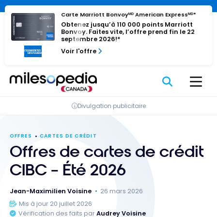
Passer
Panneau de gestion des cookies
Carte Marriott Bonvoyᴹᴰ American Expressᴹᴰ*
au
Obtenez jusqu’à 110 000 points Marriott
contenu
Bonvoy. Faites vite, l’offre prend fin le 22
septembre 2026!*
Voir l'offre
Divulgation publicitaire
OFFRES
CARTES DE CRÉDIT
Offres de cartes de crédit
CIBC – Été 2026
Jean-Maximilien Voisine
26 mars 2026
Mis à jour 20 juillet 2026
Vérification des faits par
Audrey Voisine