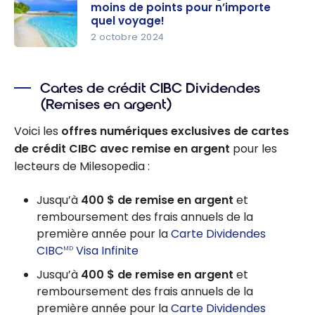
Exclusive
moins de points pour n’importe
CIBC
quel voyage!
Aventura :
2 octobre 2024
Jusqu’à
CIBC
45 000
Aventura :
Cartes de crédit CIBC Dividendes
points et
Échangez
(Remises en argent)
aucuns
35 % moins
frais la
de points
Voici les
offres numériques exclusives de cartes
première
pour
de crédit CIBC avec remise en argent
pour les
année !
n’importe
lecteurs de Milesopedia :
quel
voyage!
Jusqu’à
400 $
de remise en argent
et
remboursement des frais annuels de la
première année pour la
Carte Dividendes
CIBC
Visa Infinite
MD
Jusqu’à
400 $
de remise en argent
et
remboursement des frais annuels de la
première année pour la
Carte Dividendes