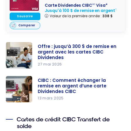
Carte Dividendes CIBC
Visa*
MD
Jusqu'à 100 $ de remise en argent
†
Valeur de la première année :
338 $
Souscrire
Comparer
Offre : jusqu’à 300 $ de remise en
argent avec les cartes CIBC
Dividendes
27 mai 2026
Offre :
jusqu’à
CIBC : Comment échanger la
remise en argent d’une carte
300 $ de
Dividendes CIBC
remise en
13 mars 2025
argent
CIBC :
avec les
Comment
cartes
Cartes de crédit CIBC Transfert de
échanger
CIBC
solde
la remise
Dividendes