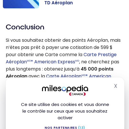
TD Aéroplan
Comparatif :
Carte Aéroplan
Conclusion
American
Express vs Visa
Si vous souhaitez obtenir des points Aéroplan, mais
Infinite TD
n’êtes pas prêt à payer une cotisation de 599 $
Aéroplan
pour obtenir une Carte comme la
Carte Prestige
Aéroplan
* American Express
, ne cherchez pas
MD
MD
plus longtemps : obtenez jusqu’à
45 000 points
Aéroplan
avec la
Carte Aéroplan
* American
MD
Express
!
MD
X
Masq
De plus, contrairement aux cartes Aéroplan Visa
Ce site utilise des cookies et vous donne
Infinite, cette carte American Express n’exige
le contrôle sur ceux que vous souhaitez
aucun revenu minimum
.
activer
NOS PARTENAIRES
(13)