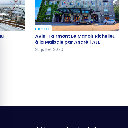
HÔTELS
quer le bandeau des cookies
eau
Avis : Fairmont Le Manoir Richelieu
au
Avis : Fairmont Le Manoir Richelieu
à la Malbaie par André | ALL
à la Malbaie par André | ALL
25 juillet 2020