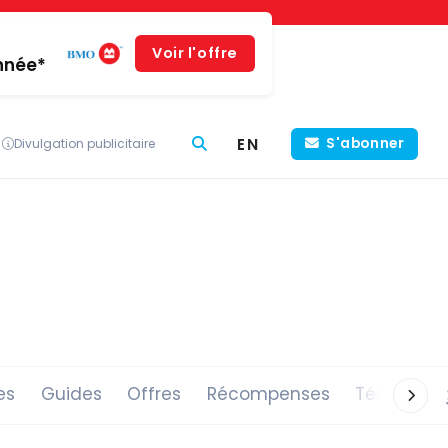
Voir l'offre
année*
EN
S'abonner
Divulgation publicitaire
es
Guides
Offres
Récompenses
Témoigna