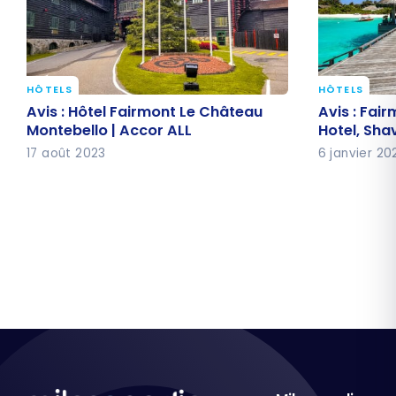
HÔTELS
HÔTELS
Avis : Hôtel Fairmont Le Château
Avis : Fai
Avis : Hôtel Fairmont Le Château
Avis : Fai
Montebello | Accor ALL
Hotel, Shav
Montebello | Accor ALL
Hotel, Shav
17 août 2023
6 janvier 20