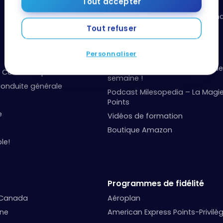
Ressources utiles
Tout accepter
Boîte à outils: organisez vos fi
points
Tout refuser
Événements et concours
Personnaliser
Guide du débutant
Recevez notre infolettre chaque
et Communiqués
semaine !
onduite générale
Podcast Milesopedia – La Magi
Points
e
Vidéos de formation
Boutique Amazon
le!
Programmes de fidélité
 Canada
Aéroplan
nne
American Express Points-Privilè