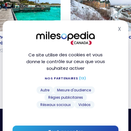
X
HÔTELS
Mas
rmont Maldives, Luxury
Avis : Fairmont Le Chât
rmont Maldives, Luxury
Avis : Fairmont Le Châte
iyani Atoll | ALL
Frontenac | ALL
iyani Atoll | ALL
Frontenac | ALL
23
30 mars 2022
Ce site utilise des cookies et vous
donne le contrôle sur ceux que vous
souhaitez activer
NOS PARTENAIRES
(13)
Autre
Mesure d'audience
Régies publicitaires
Réseaux sociaux
Vidéos