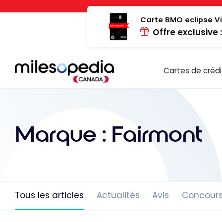
Passer
Panneau de gestion des cookies
au
Carte BMO eclipse Vi
Offre exclusive 
contenu
Cartes de crédi
Marque :
Fairmont
Tous les articles
Actualités
Avis
Concour