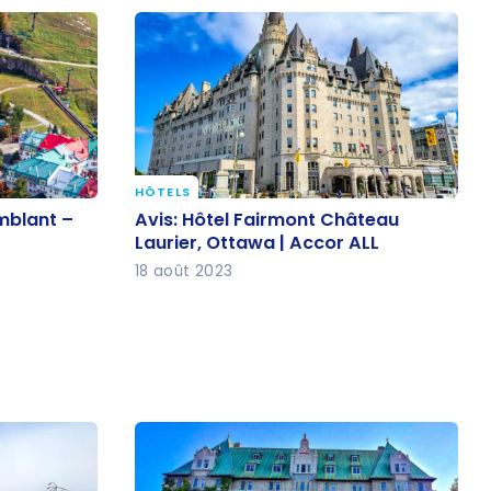
HÔTELS
emblant –
Avis: Hôtel Fairmont Château
emblant –
Avis: Hôtel Fairmont Château
Laurier, Ottawa | Accor ALL
Laurier, Ottawa | Accor ALL
18 août 2023