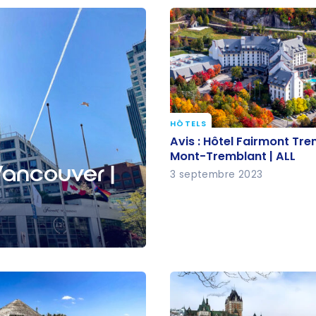
HÔTELS
Avis : Hôtel Fairmont Tr
Avis : Hôtel Fairmont Tr
Mont-Tremblant | ALL
Mont-Tremblant | ALL
Vancouver |
3 septembre 2023