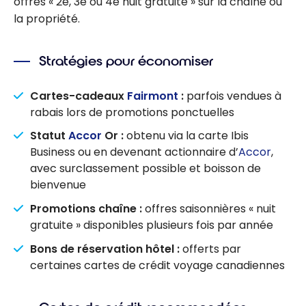
offres « 2e, 3e ou 4e nuit gratuite » sur la chaîne ou
la propriété.
Stratégies pour économiser
Cartes-cadeaux
Fairmont
:
parfois vendues à
rabais lors de promotions ponctuelles
Statut
Accor
Or :
obtenu via la carte Ibis
Business ou en devenant actionnaire d’
Accor
,
avec surclassement possible et boisson de
bienvenue
Promotions chaîne :
offres saisonnières « nuit
gratuite » disponibles plusieurs fois par année
Bons de réservation hôtel :
offerts par
certaines cartes de crédit voyage canadiennes