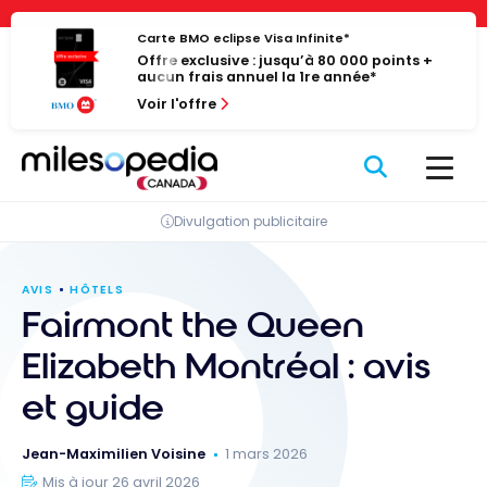
Passer
Panneau de gestion des cookies
au
Carte BMO eclipse Visa Infinite*
Offre exclusive : jusqu’à 80 000 points +
contenu
aucun frais annuel la 1re année*
Voir l'offre
Divulgation publicitaire
AVIS
HÔTELS
Fairmont the Queen
Elizabeth Montréal : avis
et guide
Jean-Maximilien Voisine
1 mars 2026
Mis à jour 26 avril 2026