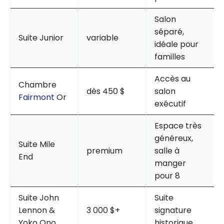
Salon
séparé,
Suite Junior
variable
idéale pour
familles
Accès au
Chambre
dès 450 $
salon
Fairmont
Or
exécutif
Espace très
généreux,
Suite Mile
premium
salle à
End
manger
pour 8
Suite John
Suite
Lennon &
3 000 $+
signature
Yoko Ono
historique