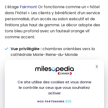
L’étage
Fairmont
Or fonctionne comme un « hôtel
dans l’hôtel ». Les clients y bénéficient d’un service
personnalisé, d’un accès au salon exécutif et de
finitions plus haut de gamme. Le décor adopte des
tons bleu profond avec un fauteuil orange vif
comme accent.
Vue privilégiée :
chambres orientées vers la
cathédrale Marie-Reine-du-Monde
Service personnalisé :
personnel dédié à l’étage
X
Masq
exécutif
Accès au salon
Fairmont
Or :
petit-déjeuner,
Ce site utilise des cookies et vous donne
hors-d’œuvre en soirée et collations
le contrôle sur ceux que vous souhaitez
Cafetière Nespresso :
café et thé inclus dans la
activer
chambre
NOS PARTENAIRES
(13)