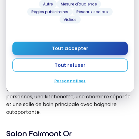
Salle de bain compacte :
espace plus restreint
Autre
Mesure d'audience
que les Suites Junior
Régies publicitaires
Réseaux sociaux
Tarif élevé :
environ 125 à 200 $ de plus qu’une
Vidéos
chambre standard
Suite Mile End
Tout accepter
Située au 20e étage, la Suite Mile End offre un
Tout refuser
caractère unique avec ses finitions bleu profond et
ses œuvres en noir et blanc inspirées des escaliers
emblématiques de Montréal. La suite comprend un
Personnaliser
salon spacieux, une salle à manger pour huit
personnes, une kitchenette, une chambre séparée
et une salle de bain principale avec baignoire
autoportante.
Salon Fairmont Or