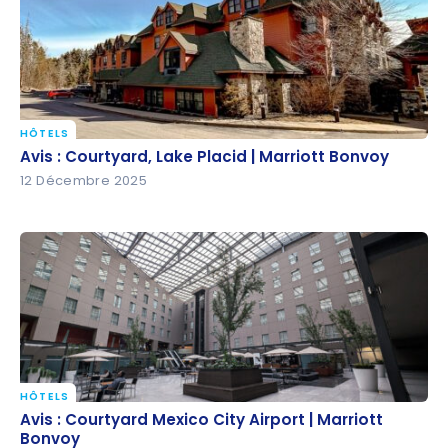
HÔTELS
Avis : Courtyard, Lake Placid | Marriott Bonvoy
Avis : Courtyard, Lake Placid | Marriott Bonvoy
12 Décembre 2025
HÔTELS
Avis : Courtyard Mexico City Airport | Marriott
Avis : Courtyard Mexico City Airport | Marriott
Bonvoy
Bonvoy