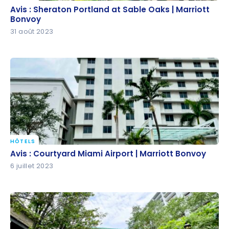
Avis : Sheraton Portland at Sable Oaks | Marriott
Avis : Sheraton Portland at Sable Oaks | Marriott
Bonvoy
Bonvoy
31 août 2023
HÔTELS
Avis : Courtyard Miami Airport | Marriott Bonvoy
Avis : Courtyard Miami Airport | Marriott Bonvoy
6 juillet 2023