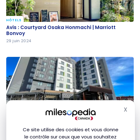
HÔTELS
Avis : Courtyard Osaka Honmachi | Marriott Bonvoy
Avis : Courtyard Osaka Honmachi | Marriott
Bonvoy
29 juin 2024
X
HÔTELS
Masq
Avis : Courtyard Nanaimo | Marriott Bonvoy
Avis : Courtyard Nanaimo | Marriott Bonvoy
10 avril 2024
Ce site utilise des cookies et vous donne
le contrôle sur ceux que vous souhaitez