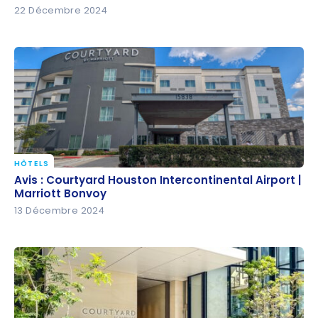
22 Décembre 2024
HÔTELS
Avis : Courtyard Houston Intercontinental Airport |
Avis : Courtyard Houston Intercontinental Airport |
Marriott Bonvoy
Marriott Bonvoy
13 Décembre 2024