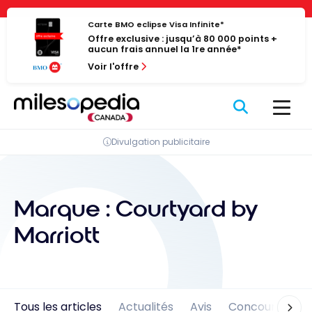
Passer
Panneau de gestion des cookies
au
Carte BMO eclipse Visa Infinite*
Offre exclusive : jusqu’à 80 000 points +
contenu
aucun frais annuel la 1re année*
Voir l'offre
Divulgation publicitaire
Marque :
Courtyard by
Marriott
Tous les articles
Actualités
Avis
Concours
En