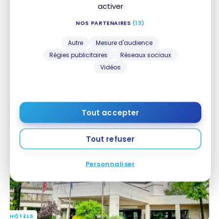
activer
NOS PARTENAIRES
(13)
Autre
Mesure d'audience
Régies publicitaires
Réseaux sociaux
Vidéos
HÔTELS
Avis : Courtyard Ottawa Downtown | Marriott
Avis : Courtyard Ottawa Downtown | Marriott
Bonvoy
Bonvoy
18 septembre 2023
Tout accepter
Tout refuser
Personnaliser
HÔTELS