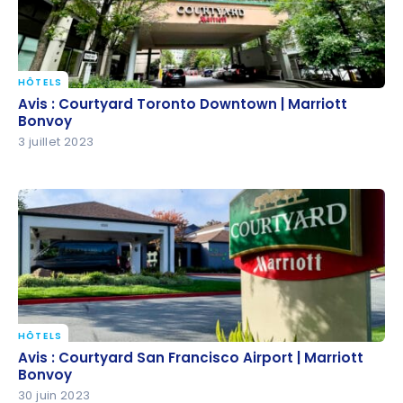
HÔTELS
Avis : Courtyard Toronto Downtown | Marriott
Avis : Courtyard Toronto Downtown | Marriott
Bonvoy
Bonvoy
3 juillet 2023
HÔTELS
Avis : Courtyard San Francisco Airport | Marriott
Avis : Courtyard San Francisco Airport | Marriott
Bonvoy
Bonvoy
30 juin 2023