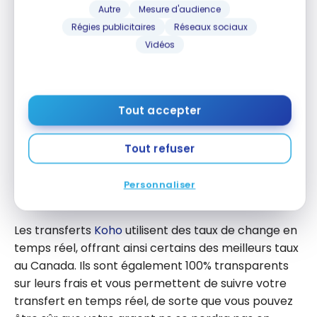
Autre
Mesure d'audience
Régies publicitaires
Réseaux sociaux
Vidéos
Avantages du service de transfert
Tout accepter
international d’argent de Koho
Tout refuser
Utiliser
le transfert d’argent international de Koho
est rapide, fiable et peut vous faire économiser de
Personnaliser
l’argent.
Les transferts
Koho
utilisent des taux de change en
temps réel, offrant ainsi certains des meilleurs taux
au Canada. Ils sont également 100% transparents
sur leurs frais et vous permettent de suivre votre
transfert en temps réel, de sorte que vous pouvez