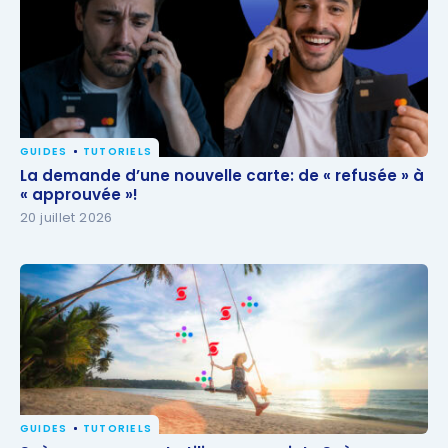
GUIDES
TUTORIELS
La demande d’une nouvelle carte: de « refusée » à
La demande d’une nouvelle carte: de « refusée » à
« approuvée »!
« approuvée »!
20 juillet 2026
GUIDES
TUTORIELS
Scène+ : comment utiliser ses points Scène+ pour