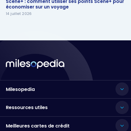
Scène+ : comment utiliser ses points Scène+ pour
économiser sur un voyage
économiser sur un voyage
14 juillet 2026
Milesopedia
Ressources utiles
Meilleures cartes de crédit