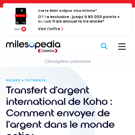
Passer
Panneau de gestion des cookies
au
Carte BMO eclipse Visa Infinite*
Offre exclusive : jusqu’à 80 000 points +
contenu
aucun frais annuel la 1re année*
Voir l'offre
Divulgation publicitaire
GUIDES
TUTORIELS
Transfert d’argent
international de Koho :
Comment envoyer de
l’argent dans le monde