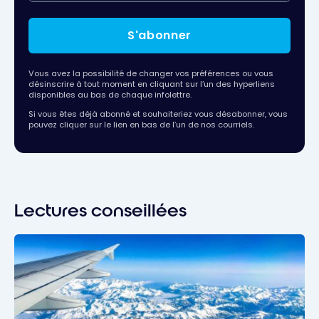
S'abonner
Vous avez la possibilité de changer vos préférences ou vous
désinscrire à tout moment en cliquant sur l’un des hyperliens
disponibles au bas de chaque infolettre.
Si vous êtes déjà abonné et souhaiteriez vous désabonner, vous
pouvez cliquer sur le lien en bas de l’un de nos courriels.
Lectures conseillées