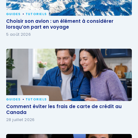
GUIDES
TUTORIELS
Choisir son avion : un élément à considérer
Choisir son avion : un élément à considérer
lorsqu’on part en voyage
lorsqu’on part en voyage
5 août 2026
GUIDES
TUTORIELS
Comment éviter les frais de carte de crédit au
Comment éviter les frais de carte de crédit au
Canada
Canada
28 juillet 2026