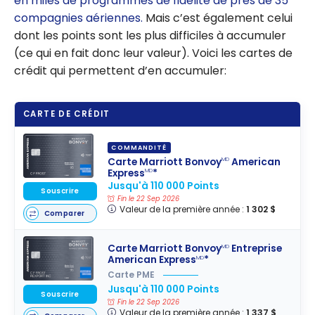
en miles de programmes de fidélité de près de 35
compagnies aériennes.
Mais c’est également celui
dont les points sont les plus difficiles à accumuler
(ce qui en fait donc leur valeur). Voici les cartes de
crédit qui permettent d’en accumuler:
CARTE DE CRÉDIT
COMMANDITÉ
Carte Marriott Bonvoy
American
MD
Express
*
MD
Jusqu'à 110 000 Points
Souscrire
Fin le 22 Sep 2026
Valeur de la première année :
1 302 $
Comparer
Carte Marriott Bonvoy
Entreprise
MD
American Express
*
MD
Carte PME
Jusqu'à 110 000 Points
Souscrire
Fin le 22 Sep 2026
Valeur de la première année :
1 337 $