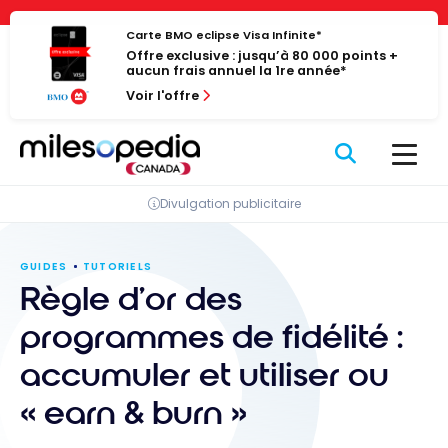
Passer
Panneau de gestion des cookies
au
Carte BMO eclipse Visa Infinite*
Offre exclusive : jusqu’à 80 000 points +
contenu
aucun frais annuel la 1re année*
Voir l'offre
Divulgation publicitaire
GUIDES
TUTORIELS
Règle d’or des
programmes de fidélité :
accumuler et utiliser ou
« earn & burn »