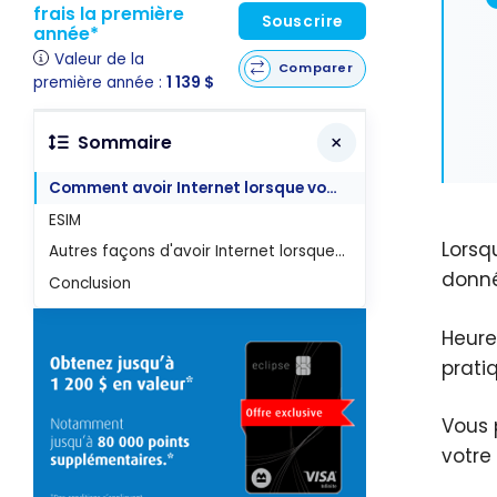
frais la première
Souscrire
année*
Valeur de la
Comparer
première année :
1 139 $
Sommaire
Comment avoir Internet lorsque vous voyagez
ESIM
Lorsq
Autres façons d'avoir Internet lorsque vous voyagez
donné
Conclusion
Heure
prati
Vous 
votre