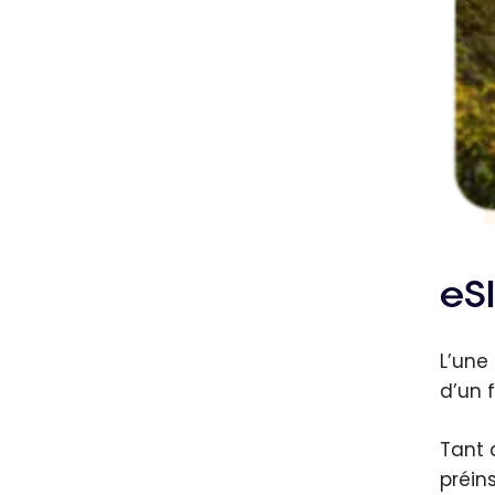
eS
L’une
d’un 
Tant 
préin