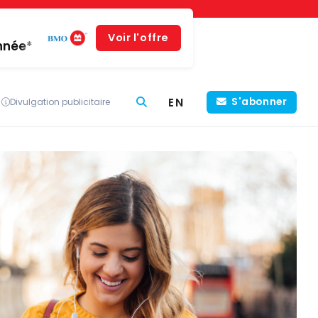
Voir l'offre
année*
EN
S'abonner
Divulgation publicitaire