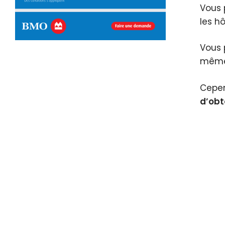
Vous 
les h
Vous 
même 
Cepen
d’obt