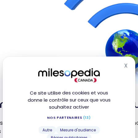
X
Mas
Ce site utilise des cookies et vous
donne le contrôle sur ceux que vous
mment avoir Internet lorsq
souhaitez activer
NOS PARTENAIRES
(13)
s jours, avoir Internet lorsque vous voyagez est la 
Autre
Mesure d'audience
s d’expériences.
Régies publicitaires