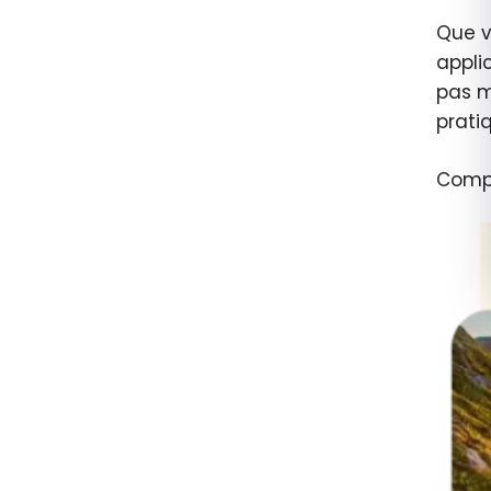
Que v
appli
pas m
prati
Compt