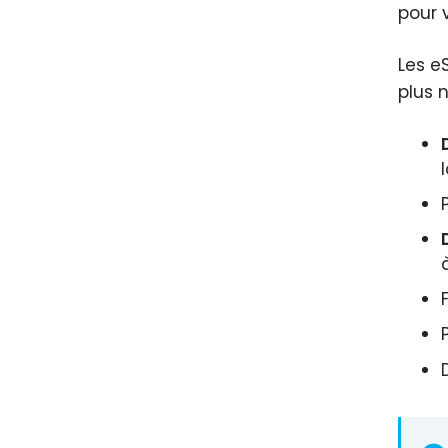
pour 
Les e
plus 