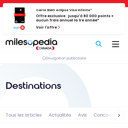
Passer
Panneau de gestion des cookies
au
Carte BMO eclipse Visa Infinite*
Offre exclusive : jusqu’à 80 000 points +
contenu
aucun frais annuel la 1re année*
Voir l'offre
Divulgation publicitaire
Destinations
Tous les articles
Actualités
Avis
Concours
En