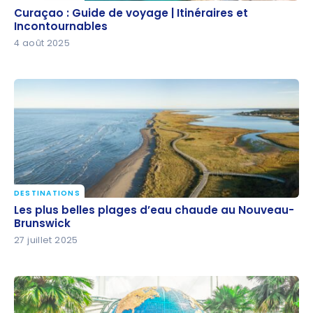
Curaçao : Guide de voyage | Itinéraires et
Curaçao : Guide de voyage | Itinéraires et
Incontournables
Incontournables
4 août 2025
DESTINATIONS
Les plus belles plages d’eau chaude au Nouveau-
Les plus belles plages d’eau chaude au Nouveau-
Brunswick
Brunswick
27 juillet 2025