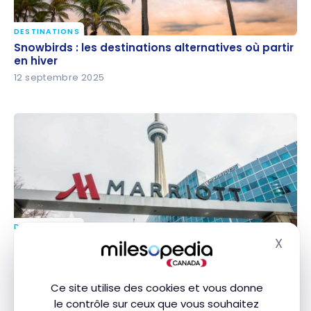
DESTINATIONS
Snowbirds : les destinations alternatives où partir
Snowbirds : les destinations alternatives où partir
en hiver
en hiver
12 septembre 2025
DESTINATIONS
Les meilleurs hôtels près de l’aéroport Billy Bishop
X
Les meilleurs hôtels près de l’aéroport Billy Bishop
Masq
de Toronto
de Toronto
25 août 2025
Ce site utilise des cookies et vous donne
le contrôle sur ceux que vous souhaitez