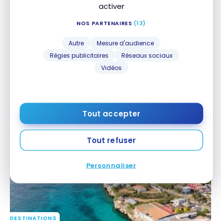
activer
NOS PARTENAIRES
(13)
Autre
Mesure d'audience
Régies publicitaires
Réseaux sociaux
Vidéos
DESTINATIONS
Guide de voyage: Que faire pour un court séjour à
Guide de voyage: Que faire pour un court séjour à
Toronto
Toronto
23 août 2025
Tout accepter
Tout refuser
Personnaliser
DESTINATIONS