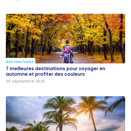
DESTINATIONS
7 meilleures destinations pour voyager en automne
7 meilleures destinations pour voyager en
et profiter des couleurs
automne et profiter des couleurs
20 septembre 2025