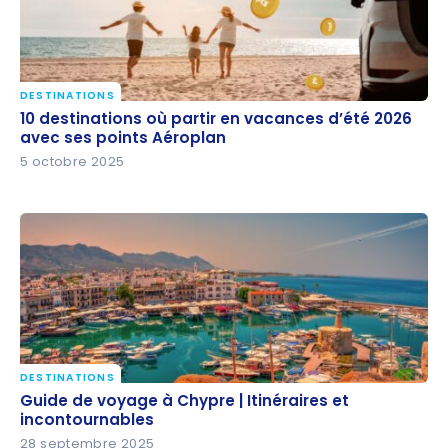
DESTINATIONS
10 destinations où partir en vacances d’été 2026
10 destinations où partir en vacances d’été 2026
avec ses points Aéroplan
avec ses points Aéroplan
5 octobre 2025
DESTINATIONS
Guide de voyage à Chypre | Itinéraires et
Guide de voyage à Chypre | Itinéraires et
incontournables
incontournables
28 septembre 2025