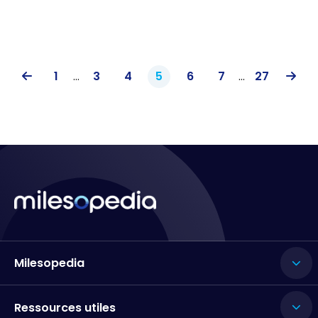
1
...
3
4
5
6
7
...
27
Milesopedia
Ressources utiles