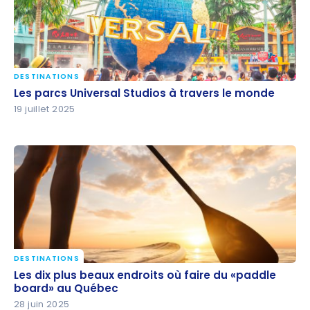
DESTINATIONS
Les parcs Universal Studios à travers le monde
Les parcs Universal Studios à travers le monde
19 juillet 2025
DESTINATIONS
Les dix plus beaux endroits où faire du «paddle
Les dix plus beaux endroits où faire du «paddle
board» au Québec
board» au Québec
28 juin 2025