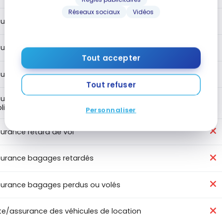
Réseaux sociaux
Vidéos
urance médicale de voyage 65+
urance annulation de voyage
Tout accepter
urance interruption de voyage
Tout refuser
urance accidents de voyage des transporteurs
lics
Personnaliser
urance retard de vol
urance bagages retardés
urance bagages perdus ou volés
te/assurance des véhicules de location