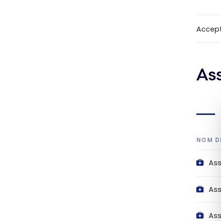
Accep
As
NOM D
As
Ass
Ass