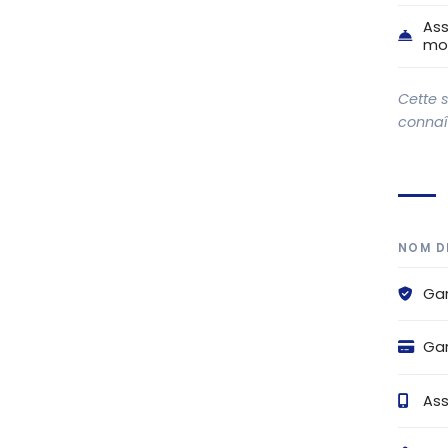
Ass
mo
Cette 
connaît
NOM D
Gar
Gar
Ass