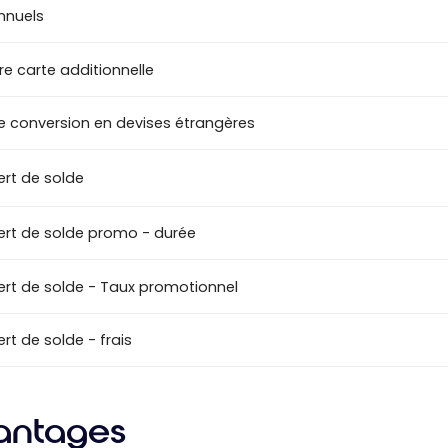
annuels
re carte additionnelle
de conversion en devises étrangères
ert de solde
ert de solde promo - durée
ert de solde - Taux promotionnel
rt de solde - frais
antages