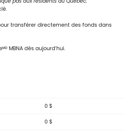
lique pas aux résidents du Québec.
lé.
t pour transférer directement des fonds dans
eᴹᴰ MBNA dès aujourd’hui.
0 $
0 $