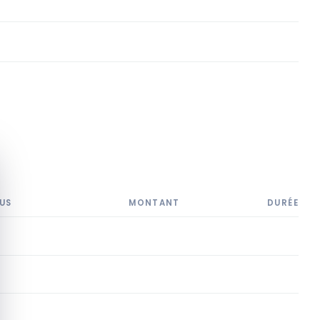
quer le bandeau des cookies
US
MONTANT
DURÉE