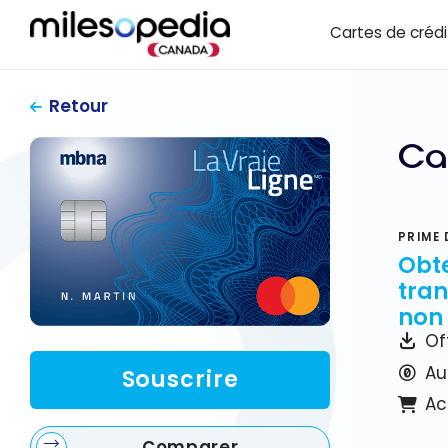
Passer
Panneau de gestion des cookies
Cartes de crédi
au
contenu
Retour
Ca
PRIME 
Obte
tran
non
Of
Au
Souscrire
Ac
Comparer