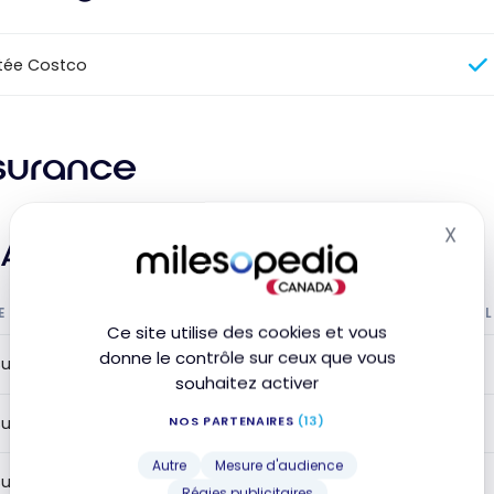
tée Costco
surance
X
Mas
Assurance voyage
E L'ASSURANCE
INCL
Ce site utilise des cookies et vous
donne le contrôle sur ceux que vous
surance médicale de voyage
souhaitez activer
NOS PARTENAIRES
(13)
urance médicale de voyage jusqu'à 54 ans
Autre
Mesure d'audience
urance médicale de voyage jusqu'à 64 ans
Régies publicitaires