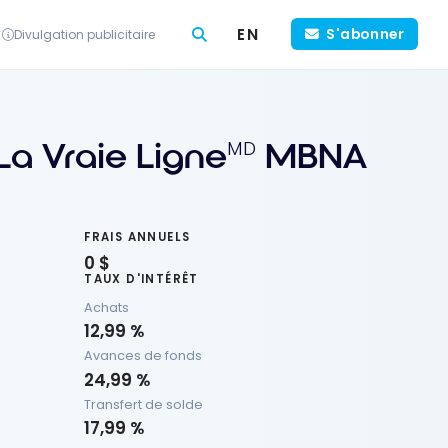
EN
S'abonner
Divulgation publicitaire
La Vraie Ligne
MBNA
MD
FRAIS ANNUELS
0 $
TAUX D'INTÉRÊT
Achats
12,99 %
Avances de fonds
24,99 %
Transfert de solde
17,99 %