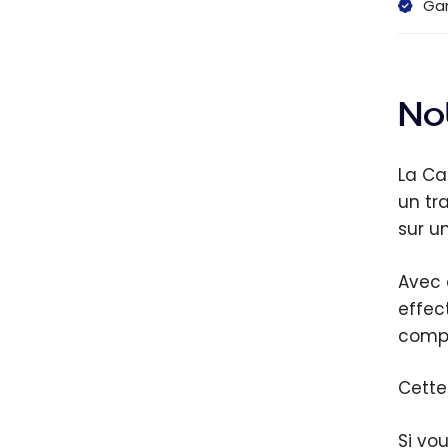
Gar
Not
La Ca
un tr
sur u
Avec 
effec
compé
Cette
Si vo