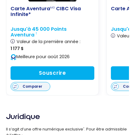
Carte Aventura
CIBC Visa
Carte Av
MD
Infinite*
Jusqu'à 45 000 Points
Jusqu'à 
Aventura
†
Valeur d
Valeur de la première année :
1 177 $
Meilleure pour août 2026
Souscrire
Comparer
Comp
Juridique
Il s’agit d’une offre numérique exclusive
. Pour être admissible
†