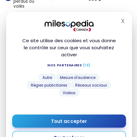
perdus ou
volés
Perte/assurance
48
X
Masq
65 000 $
des véhicules
jour(s)
de location
Ce site utilise des cookies et vous donne
Assurance
contre le
le contrôle sur ceux que vous souhaitez
cambriolage
2 500 $
activer
dans les
hôtels et les
NOS PARTENAIRES
(13)
motels
Autre
Mesure d'audience
Cette section présente les durées et montants maximaux
Régies publicitaires
Réseaux sociaux
de couverture. Veuillez consulter votre certificat d’assurance
Vidéos
pour connaître les détails, exclusions et limitations de votre
couverture. Les conditions générales s’appliquent.*
Autres assurances
Tout accepter
NOM DE
INCLUS
MONTANT
DURÉE