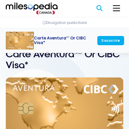
Passer
Panneau de gestion des cookies
au
contenu
Divulgation publicitaire
Carte Aventura
Or CIBC
MD
Retour
Souscrire
Visa*
Carte Aventura
Or CIBC
MD
Visa*