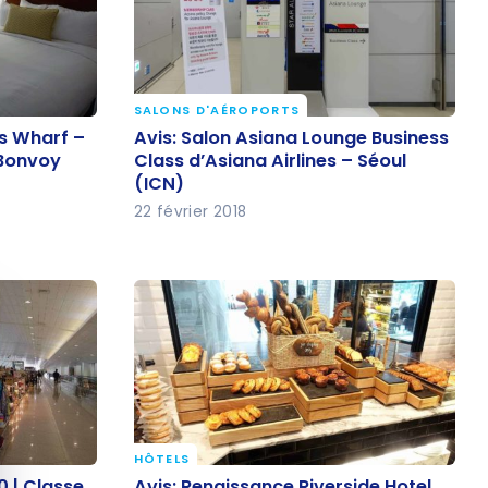
SALONS D'AÉROPORTS
’s Wharf –
Avis: Salon Asiana Lounge
’s Wharf –
Avis: Salon Asiana Lounge Business
t Bonvoy
Business Class d’Asiana Airlines –
 Bonvoy
Class d’Asiana Airlines – Séoul
(ICN)
Séoul (ICN)
22 février 2018
quer le bandeau des cookies
HÔTELS
30 | Classe
Avis: Renaissance Riverside Hotel
0 | Classe
Avis: Renaissance Riverside Hotel