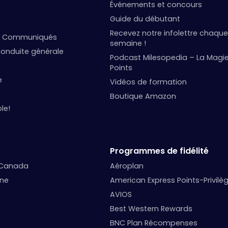
Événements et concours
Guide du débutant
Recevez notre infolettre chaque
et Communiqués
semaine !
onduite générale
Podcast Milesopedia – La Magi
Points
e
Vidéos de formation
Boutique Amazon
le!
Programmes de fidélité
 Canada
Aéroplan
nne
American Express Points-Privilè
AVIOS
Best Western Rewards
BNC Plan Récompenses