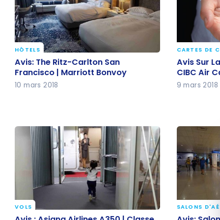
HÔTELS
CARTES DE C
Avis: The Ritz-Carlton San
Avis Sur L
Avis: The Ritz-Carlton San
Avis Sur L
Francisco | Marriott Bonvoy
CIBC Air 
Francisco | Marriott Bonvoy
CIBC Air 
10 mars 2018
9 mars 2018
VOLS
SALONS D'A
Avis : Asiana Airlines A350 | Classe
Avis: Salo
Avis : Asiana Airlines A350 | Classe
Avis: Salo