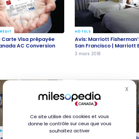
RÉDIT
HÔTELS
a Carte Visa prépayée
Avis: Marriott Fisherman
a Carte Visa prépayée
Avis: Marriott Fisherman
Canada AC Conversion
San Francisco | Marriot
Canada AC Conversion
San Francisco | Marriott
3 mars 2018
X
Mas
Ce site utilise des cookies et vous
donne le contrôle sur ceux que vous
souhaitez activer
ÉROPORTS
VOLS
ns Orchid Lounge et
Avis : Asiana Airlines A3
ns Orchid Lounge et Rose
Avis : Asiana Airlines A33