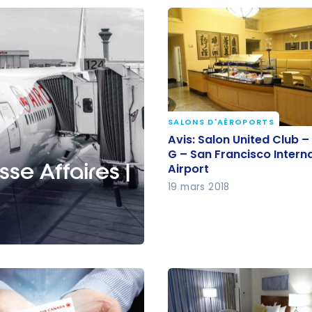
SALONS D'AÉROPORTS
Avis: Salon United Club 
Avis: Salon United Club –
G – San Francisco Inter
G – San Francisco Intern
sse Affaires |
Airport
Airport
19 mars 2018
L