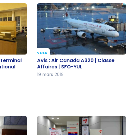
VOLS
– Terminal
Avis : Air Canada A320 | Classe
 Terminal
Avis : Air Canada A320 | Classe
national
Affaires | SFO-YUL
ational
Affaires | SFO-YUL
19 mars 2018