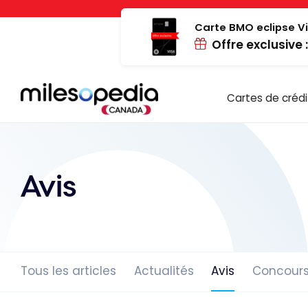
Passer
Panneau de gestion des cookies
au
Carte BMO eclipse Vi
Offre exclusive 
contenu
Cartes de crédi
Avis
Tous les articles
Actualités
Avis
Concour