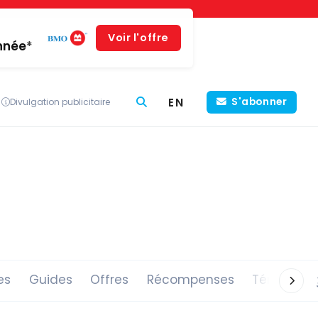
Voir l'offre
année*
EN
S'abonner
Divulgation publicitaire
es
Guides
Offres
Récompenses
Témoigna