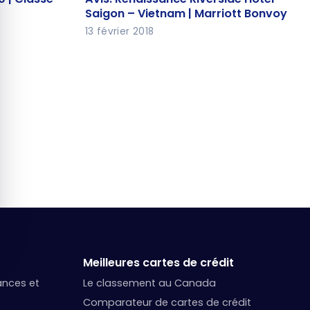
Saigon – Vietnam | Marriott
Saigon – Vietnam | Marriott Bonvoy
Bonvoy
13 février 2018
Meilleures cartes de crédit
nances et
Le classement au Canada
Comparateur de cartes de crédit