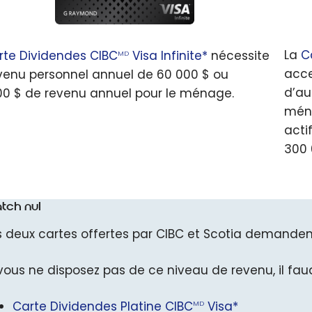
La
C
rte Dividendes CIBC
Visa Infinite*
nécessite
MD
acce
venu personnel annuel de 60 000 $ ou
d’au
00 $ de revenu annuel pour le ménage.
ména
acti
300 
tch nul
s deux cartes offertes par CIBC et Scotia demandent
 vous ne disposez pas de ce niveau de revenu, il fau
Carte Dividendes Platine CIBC
Visa*
MD