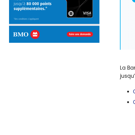
La B
jusqu