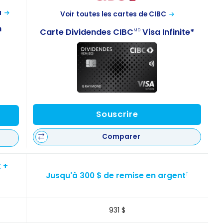
a
Voir toutes les cartes de CIBC
m
Carte Dividendes CIBC
Visa Infinite*
MD
Souscrire
Comparer
 +
Jusqu'à 300 $ de remise en argent
†
931 $