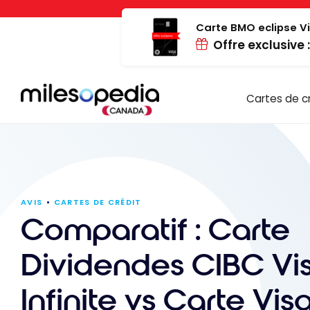
Passer
Panneau de gestion des cookies
au
Carte BMO eclipse Vi
Offre exclusive 
contenu
Cartes de c
AVIS
CARTES DE CRÉDIT
Comparatif : Carte
Dividendes CIBC Vi
Infinite vs Carte Vis