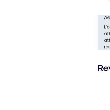
Av
L’
at
at
re
Re