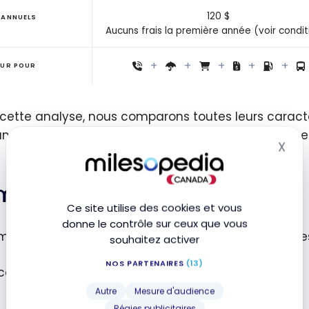
120 $
 ANNUELS
Aucuns frais la première année (voir condit
EUR POUR
cette analyse, nous comparons toutes leurs caracté
dé, frais annuels, taux d’accumulation, assurance
X
Mas
ime de bienvenue
Ce site utilise des cookies et vous
donne le contrôle sur ceux que vous
ime de bienvenue offerte par chacune de ces cartes
souhaitez activer
NOS PARTENAIRES
(13)
 comment l’offre actuelle est structurée:
Autre
Mesure d'audience
Régies publicitaires