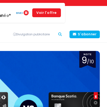
Voir l'offre
année*
S'abonner
Divulgation publicitaire
NOTE
9
/10