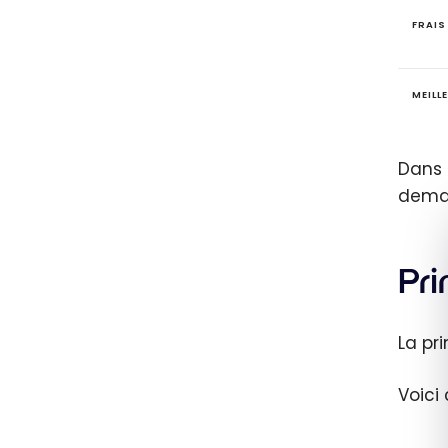
FRAIS
MEILL
Dans 
deman
Pr
La pr
Voici