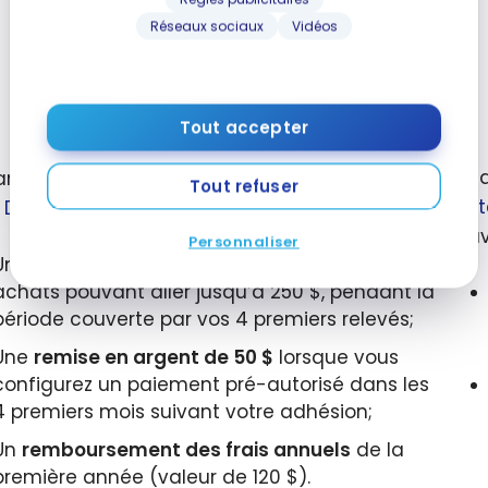
Réseaux sociaux
Vidéos
Tout accepter
Pend
nt une durée limitée, en souscrivant à la
Tout refuser
Cart
 Dividendes CIBC
Visa Infinite*
, obtenez :
MD
pouv
Personnaliser
Une
remise en argent de 10 %
sur tous vos
achats pouvant aller jusqu’à
250 $
, pendant la
période couverte par vos 4 premiers relevés;
Une
remise en argent de 50 $
lorsque vous
configurez un paiement pré-autorisé dans les
4 premiers mois suivant votre adhésion;
Un
remboursement des frais annuels
de la
première année (valeur de 120 $).