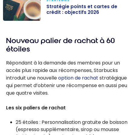
STRATÉGIES
Stratégie points et cartes de
crédit : objectifs 2026
Stratégie
points et
Nouveau palier de rachat à 60
cartes de
crédit :
étoiles
objectifs 2026
Répondant à la demande des membres pour un
accès plus rapide aux récompenses, Starbucks
introduit une nouvelle
option de rachat
stratégique
qui permet d’obtenir une récompense en aussi peu
que quatre visites.
Les six paliers de rachat
25 étoiles : Personnalisation gratuite de boisson
(espresso supplémentaire, sirop ou mousse