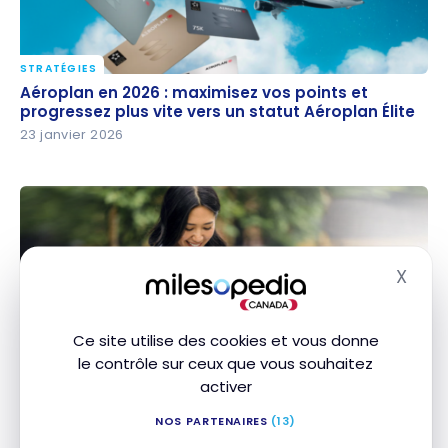
STRATÉGIES
Aéroplan en 2026 : maximisez vos points et
Aéroplan en 2026 : maximisez vos points et
progressez plus vite vers un statut Aéroplan Élite
progressez plus vite vers un statut Aéroplan Élite
23 janvier 2026
X
Masq
Ce site utilise des cookies et vous donne
ACTUALITÉS
le contrôle sur ceux que vous souhaitez
TD, Aéroplan et Starbucks s’unissent pour vous
TD, Aéroplan et Starbucks s’unissent pour vous
activer
faire voir des Étoiles et des Points !
faire voir des Étoiles et des Points !
21 février 2023
NOS PARTENAIRES
(13)