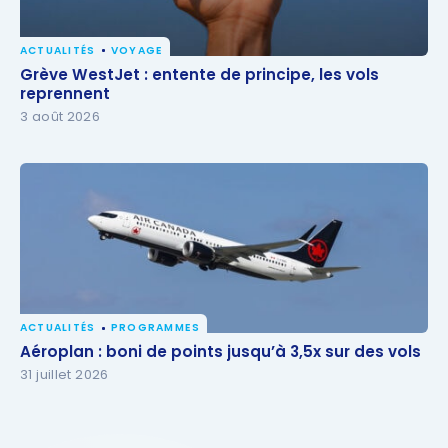
ACTUALITÉS
VOYAGE
Grève WestJet : entente de principe, les vols
Grève WestJet : entente de principe, les vols
reprennent
reprennent
3 août 2026
ACTUALITÉS
PROGRAMMES
Aéroplan : boni de points jusqu’à 3,5x sur des vols
Aéroplan : boni de points jusqu’à 3,5x sur des vols
31 juillet 2026