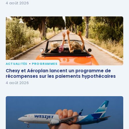
4 août 2026
ACTUALITÉS
PROGRAMMES
Chexy et Aéroplan lancent un programme de
Chexy et Aéroplan lancent un programme de
récompenses sur les paiements hypothécaires
récompenses sur les paiements hypothécaires
4 août 2026