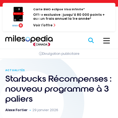
Passer
Panneau de gestion des cookies
au
Carte BMO eclipse Visa Infinite*
Offre exclusive : jusqu’à 80 000 points +
contenu
aucun frais annuel la 1re année*
Voir l'offre
Divulgation publicitaire
ACTUALITÉS
Starbucks Récompenses :
nouveau programme à 3
paliers
Alexe Fortier
29 janvier 2026