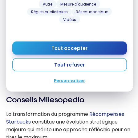
Autre
Mesure d'audience
Régies publicitaires
Réseaux sociaux
Vidéos
Tout accepter
PROGRAMMES
Starbucks Canada, nouveau partenaire Aéroplan!
Starbucks Canada, nouveau partenaire Aéroplan!
Tout refuser
8 mars 2021
Personnaliser
Conseils Milesopedia
La transformation du programme
Récompenses
Starbucks
constitue une évolution stratégique
majeure qui mérite une approche réfléchie pour en
tirer le maximum.