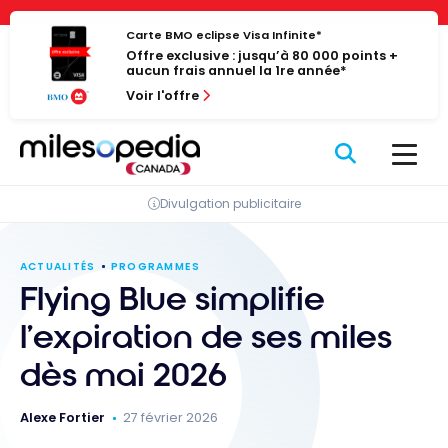
Passer
Panneau de gestion des cookies
au
Carte BMO eclipse Visa Infinite*
Offre exclusive : jusqu’à 80 000 points +
contenu
aucun frais annuel la 1re année*
Voir l'offre
Divulgation publicitaire
ACTUALITÉS
PROGRAMMES
Flying Blue simplifie
l’expiration de ses miles
dès mai 2026
Alexe Fortier
27 février 2026