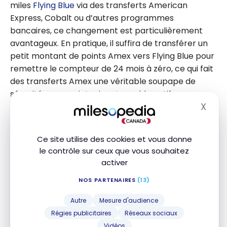
miles
Flying Blue
via des transferts American
Express, Cobalt ou d’autres programmes
bancaires, ce changement est particulièrement
avantageux. En pratique, il suffira de transférer un
petit montant de points Amex vers Flying Blue pour
remettre le compteur de 24 mois à zéro, ce qui fait
des transferts Amex une véritable soupape de
sécurité pour maintenir votre solde actif.
X
Masq
Autrement dit, même sans prendre l’avion, vous
pouvez protéger vos miles grâce à une simple
Ce site utilise des cookies et vous donne
activité commerciale chez un partenaire.
le contrôle sur ceux que vous souhaitez
activer
Cette mise à jour est l’une des meilleures nouvelles
NOS PARTENAIRES
(13)
de
Flying Blue
depuis longtemps. Voici comment en
tirer profit :
Autre
Mesure d'audience
Régies publicitaires
Réseaux sociaux
Calendrisez un rappel annuel (ou à 22 mois) pour
Vidéos