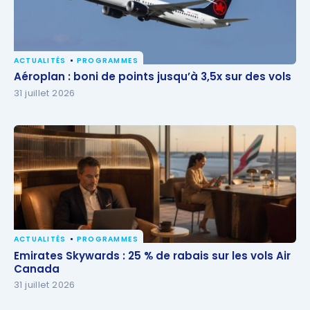
ACTUALITÉS
PROGRAMMES
Aéroplan : boni de points jusqu’à 3,5x sur des vols
Aéroplan : boni de points jusqu’à 3,5x sur des vols
31 juillet 2026
ACTUALITÉS
PROGRAMMES
Emirates Skywards : 25 % de rabais sur les vols Air
Emirates Skywards : 25 % de rabais sur les vols Air
Canada
Canada
31 juillet 2026