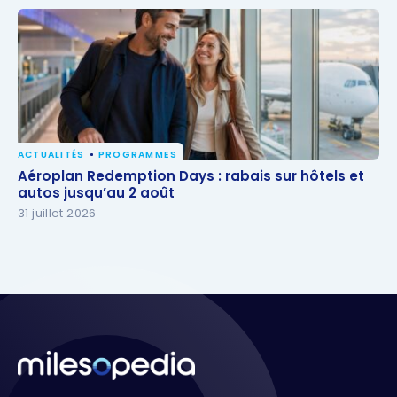
ACTUALITÉS
PROGRAMMES
Aéroplan Redemption Days : rabais sur hôtels et
Aéroplan Redemption Days : rabais sur hôtels et
autos jusqu’au 2 août
autos jusqu’au 2 août
31 juillet 2026