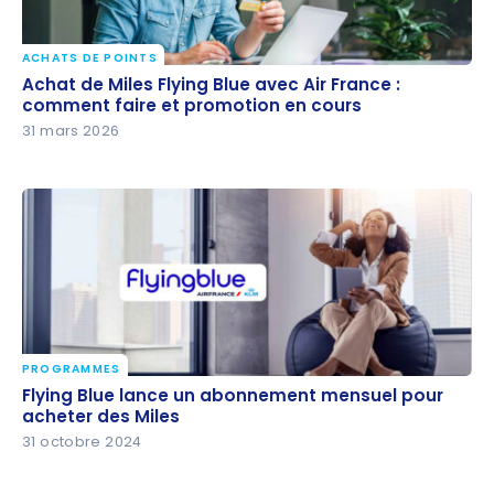
ACHATS DE POINTS
Achat de Miles Flying Blue avec Air France :
Achat de Miles Flying Blue avec Air France :
comment faire et promotion en cours
comment faire et promotion en cours
31 mars 2026
PROGRAMMES
Flying Blue lance un abonnement mensuel pour
Flying Blue lance un abonnement mensuel pour
acheter des Miles
acheter des Miles
31 octobre 2024