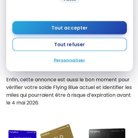
effectuer une petite activité admissible : un
transfert minimal de points, une location de voiture
ou une réservation d’hôtel via un partenaire Flying
Blue suffisent amplement à tout prolonger. Si vous
Tout accepter
constituez une réserve de miles pour un voyage en
classe affaires vers l’Europe, une stratégie souvent
Tout refuser
recommandée pour maximiser la valeur de vos
points, cette règle simplifiée vous permet de
Personnaliser
construire sur le long terme sans stress.
Enfin, cette annonce est aussi le bon moment pour
vérifier votre solde Flying Blue actuel et identifier les
miles qui pourraient être à risque d’expiration avant
le 4 mai 2026.