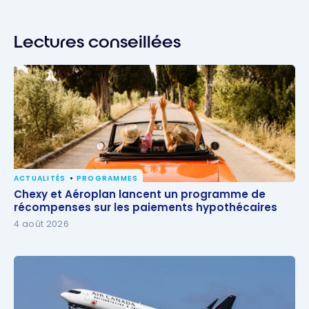
Lectures conseillées
ACTUALITÉS
PROGRAMMES
Chexy et Aéroplan lancent un programme de
Chexy et Aéroplan lancent un programme de
récompenses sur les paiements hypothécaires
récompenses sur les paiements hypothécaires
4 août 2026