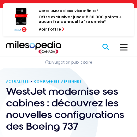
Passer
Panneau de gestion des cookies
au
Carte BMO eclipse Visa Infinite*
Offre exclusive : jusqu’à 80 000 points +
contenu
aucun frais annuel la 1re année*
Voir l'offre
Divulgation publicitaire
ACTUALITÉS
COMPAGNIES AÉRIENNES
WestJet modernise ses
cabines : découvrez les
nouvelles configurations
des Boeing 737