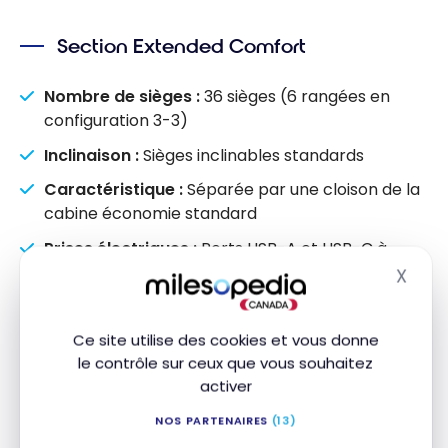
Section Extended Comfort
Nombre de sièges :
36 sièges (6 rangées en
configuration 3-3)
Inclinaison :
Sièges inclinables standards
Caractéristique :
Séparée par une cloison de la
cabine économie standard
Prises électriques :
Ports USB-A et USB-C à
chaque siège
X
Masq
Cabine Économie
Ce site utilise des cookies et vous donne
le contrôle sur ceux que vous souhaitez
Nombre de sièges :
132 sièges (22 rangées en
activer
configuration 3-3)
NOS PARTENAIRES
(13)
Type de sièges :
Collins Aerospace Pinnacle