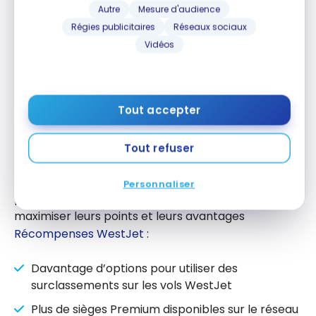
Autre
Mesure d'audience
Inclinaison :
Inclinaison fixe (dossiers non
Régies publicitaires
Réseaux sociaux
inclinables)
Vidéos
Total des sièges :
180 sièges par avion (contre
174 précédemment)
Tout accepter
Implications pour les voyageurs et
membres WestJet Rewards
Tout refuser
Cette reconfiguration offre plusieurs avantages
Personnaliser
pour les voyageurs canadiens qui cherchent à
maximiser leurs points et leurs avantages
Récompenses WestJet
:
Davantage d’options pour utiliser des
surclassements sur les vols WestJet
Plus de sièges Premium disponibles sur le réseau