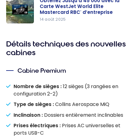
Obtenez Jusqu’à 45 000 avec la
RBC: Plus
Carte WestJet World Elite
WestJet :
de points
Mastercard RBC
d’entreprise
®
Tout ce
et de
14 août 2025
que vous
flexibilité
Obtenez
devez
Jusqu’à
savoir
45 000
Détails techniques des nouvelles
avec la
cabines
Carte
WestJet
Cabine Premium
World Elite
Mastercar
Nombre de sièges :
12 sièges (3 rangées en
d RBC
®
configuration 2-2)
d’entrepris
Type de sièges :
Collins Aerospace MiQ
e
Inclinaison :
Dossiers entièrement inclinables
Prises électriques :
Prises AC universelles et
ports USB-C