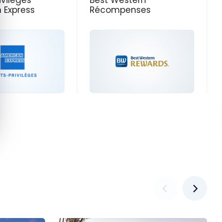
ivilèges
Best Western
 Express
Récompenses