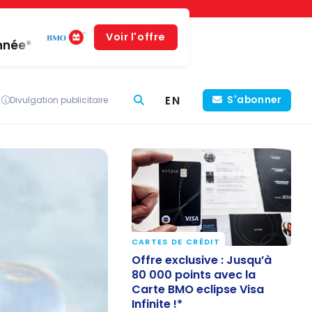
Voir l'offre
année*
EN
S'abonner
Divulgation publicitaire
CARTES DE CRÉDIT
Offre exclusive : Jusqu’à
Offre exclusive : Jusqu’à
80 000 points avec la
80 000 points avec la
Carte BMO eclipse Visa
Carte BMO eclipse Visa
Infinite !*
Infinite !*