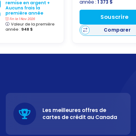
année :
1 373 $
remise en argent +
Aucuns frais la
première année
Souscrire
Fin le 1 Nov 2026
Valeur de la première
année :
948 $
Comparer
Les meilleures offres de
cartes de crédit au Canada