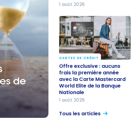
1 août 2026
CARTES DE CRÉDIT
Offre exclusive : aucuns
Offre exclusive : aucuns
s
frais la première année
frais la première année
tes de
avec la Carte Mastercard
avec la Carte Mastercard
World Elite de la Banque
World Elite de la Banque
Nationale
Nationale
1 août 2026
Tous les articles
 cartes de crédit