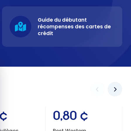
Guide du débutant
récompenses des cartes de
crédit
quer le bandeau des cookies
 ¢
0,80 ¢