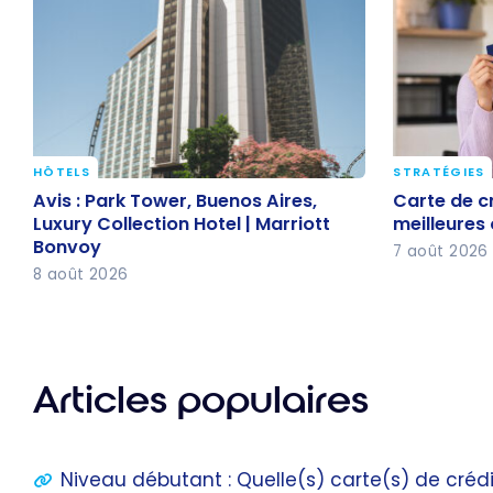
HÔTELS
STRATÉGIES
Avis : Park Tower, Buenos Aires,
Carte de cr
Avis : Park Tower, Buenos Aires,
Carte de cr
Luxury Collection Hotel | Marriott
les meill
Luxury Collection Hotel | Marriott
meilleures
Bonvoy
Bonvoy
7 août 2026
8 août 2026
Articles populaires
Niveau débutant : Quelle(s) carte(s) de crédi