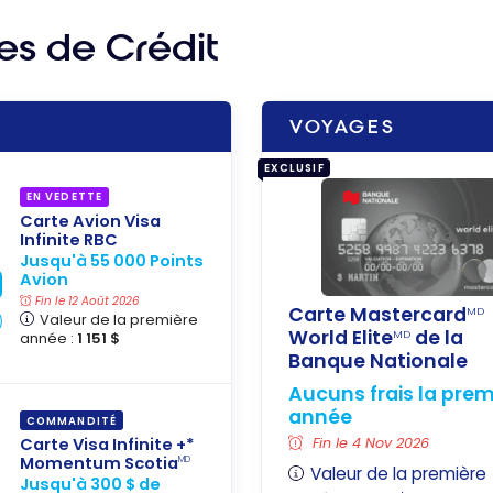
es de Crédit
VOYAGES
EXCLUSIF
EN VEDETTE
Carte Avion Visa
Infinite RBC
Jusqu'à 55 000 Points
Avion
Fin le 12 Août 2026
Carte Mastercard
MD
Valeur de la première
World Elite
de la
MD
année :
1 151 $
Banque Nationale
Aucuns frais la prem
année
COMMANDITÉ
Carte Visa Infinite +*
Fin le 4 Nov 2026
Momentum Scotia
MD
Valeur de la première
Jusqu'à 300 $ de