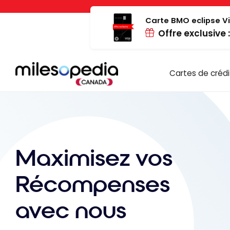
Passer
Panneau de gestion des cookies
au
Carte BMO eclipse Vi
Offre exclusive 
contenu
Cartes de crédi
Maximisez vos
Récompenses
avec nous