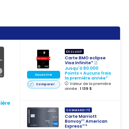
EXCLUSIF
Carte BMO eclipse
Visa Infinite*
Jusqu'à 80 000
Points + Aucuns frais
Souscrire
la première année*
Valeur de la première
Comparer
année :
1 139 $
ière
COMMANDITÉ
Carte Marriott
Bonvoy
American
MD
Express
*
MD