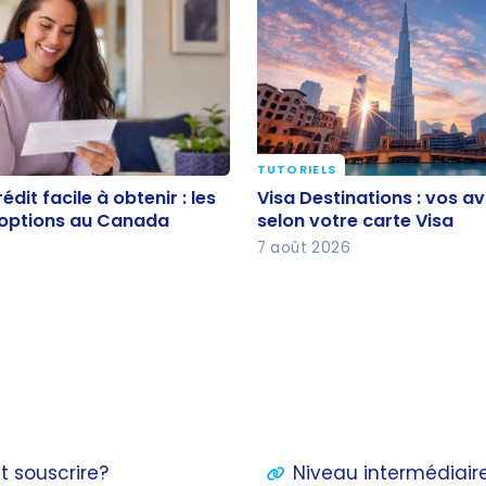
TUTORIELS
édit facile à obtenir :
Visa Destinations : vos
édit facile à obtenir : les
Visa Destinations : vos a
eures options au Canada
selon votre carte Visa
 options au Canada
selon votre carte Visa
7 août 2026
t souscrire?
Niveau intermédiaire 