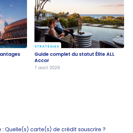
STRATÉGIES
 avantages
Guide complet du statut Élite ALL
vantages
Guide complet du statut Élite ALL
Accor
Accor
7 août 2026
: Quelle(s) carte(s) de crédit souscrire ?