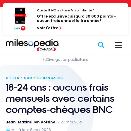
Passer
Panneau de gestion des cookies
au
Carte BMO eclipse Visa Infinite*
Offre exclusive : jusqu’à 80 000 points +
contenu
aucun frais annuel la 1re année*
Voir l'offre
Divulgation publicitaire
OFFRES
COMPTES BANCAIRES
18-24 ans : aucuns frais
mensuels avec certains
comptes-chèques BNC
Jean-Maximilien Voisine
27 mai 2021
Mis à jour 8 mai 2026