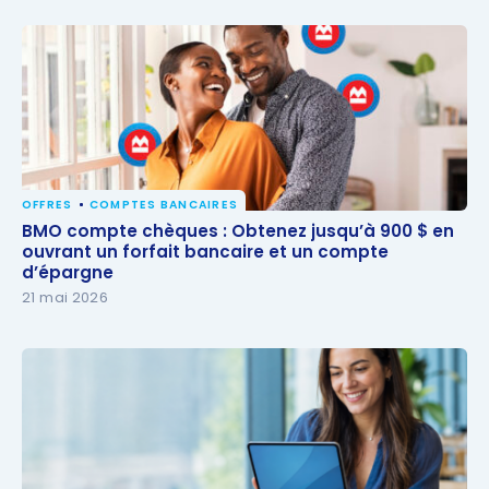
OFFRES
COMPTES BANCAIRES
BMO compte chèques : Obtenez jusqu’à 900 $ en
BMO compte chèques : Obtenez jusqu’à 900 $ en
ouvrant un forfait bancaire et un compte
ouvrant un forfait bancaire et un compte
d’épargne
d’épargne
21 mai 2026