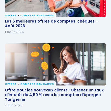
OFFRES
COMPTES BANCAIRES
Les 5 meilleures offres de comptes-chèques – Août
Les 5 meilleures offres de comptes-chèques –
2026
Août 2026
1 août 2026
OFFRES
COMPTES BANCAIRES
Offre pour les nouveaux clients : Obtenez un taux
Offre pour les nouveaux clients : Obtenez un taux
d’intérêt de 4,50 % avec les comptes d’épargne
d’intérêt de 4,50 % avec les comptes d’épargne
Tangerine
Tangerine
7 juin 2026