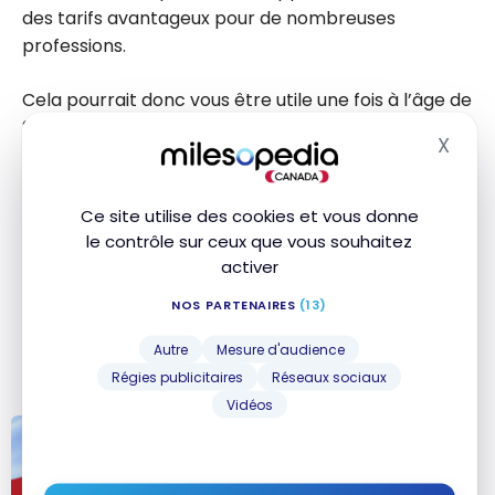
des tarifs avantageux pour de nombreuses
professions.
Cela pourrait donc vous être utile une fois à l’âge de
25 ans, si vous exercez l’une de ces professions:
X
Masq
professionnels en administration
Ce site utilise des cookies et vous donne
professionnels en droit et affaires
le contrôle sur ceux que vous souhaitez
ingénieurs et diplômés en génie
activer
professionnels du domaine de la santé
NOS PARTENAIRES
(13)
spécialistes en sciences de la santé
Autre
Mesure d'audience
professionnels en soins infirmiers
Régies publicitaires
Réseaux sociaux
Vidéos
Les meilleures cartes de crédit
Banque Nationale - Août 2026