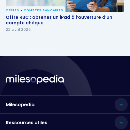
OFFRES
COMPTES BANCAIRES
Offre RBC : obtenez un iPad à l’ouverture d’un
Offre RBC : obtenez un iPad à l’ouverture d’un
compte chèque
compte chèque
22 avril 2026
Milesopedia
Ressources utiles