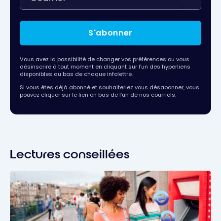
S'abonner
Vous avez la possibilité de changer vos préférences ou vous
désinscrire à tout moment en cliquant sur l’un des hyperliens
disponibles au bas de chaque infolettre.
Si vous êtes déjà abonné et souhaiteriez vous désabonner, vous
pouvez cliquer sur le lien en bas de l’un de nos courriels.
Lectures conseillées