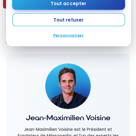
Tout accepter
Les meilleures
cartes de
Tout refuser
crédit Banque
Venez discuter de ce sujet dans notre
groupe Facebook!
Nationale -
Personnaliser
Août 2026
Jean-Maximilien Voisine
Jean-Maximilien Voisine est le Président et
Fondateur de Milesopedia, et l’un des experts les