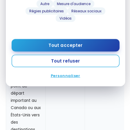
point de
Autre
Mesure d'audience
départ
Régies publicitaires
Réseaux sociaux
65 000
1 300 $
important au
Vidéos
Canada ou aux
États-Unis vers
des
destinations
Tout accepter
en Europe
Tout refuser
Destination
monde
Personnaliser
Tout vol d’un
point de
départ
important au
Canada ou aux
États-Unis vers
des
destinations