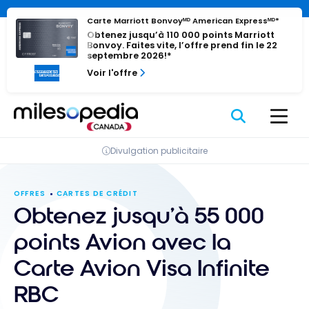
Passer
Panneau de gestion des cookies
Carte Marriott Bonvoyᴹᴰ American Expressᴹᴰ*
au
Obtenez jusqu’à 110 000 points Marriott
contenu
Bonvoy. Faites vite, l’offre prend fin le 22
septembre 2026!*
Voir l'offre
Divulgation publicitaire
OFFRES
CARTES DE CRÉDIT
Obtenez jusqu’à 55 000
points Avion avec la
Carte Avion Visa Infinite
RBC