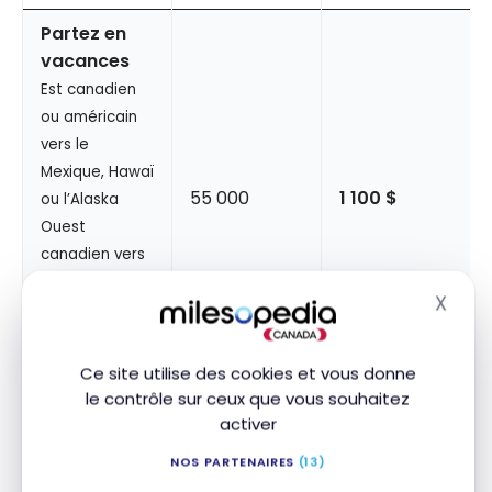
Partez en
vacances
Est canadien
ou américain
vers le
Mexique, Hawaï
55 000
1 100 $
ou l’Alaska
Ouest
canadien vers
les Bermudes,
X
Masq
l’Amérique
centrale ou les
Antilles
Ce site utilise des cookies et vous donne
le contrôle sur ceux que vous souhaitez
Visitez
activer
l’Europe
NOS PARTENAIRES
(13)
Tout vol d’un