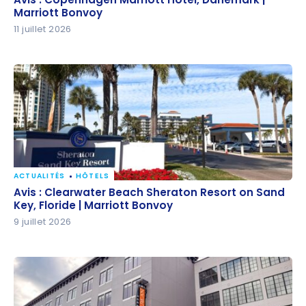
Marriott Bonvoy
Marriott Bonvoy
11 juillet 2026
ACTUALITÉS
HÔTELS
Avis : Clearwater Beach Sheraton Resort on Sand
Avis : Clearwater Beach Sheraton Resort on Sand
Key, Floride | Marriott Bonvoy
Key, Floride | Marriott Bonvoy
9 juillet 2026