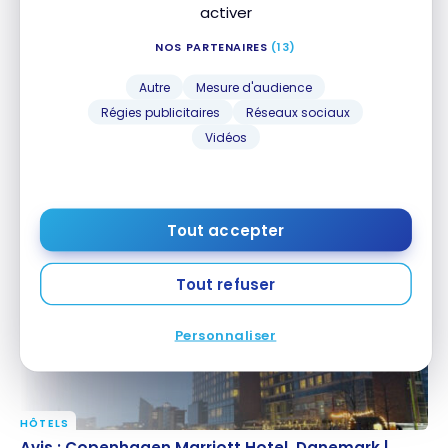
activer
NOS PARTENAIRES
(13)
Autre
Mesure d'audience
Régies publicitaires
Réseaux sociaux
Vidéos
HÔTELS
Avis : TownePlace Suites by Marriott Laconia Gilford,
Avis : TownePlace Suites by Marriott Laconia
New Hampshire | Marriott Bonvoy
Gilford, New Hampshire | Marriott Bonvoy
13 juillet 2026
Tout accepter
Tout refuser
Personnaliser
HÔTELS
Avis : Copenhagen Marriott Hotel, Danemark |
Avis : Copenhagen Marriott Hotel, Danemark |