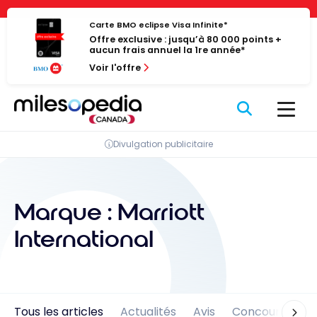
Passer
Panneau de gestion des cookies
au
Carte BMO eclipse Visa Infinite*
Offre exclusive : jusqu’à 80 000 points +
contenu
aucun frais annuel la 1re année*
Voir l'offre
Divulgation publicitaire
Marque :
Marriott
International
Tous les articles
Actualités
Avis
Concours
En