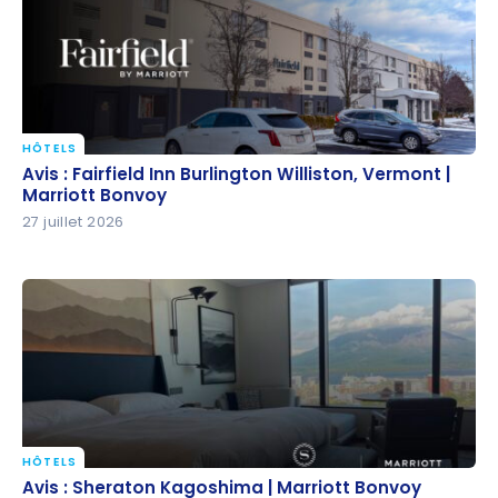
HÔTELS
Avis : Fairfield Inn Burlington Williston, Vermont |
Avis : Fairfield Inn Burlington Williston, Vermont |
Marriott Bonvoy
Marriott Bonvoy
27 juillet 2026
HÔTELS
Avis : Sheraton Kagoshima | Marriott Bonvoy
Avis : Sheraton Kagoshima | Marriott Bonvoy