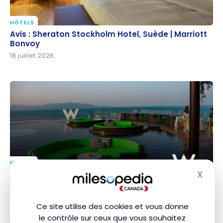
HÔTELS
Avis : Sheraton Stockholm Hotel, Suède | Marriott
Avis : Sheraton Stockholm Hotel, Suède | Marriott
Bonvoy
Bonvoy
18 juillet 2026
HÔTELS
Avis : W Koh Samui | Marriott Bonvoy
X
Avis : W Koh Samui | Marriott Bonvoy
Masq
17 juillet 2026
Ce site utilise des cookies et vous donne
le contrôle sur ceux que vous souhaitez