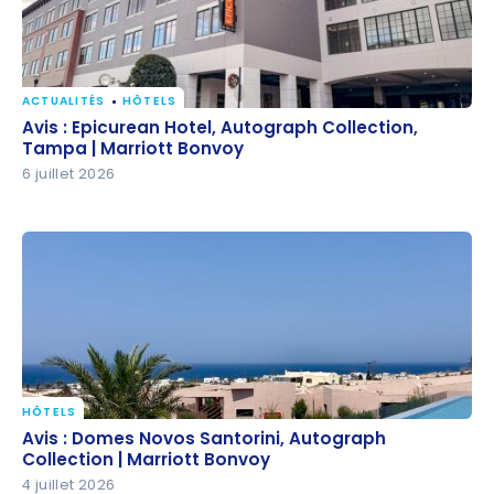
ACTUALITÉS
HÔTELS
Avis : Epicurean Hotel, Autograph Collection, Tampa
Avis : Epicurean Hotel, Autograph Collection,
| Marriott Bonvoy
Tampa | Marriott Bonvoy
6 juillet 2026
HÔTELS
Avis : Domes Novos Santorini, Autograph Collection |
Avis : Domes Novos Santorini, Autograph
Marriott Bonvoy
Collection | Marriott Bonvoy
4 juillet 2026