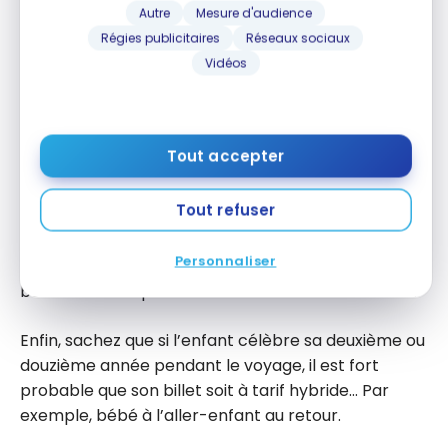
Autre
Mesure d'audience
voyagent sur les genoux des parents, varient. Ils
Régies publicitaires
Réseaux sociaux
oscillent entre la gratuité complète, le paiement
Vidéos
des taxes seulement, et 10 % du prix courant pour
adulte. Les compagnies aériennes considèrent
toutefois que l’enfant assis sur un adulte n’est pas
en sécurité. Précisément lors du décollage,
Tout accepter
l’atterrissage et pendant les turbulences.
Tout refuser
Transport Canada exige ensuite que les
enfants de
2 ans et plus aient leur propre place.
Ils paient le
Personnaliser
tarif adulte sauf à l’international. ils peuvent alors
bénéficier d’un prix enfant s’ils ont moins de 12 ans.
Enfin, sachez que si l’enfant célèbre sa deuxième ou
douzième année pendant le voyage, il est fort
probable que son billet soit à tarif hybride… Par
exemple, bébé à l’aller-enfant au retour.