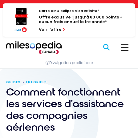
Passer
Panneau de gestion des cookies
au
Carte BMO eclipse Visa Infinite*
Offre exclusive : jusqu’à 80 000 points +
contenu
aucun frais annuel la 1re année*
Voir l'offre
Divulgation publicitaire
GUIDES
TUTORIELS
Comment fonctionnent
les services d’assistance
des compagnies
aériennes