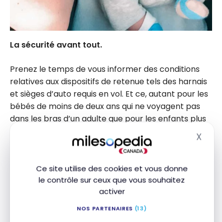
La sécurité avant tout.
Prenez le temps de vous informer des conditions
relatives aux dispositifs de retenue tels des harnais
et sièges d’auto requis en vol. Et ce, autant pour les
bébés de moins de deux ans qui ne voyagent pas
dans les bras d’un adulte que pour les enfants plus
âgés. Les parents ont la responsabilité de s’équiper
X
Masq
de ces dispositifs. qui plus est, doivent porter le
sceau approuvé par Transport Canada.
Ce site utilise des cookies et vous donne
le contrôle sur ceux que vous souhaitez
Les tarifs
activer
Selon les compagnies aériennes et les destinations,
NOS PARTENAIRES
(13)
les tarifs pour les petits de
moins de deux ans,
qui