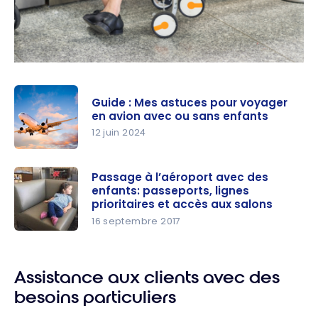
Guide : Mes astuces pour voyager
en avion avec ou sans enfants
12 juin 2024
Guide : Mes
astuces
Passage à l’aéroport avec des
enfants: passeports, lignes
pour
prioritaires et accès aux salons
voyager en
16 septembre 2017
avion avec
Passage à
ou sans
l’aéroport
enfants
avec des
Assistance aux clients avec des
enfants:
besoins particuliers
passeports