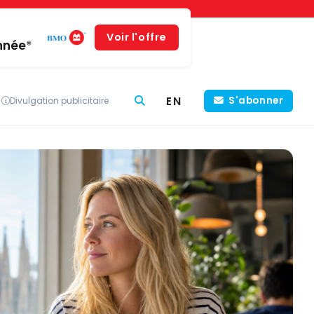
Voir l'offre
année*
EN
S'abonner
Divulgation publicitaire