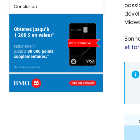
passi
Conclusion
dével
Midwa
Bonne
et tar