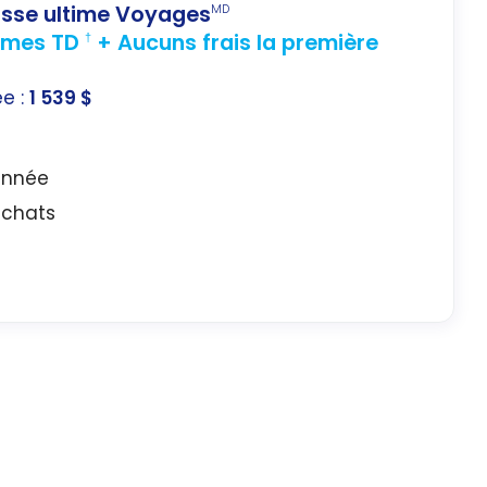
lasse ultime Voyages
MD
rimes TD
+ Aucuns frais la première
†
ée :
1 539 $
année
 achats