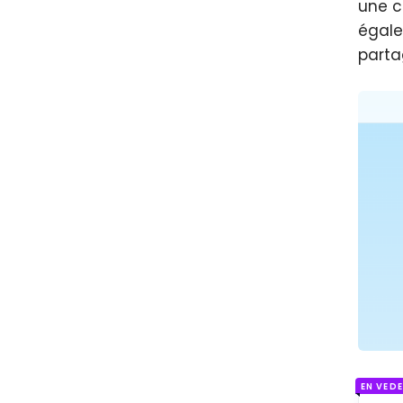
une ca
égale
parta
EN VED