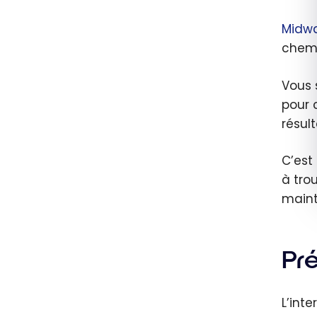
Midw
chemi
Vous s
pour 
résult
C’est
à tro
maint
Pr
L’int