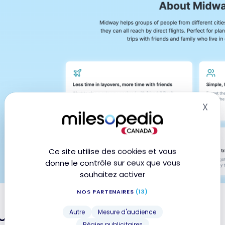
X
Mas
Ce site utilise des cookies et vous
donne le contrôle sur ceux que vous
souhaitez activer
NOS PARTENAIRES
(13)
urquoi j’ai créé Midway
Autre
Mesure d'audience
Régies publicitaires